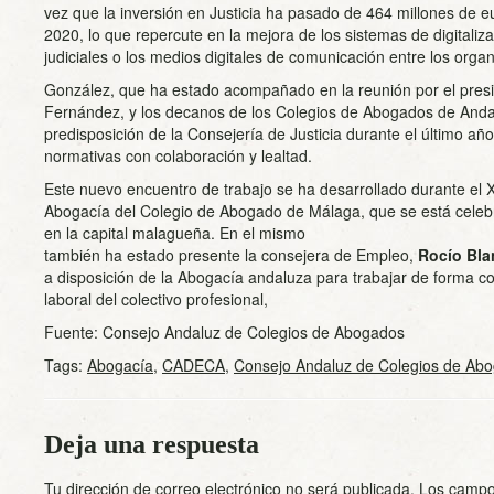
vez que la inversión en Justicia ha pasado de 464 millones de 
2020, lo que repercute en la mejora de los sistemas de digitaliza
judiciales o los medios digitales de comunicación entre los orga
González, que ha estado acompañado en la reunión por el pre
Fernández, y los decanos de los Colegios de Abogados de Andal
predisposición de la Consejería de Justicia durante el último a
normativas con colaboración y lealtad.
Este nuevo encuentro de trabajo se ha desarrollado durante el 
Abogacía del Colegio de Abogado de Málaga, que se está celebr
en la capital malagueña. En el mismo
también ha estado presente la consejera de Empleo,
Rocío Bla
a disposición de la Abogacía andaluza para trabajar de forma co
laboral del colectivo profesional,
Fuente: Consejo Andaluz de Colegios de Abogados
Tags:
Abogacía
,
CADECA
,
Consejo Andaluz de Colegios de Ab
Deja una respuesta
Tu dirección de correo electrónico no será publicada.
Los campo