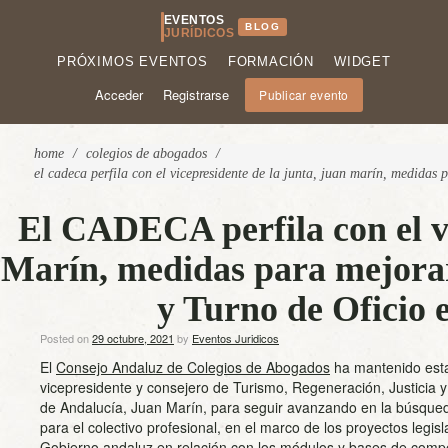
EVENTOS
BLOG
JURÍDICOS
PRÓXIMOS EVENTOS
FORMACIÓN
WIDGET
Acceder
Registrarse
Publicar evento
home
/
colegios de abogados
/
el cadeca perfila con el vicepresidente de la junta, juan marín, medidas p
El CADECA perfila con el vi
Marín, medidas para mejorar 
y Turno de Oficio e
Posted on
29 octubre, 2021
by
Eventos Juridicos
El
Consejo Andaluz de Colegios de Abogados
ha mantenido est
vicepresidente y consejero de Turismo, Regeneración, Justicia y
de Andalucía, Juan Marín, para seguir avanzando en la búsqu
para el colectivo profesional, en el marco de los proyectos legis
Gobierno andaluz en relación con los módulos y bases de comp