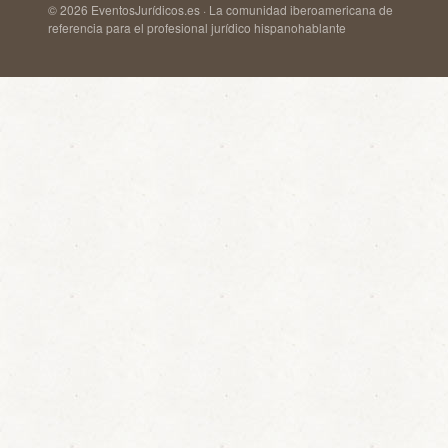
© 2026 EventosJurídicos.es · La comunidad iberoamericana de
referencia para el profesional jurídico hispanohablante