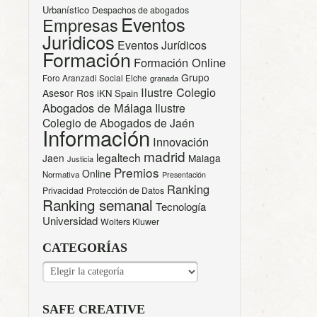
Urbanístico
Despachos de abogados
Eventos
Empresas
Juridicos
Eventos Jurídicos
Formación
Formación Online
Grupo
Foro Aranzadi Social Elche
granada
Ilustre Colegio
Asesor Ros
iKN Spain
Abogados de Málaga
Ilustre
Colegio de Abogados de Jaén
Información
Innovación
madrid
legaltech
Jaen
Malaga
Justicia
Premios
Online
Normativa
Presentación
Ranking
Privacidad
Protección de Datos
Ranking semanal
Tecnología
Universidad
Wolters Kluwer
CATEGORÍAS
CATEGORÍAS
SAFE CREATIVE