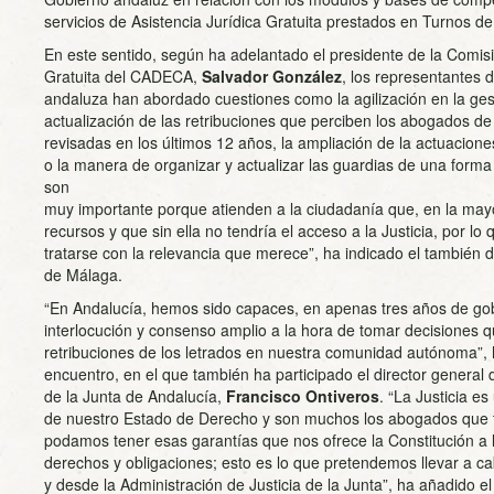
servicios de Asistencia Jurídica Gratuita prestados en Turnos de
En este sentido, según ha adelantado el presidente de la Comisi
Gratuita del CADECA,
Salvador González
, los representantes 
andaluza han abordado cuestiones como la agilización en la gest
actualización de las retribuciones que perciben los abogados de 
revisadas en los últimos 12 años, la ampliación de la actuacione
o la manera de organizar y actualizar las guardias de una forma
son
muy importante porque atienden a la ciudadanía que, en la may
recursos y que sin ella no tendría el acceso a la Justicia, por 
tratarse con la relevancia que merece”, ha indicado el también
de Málaga.
“En Andalucía, hemos sido capaces, en apenas tres años de go
interlocución y consenso amplio a la hora de tomar decisiones q
retribuciones de los letrados en nuestra comunidad autónoma”,
encuentro, en el que también ha participado el director general 
de la Junta de Andalucía,
Francisco Ontiveros
. “La Justicia e
de nuestro Estado de Derecho y son muchos los abogados que t
podamos tener esas garantías que nos ofrece la Constitución a 
derechos y obligaciones; esto es lo que pretendemos llevar a ca
y desde la Administración de Justicia de la Junta”, ha añadido e