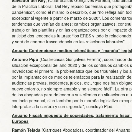
Salvador del Rey
, (Cuatrecasas Gonçalves Pereira), coordinad
de la Práctica Laboral. Del Rey repasó los temas que protagoniz
pandémico”, como él mismo lo describió, que “no refleja aún tod
excepcional vigente a partir de marzo de 2020”. Los comentarios
tendencias que venían de antes: cambios organizativos, continu
trabajo en las plantillas y en las organizaciones por el impacto 
anticipó dos tendencias futuras: “los ERES y todo lo relacionado 
y será de enorme trascendencia en las relaciones laborales”.
Anuario Contencioso: medios telemáticos y “maraña” legisl
Antonio Pipó
(Cuatrecasas Gonçalves Pereira), coordinador del
situación excepcional del año 2020 y de los continuos cambios 
novedosos: el primero, la problemática que los tribunales y los
por la implantación de medios telemáticos para la realización de
audiencias previas, incidentes, juicios, etc., “que nos han oblig
nuevo entorno, no siempre amable y no siempre fácil”. La otra pr
de los abogados para defender a sus clientes en situaciones mu
contacto personal, sino también por la maraña legislativa excep
interpretar a la carrera y con urgencia”, concluyó Pipó.
Anuario Fiscal: impuesto de sociedades, tratamiento fiscal
Europea
Ramón Tejada
(Garrigues Abogados), coordinador del Anuario 