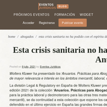
EVENTOS
BLOG
JURÍDICOS
PRÓXIMOS EVENTOS
FORMACIÓN
WIDGET
Acceder
Registrarse
Publicar evento
home
/
abogados
/
esta crisis sanitaria no ha podido con el espíritu d
Esta crisis sanitaria no h
An
Posted on
9 julio, 2021
by
Eventos Juridicos
Wolters Kluwer ha presentado los ‘Anuarios. Prácticas para Abog
de mayor relevancia e interés en los ámbitos mercantil, laboral, 
La división Legal & Regulatory en España de Wolters Kluwer pre
edición 2021 de la colección ‘
Anuarios. Prácticas para Aboga
para la práctica laboral y decimotercero para las otras tres mater
mercantil), se da continuidad a esta colección que expone los 
defendido en el último ejercicio en España las grandes firmas 