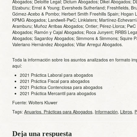
Abogados; Deloitte Legal; Dictum Abogados; Dikei Abogados; D
Elzaburu; Ernst & Young; Eversheds Sutherland; Freshfields, Br
Gómez-Acebo & Pombo; Herbert Smith Freehills Spain; Hogan L
KPMG Abogados; Landwell-PwC; Linklaters; Martínez-Echevarrí
Aramburu; Muñoz Arribas Abogados; Ontier; Pérez-Llorca; PwC
Abogados; Ramón y Cajal Abogados; Roca Junyent; RRBS Legal
Abogados; Sagardoy Abogados; Simmons & Simmons; Squire Pa
Valeriano Hernández Abogados; Villar Arregui Abogados.
Toda la información sobre los asuntos analizados en formato imp
aquí:
2021 Práctica Laboral para abogados
2021 Práctica Fiscal para abogados
2021 Práctica Contenciosa para abogados
2021 Práctica Mercantil para abogados
Fuente: Wolters Kluwer
Tags:
Anuarios. Prácticas para Abogados
,
Información
,
Libros
,
P
Deja una respuesta