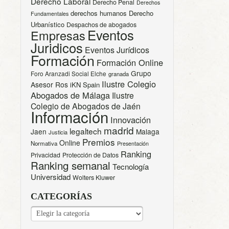
Derecho Laboral
Derecho Penal
Derechos
derechos humanos
Derecho
Fundamentales
Urbanístico
Despachos de abogados
Eventos
Empresas
Juridicos
Eventos Jurídicos
Formación
Formación Online
Grupo
Foro Aranzadi Social Elche
granada
Ilustre Colegio
Asesor Ros
iKN Spain
Abogados de Málaga
Ilustre
Colegio de Abogados de Jaén
Información
Innovación
madrid
legaltech
Jaen
Malaga
Justicia
Premios
Online
Normativa
Presentación
Ranking
Privacidad
Protección de Datos
Ranking semanal
Tecnología
Universidad
Wolters Kluwer
CATEGORÍAS
CATEGORÍAS