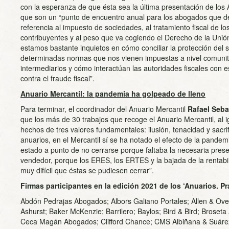
con la esperanza de que ésta sea la última presentación de los 
que son un “punto de encuentro anual para los abogados que de
referencia al impuesto de sociedades, al tratamiento fiscal de lo
contribuyentes y al peso que va cogiendo el Derecho de la Unión
estamos bastante inquietos en cómo conciliar la protección del 
determinadas normas que nos vienen impuestas a nivel comunitar
intermediarios y cómo interactúan las autoridades fiscales con e
contra el fraude fiscal”.
Anuario Mercantil: la pandemia ha golpeado de lleno
Para terminar, el coordinador del Anuario Mercantil
Rafael Seba
que los más de 30 trabajos que recoge el Anuario Mercantil, al 
hechos de tres valores fundamentales: ilusión, tenacidad y sacrifi
anuarios, en el Mercantil sí se ha notado el efecto de la pand
estado a punto de no cerrarse porque faltaba la necesaria prese
vendedor, porque los ERES, los ERTES y la bajada de la rentabi
muy difícil que éstas se pudiesen cerrar”.
Firmas participantes en la edición 2021 de los ‘Anuarios. P
Abdón Pedrajas Abogados; Albors Galiano Portales; Allen & Ove
Ashurst; Baker McKenzie; Barrilero; Baylos; Bird & Bird; Broseta 
Ceca Magán Abogados; Clifford Chance; CMS Albiñana & Suárez