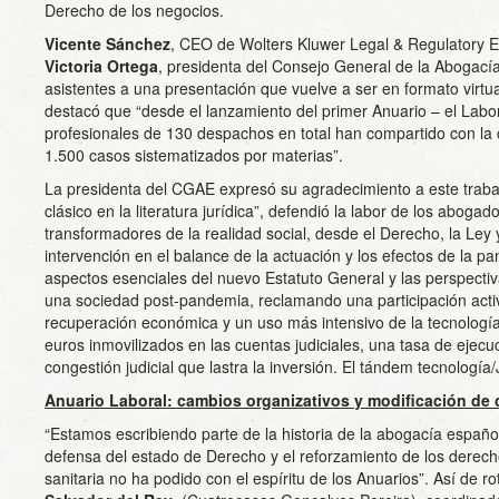
Derecho de los negocios.
Vicente Sánchez
, CEO de Wolters Kluwer Legal & Regulatory E
Victoria Ortega
, presidenta del Consejo General de la Abogací
asistentes a una presentación que vuelve a ser en formato virtu
destacó que “desde el lanzamiento del primer Anuario – el Labo
profesionales de 130 despachos en total han compartido con la 
1.500 casos sistematizados por materias”.
La presidenta del CGAE expresó su agradecimiento a este trabajo
clásico en la literatura jurídica”, defendió la labor de los aboga
transformadores de la realidad social, desde el Derecho, la Ley y
intervención en el balance de la actuación y los efectos de la p
aspectos esenciales del nuevo Estatuto General y las perspectiv
una sociedad post-pandemia, reclamando una participación activa
recuperación económica y un uso más intensivo de la tecnología
euros inmovilizados en las cuentas judiciales, una tasa de ejec
congestión judicial que lastra la inversión. El tándem tecnología/
Anuario Laboral: cambios organizativos y modificación de 
“Estamos escribiendo parte de la historia de la abogacía españo
defensa del estado de Derecho y el reforzamiento de los derechos
sanitaria no ha podido con el espíritu de los Anuarios”. Así de 