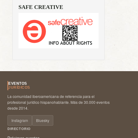
SAFE CREATIVE
EVENTOS
JURÍDICOS
La comunidad iberoamericana de referencia para el
profesional jurídico hispanohablante. Más de 30.000 eventos
desde 2014.
Instagram
Bluesky
DIRECTORIO
Próximos eventos