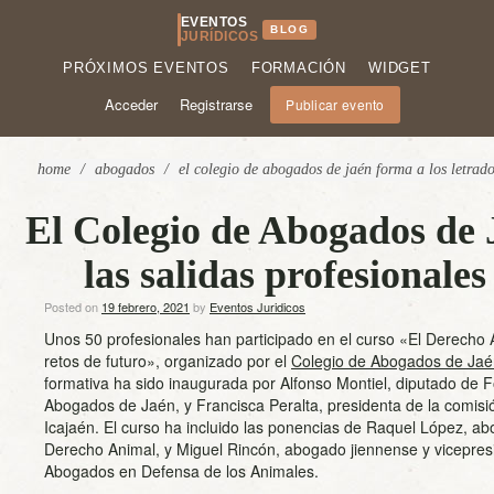
EVENTOS
BLOG
JURÍDICOS
PRÓXIMOS EVENTOS
FORMACIÓN
WIDGET
Acceder
Registrarse
Publicar evento
home
/
abogados
/
el colegio de abogados de jaén forma a los letrados
El Colegio de Abogados de J
las salidas profesionale
Posted on
19 febrero, 2021
by
Eventos Juridicos
Unos 50 profesionales han participado en el curso «El Derecho A
retos de futuro», organizado por el
Colegio de Abogados de Ja
formativa ha sido inaugurada por Alfonso Montiel, diputado de 
Abogados de Jaén, y Francisca Peralta, presidenta de la comis
Icajaén. El curso ha incluido las ponencias de Raquel López, a
Derecho Animal, y Miguel Rincón, abogado jiennense y vicepres
Abogados en Defensa de los Animales.