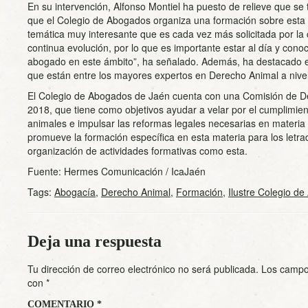
En su intervención, Alfonso Montiel ha puesto de relieve que se 
que el Colegio de Abogados organiza una formación sobre esta 
temática muy interesante que es cada vez más solicitada por la
continua evolución, por lo que es importante estar al día y con
abogado en este ámbito”, ha señalado. Además, ha destacado el
que están entre los mayores expertos en Derecho Animal a nivel
El Colegio de Abogados de Jaén cuenta con una Comisión de D
2018, que tiene como objetivos ayudar a velar por el cumplimien
animales e impulsar las reformas legales necesarias en materi
promueve la formación específica en esta materia para los letra
organización de actividades formativas como esta.
Fuente: Hermes Comunicación / IcaJaén
Tags:
Abogacía
,
Derecho Animal
,
Formación
,
Ilustre Colegio d
Deja una respuesta
Tu dirección de correo electrónico no será publicada.
Los campo
con
*
COMENTARIO
*