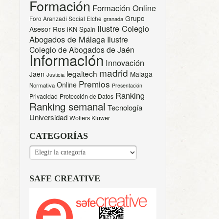
Formación
Formación Online
Grupo
Foro Aranzadi Social Elche
granada
Ilustre Colegio
Asesor Ros
iKN Spain
Abogados de Málaga
Ilustre
Colegio de Abogados de Jaén
Información
Innovación
madrid
legaltech
Jaen
Malaga
Justicia
Premios
Online
Normativa
Presentación
Ranking
Privacidad
Protección de Datos
Ranking semanal
Tecnología
Universidad
Wolters Kluwer
CATEGORÍAS
CATEGORÍAS
SAFE CREATIVE