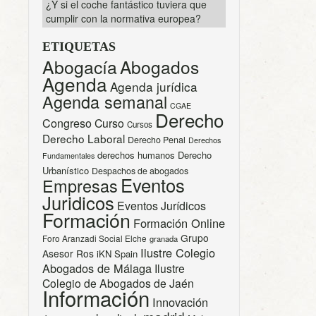
¿Y si el coche fantástico tuviera que
cumplir con la normativa europea?
ETIQUETAS
Abogacía
Abogados
Agenda
Agenda jurídica
Agenda semanal
CGAE
Derecho
Congreso
Curso
Cursos
Derecho Laboral
Derecho Penal
Derechos
derechos humanos
Derecho
Fundamentales
Urbanístico
Despachos de abogados
Eventos
Empresas
Juridicos
Eventos Jurídicos
Formación
Formación Online
Grupo
Foro Aranzadi Social Elche
granada
Ilustre Colegio
Asesor Ros
iKN Spain
Abogados de Málaga
Ilustre
Colegio de Abogados de Jaén
Información
Innovación