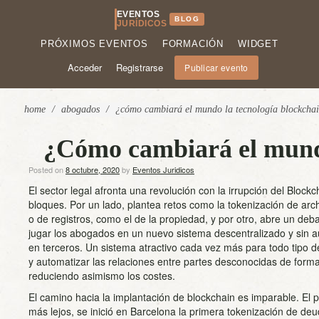
EVENTOS
BLOG
JURÍDICOS
PRÓXIMOS EVENTOS
FORMACIÓN
WIDGET
Acceder
Registrarse
Publicar evento
home
/
abogados
/
¿cómo cambiará el mundo la tecnología blockcha
¿Cómo cambiará el mundo
Posted on
8 octubre, 2020
by
Eventos Juridicos
El sector legal afronta una revolución con la irrupción del Block
bloques. Por un lado, plantea retos como la tokenización de arch
o de registros, como el de la propiedad, y por otro, abre un de
jugar los abogados en un nuevo sistema descentralizado y sin a
en terceros. Un sistema atractivo cada vez más para todo tipo d
y automatizar las relaciones entre partes desconocidas de forma 
reduciendo asimismo los costes.
El camino hacia la implantación de blockchain es imparable. El 
más lejos, se inició en Barcelona la primera tokenización de de