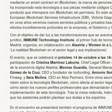
mediante un smart contract en Blockchain; la marca de jamones
ha incorporado esta tecnología a sus piezas mediante códigos 
producto que interopera con Blockchain sin permisos. En este se
European Blockchain Services Infrastructure (EBI), Victoria Gago
en unos años veremos nuevos servicios públicos y privados bas
efectos increíblemente profundos en la empresa, el Gobierno y l
Con el objetivo de dar luz a las transformaciones que se avecin
jurídico,
IMMUNE Technology Institute
, el primer hub de tecn
Madrid, organiza, en colaboración con
Alastria
y
Women in a L
‘La realidad Blockchain en el sector legal y sus implicaciones’.
El evento, que se celebrará el
próximo 14 de octubre a las 18:
participación de
Cristina Martínez Laburta
, Chief Legal Officer
de la economía digital Alastria;
Montse Guardia
, General Manag
Gómez de la Cruz
; CEO y fundador de Icofunding;
Antonio So
Finweg, y
Sara Molina
, CEO en Nize Partners. Entre otros asun
visión sobre la tecnología Blockchain, cómo afecta al sector le
cómo serán los nuevos perfiles profesionales que demandarán 
implementación de esta tecnología. Tras la mesa redonda, habr
que los asistentes podrán plantear sus dudas a los expertos.
En el encuentro se presentará también el programa de IMMUNE 