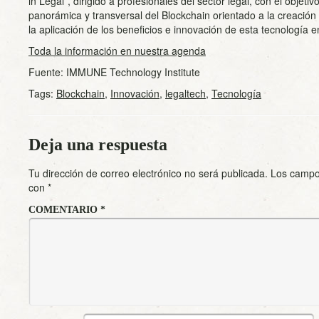
in Legal”, dirigido a profesionales del sector legal, con el objeti
panorámica y transversal del Blockchain orientado a la creació
la aplicación de los beneficios e innovación de esta tecnología en
Toda la información en nuestra agenda
Fuente: IMMUNE Technology Institute
Tags:
Blockchain
,
Innovación
,
legaltech
,
Tecnología
Deja una respuesta
Tu dirección de correo electrónico no será publicada.
Los campo
con
*
COMENTARIO
*