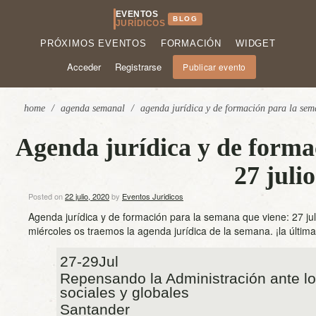
EVENTOS
BLOG
JURÍDICOS
PRÓXIMOS EVENTOS
FORMACIÓN
WIDGET
Acceder
Registrarse
Publicar evento
home
/
agenda semanal
/
agenda jurídica y de formación para la sem
Agenda jurídica y de forma
27 juli
Posted on
22 julio, 2020
by
Eventos Juridicos
Agenda jurídica y de formación para la semana que viene: 27 ju
miércoles os traemos la agenda jurídica de la semana. ¡la última
27-29Jul
Repensando la Administración ante l
sociales y globales
Santander