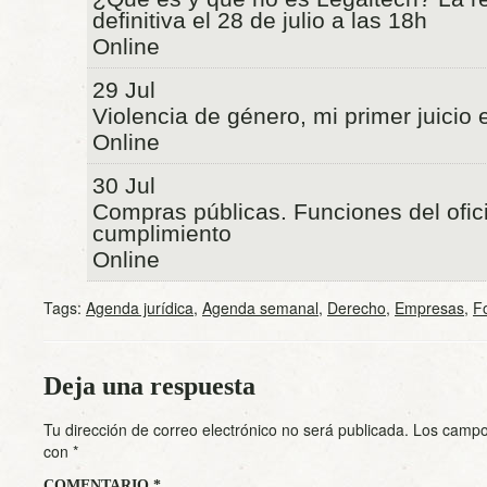
definitiva el 28 de julio a las 18h
Online
29 Jul
Violencia de género, mi primer juicio 
Online
30 Jul
Compras públicas. Funciones del ofici
cumplimiento
Online
Tags:
Agenda jurídica
,
Agenda semanal
,
Derecho
,
Empresas
,
F
Deja una respuesta
Tu dirección de correo electrónico no será publicada.
Los campo
con
*
COMENTARIO
*