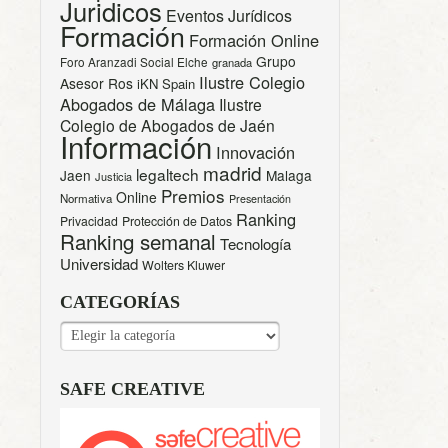
Juridicos
Eventos Jurídicos
Formación
Formación Online
Grupo
Foro Aranzadi Social Elche
granada
Ilustre Colegio
Asesor Ros
iKN Spain
Abogados de Málaga
Ilustre
Colegio de Abogados de Jaén
Información
Innovación
madrid
legaltech
Jaen
Malaga
Justicia
Premios
Online
Normativa
Presentación
Ranking
Privacidad
Protección de Datos
Ranking semanal
Tecnología
Universidad
Wolters Kluwer
CATEGORÍAS
CATEGORÍAS
SAFE CREATIVE