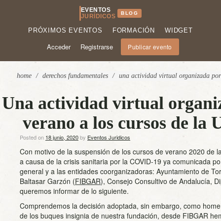
EVENTOS
BLOG
JURÍDICOS
PRÓXIMOS EVENTOS
FORMACIÓN
WIDGET
Acceder
Registrarse
Publicar evento
home
/
derechos fundamentales
/
una actividad virtual organizada por 
Una actividad virtual organ
verano a los cursos de la 
Posted on
18 junio, 2020
by
Eventos Juridicos
Con motivo de la suspensión de los cursos de verano 2020 de l
a causa de la crisis sanitaria por la COVID-19 ya comunicada por
general y a las entidades coorganizadoras: Ayuntamiento de Tor
Baltasar Garzón (
FIBGAR
), Consejo Consultivo de Andalucía, Di
queremos informar de lo siguiente.
Comprendemos la decisión adoptada, sin embargo, como homen
de los buques insignia de nuestra fundación, desde FIBGAR he