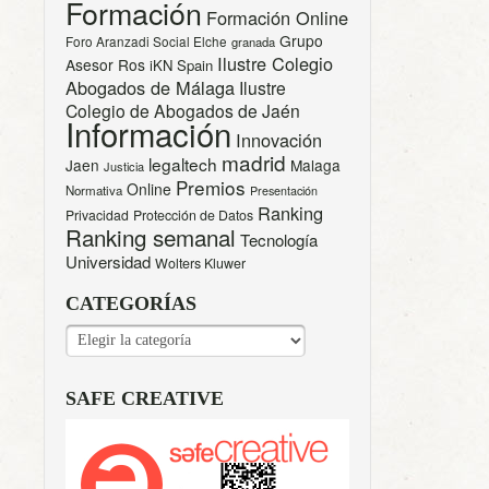
Formación
Formación Online
Grupo
Foro Aranzadi Social Elche
granada
Ilustre Colegio
Asesor Ros
iKN Spain
Abogados de Málaga
Ilustre
Colegio de Abogados de Jaén
Información
Innovación
madrid
legaltech
Jaen
Malaga
Justicia
Premios
Online
Normativa
Presentación
Ranking
Privacidad
Protección de Datos
Ranking semanal
Tecnología
Universidad
Wolters Kluwer
CATEGORÍAS
CATEGORÍAS
SAFE CREATIVE