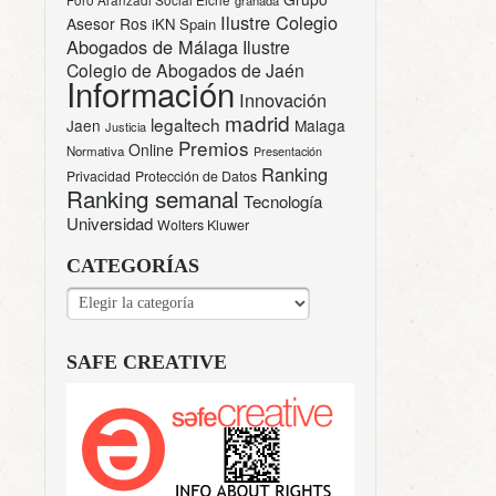
Ilustre Colegio
Asesor Ros
iKN Spain
Abogados de Málaga
Ilustre
Colegio de Abogados de Jaén
Información
Innovación
madrid
legaltech
Jaen
Malaga
Justicia
Premios
Online
Normativa
Presentación
Ranking
Privacidad
Protección de Datos
Ranking semanal
Tecnología
Universidad
Wolters Kluwer
CATEGORÍAS
CATEGORÍAS
SAFE CREATIVE