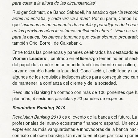
para estar a la altura de las circunstancias
”.
Rüdiger Schmidt, de Banco Sabadell, ha añadido que “
la tecnol
antes no entraba, y cada vez va a más”.
Por su parte, Carlos T
que “
estamos en un momento de cambio y paradigma de la ban
en los próximos años lo estamos definiendo ahora
”. “
Este es un
para la banca, los bancos tenemos que estar siempre preparad
también Oriol Borrel, de Caixabank.
Entre todas las ponencias y paneles celebrados ha destacado es
Women Leaders”,
centrado en el liderazgo femenino en el sect
del papel de la mujer en un mundo tradicionalmente masculino, 
forzar el cambio hacia la igualdad. Conciliación, flexibilidad y 
algunos de los requisitos indispensables para conseguir ese cam
de mantener la confianza del cliente y de la sociedad.
Revolution Banking ha contado con más de 100 ponentes que ha
plenarias, 4 sesiones paralelas y 23 paneles de expertos.
Revolution Banking 2019
Revolution Banking 2019
es el evento de la banca del futuro. La
profesionales del nuevo ecosistema financiero español. Un encu
experiencias más vanguardistas e innovadoras de la banca nacio
contexto del open banking. Un evento en el que participan pone