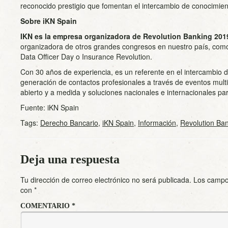
reconocido prestigio que fomentan el intercambio de conocimie
Sobre
iKN Spain
IKN
es la empresa organizadora de Revolution Banking 201
organizadora de otros grandes congresos en nuestro país, com
Data Officer Day o Insurance Revolution.
Con 30 años de experiencia, es un referente en el intercambio 
generación de contactos profesionales a través de eventos multi
abierto y a medida y soluciones nacionales e internacionales pa
Fuente: iKN Spain
Tags:
Derecho Bancario
,
iKN Spain
,
Información
,
Revolution Ba
Deja una respuesta
Tu dirección de correo electrónico no será publicada.
Los campo
con
*
COMENTARIO
*