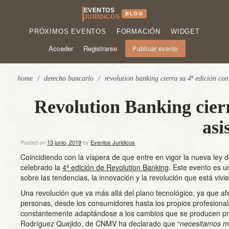
EVENTOS
BLOG
JURÍDICOS
PRÓXIMOS EVENTOS
FORMACIÓN
WIDGET
Acceder
Registrarse
Publicar evento
home
/
derecho bancario
/
revolution banking cierra su 4ª edición con
Revolution Banking cierr
asi
Posted on
13 junio, 2019
by
Eventos Juridicos
Coincidiendo con la víspera de que entre en vigor la nueva ley d
celebrado la
4ª edición de Revolution Banking
. Este evento es u
sobre las tendencias, la innovación y la revolución que está vivie
Una revolución que va más allá del plano tecnológico, ya que afe
personas, desde los consumidores hasta los propios profesional
constantemente adaptándose a los cambios que se producen prác
Rodríguez Quejido, de CNMV ha declarado que “
necesitamos m