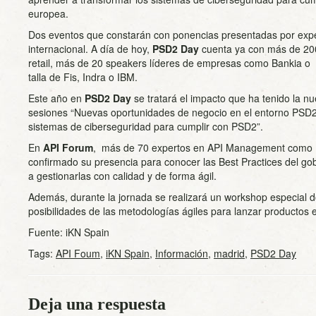
europea.
Dos eventos que constarán con ponencias presentadas por expert
internacional. A día de hoy,
PSD2 Day
cuenta ya con más de 200
retail, más de 20 speakers líderes de empresas como Bankia o 
talla de Fis, Indra o IBM.
Este año en
PSD2 Day
se tratará el impacto que ha tenido la n
sesiones “Nuevas oportunidades de negocio en el entorno PSD2
sistemas de ciberseguridad para cumplir con PSD2”.
En
API Forum
, más de 70 expertos en API Management como B
confirmado su presencia para conocer las Best Practices del gob
a gestionarlas con calidad y de forma ágil.
Además, durante la jornada se realizará un workshop especial d
posibilidades de las metodologías ágiles para lanzar productos e
Fuente: iKN Spain
Tags:
API Foum
,
iKN Spain
,
Información
,
madrid
,
PSD2 Day
Deja una respuesta