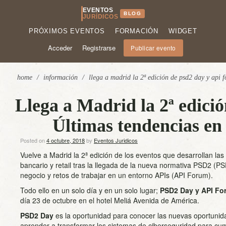
EVENTOS
BLOG
JURÍDICOS
PRÓXIMOS EVENTOS
FORMACIÓN
WIDGET
Acceder
Registrarse
Publicar evento
home
/
información
/
llega a madrid la 2ª edición de psd2 day y api f
Llega a Madrid la 2ª edic
Últimas tendencias en e
Posted on
4 octubre, 2018
by
Eventos Juridicos
Vuelve a Madrid la 2ª edición de los eventos que desarrollan las
bancario y retail tras la llegada de la nueva normativa PSD2 (P
negocio y retos de trabajar en un entorno APIs (API Forum).
Todo ello en un solo día y en un solo lugar;
PSD2 Day y API F
día 23 de octubre en el hotel Meliá Avenida de América.
PSD2 Day
es la oportunidad para conocer las nuevas oportunid
aprender a transformar los sistemas de ciberseguridad para cum