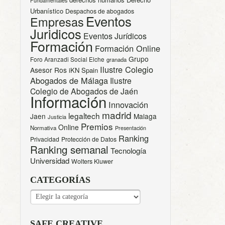
Fundamentales
Urbanístico
Despachos de abogados
Eventos
Empresas
Juridicos
Eventos Jurídicos
Formación
Formación Online
Grupo
Foro Aranzadi Social Elche
granada
Ilustre Colegio
Asesor Ros
iKN Spain
Abogados de Málaga
Ilustre
Colegio de Abogados de Jaén
Información
Innovación
madrid
legaltech
Jaen
Malaga
Justicia
Premios
Online
Normativa
Presentación
Ranking
Privacidad
Protección de Datos
Ranking semanal
Tecnología
Universidad
Wolters Kluwer
CATEGORÍAS
CATEGORÍAS
SAFE CREATIVE