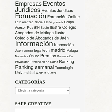
Eventos
Empresas
Juridicos
Eventos Jurídicos
Formación
Formación Online
Grupo
Foro Aranzadi Social Elche
granada
Ilustre Colegio
Asesor Ros
iKN Spain
Abogados de Málaga
Ilustre
Colegio de Abogados de Jaén
Información
Innovación
madrid
legaltech
Jaen
Malaga
Justicia
Premios
Online
Normativa
Presentación
Ranking
Privacidad
Protección de Datos
Ranking semanal
Tecnología
Universidad
Wolters Kluwer
CATEGORÍAS
CATEGORÍAS
SAFE CREATIVE