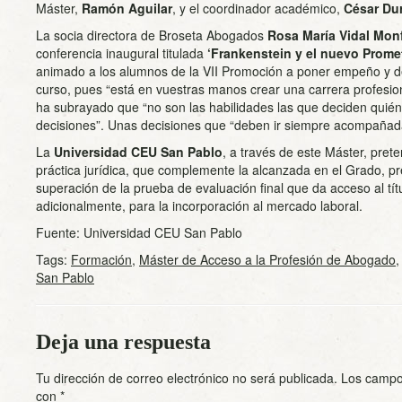
Máster,
Ramón Aguilar
, y el coordinador académico,
César Du
La socia directora de Broseta Abogados
Rosa María Vidal Monf
conferencia inaugural titulada
‘Frankenstein y el nuevo Prome
animado a los alumnos de la VII Promoción a poner empeño y ded
curso, pues “está en vuestras manos crear una carrera profesio
ha subrayado que “no son las habilidades las que deciden quiéne
decisiones”. Unas decisiones que “deben ir siempre acompañad
La
Universidad CEU San Pablo
, a través de este Máster, pret
práctica jurídica, que complemente la alcanzada en el Grado, p
superación de la prueba de evaluación final que da acceso al tít
adicionalmente, para la incorporación al mercado laboral.
Fuente: Universidad CEU San Pablo
Tags:
Formación
,
Máster de Acceso a la Profesión de Abogado
San Pablo
Deja una respuesta
Tu dirección de correo electrónico no será publicada.
Los campo
con
*