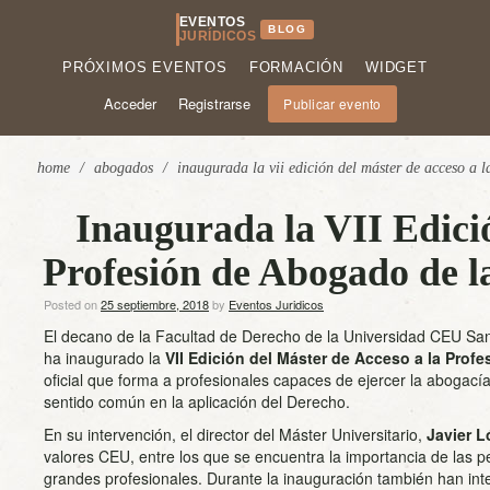
EVENTOS
BLOG
JURÍDICOS
PRÓXIMOS EVENTOS
FORMACIÓN
WIDGET
Acceder
Registrarse
Publicar evento
home
/
abogados
/
inaugurada la vii edición del máster de acceso a 
Inaugurada la VII Edició
Profesión de Abogado de 
Posted on
25 septiembre, 2018
by
Eventos Juridicos
El decano de la Facultad de Derecho de la Universidad CEU Sa
ha inaugurado la
VII Edición del Máster de Acceso a la Prof
oficial que forma a profesionales capaces de ejercer la abogacía 
sentido común en la aplicación del Derecho.
En su intervención, el director del Máster Universitario,
Javier 
valores CEU, entre los que se encuentra la importancia de las 
grandes profesionales. Durante la inauguración también han inte