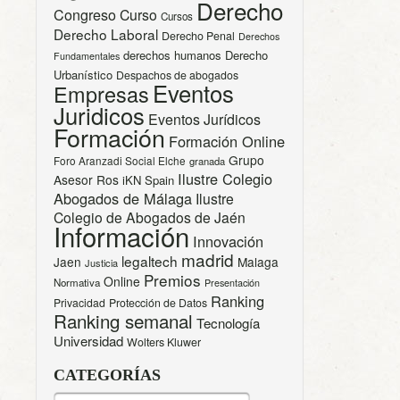
Derecho
Congreso
Curso
Cursos
Derecho Laboral
Derecho Penal
Derechos
derechos humanos
Derecho
Fundamentales
Urbanístico
Despachos de abogados
Eventos
Empresas
Juridicos
Eventos Jurídicos
Formación
Formación Online
Grupo
Foro Aranzadi Social Elche
granada
Ilustre Colegio
Asesor Ros
iKN Spain
Abogados de Málaga
Ilustre
Colegio de Abogados de Jaén
Información
Innovación
madrid
legaltech
Jaen
Malaga
Justicia
Premios
Online
Normativa
Presentación
Ranking
Privacidad
Protección de Datos
Ranking semanal
Tecnología
Universidad
Wolters Kluwer
CATEGORÍAS
CATEGORÍAS