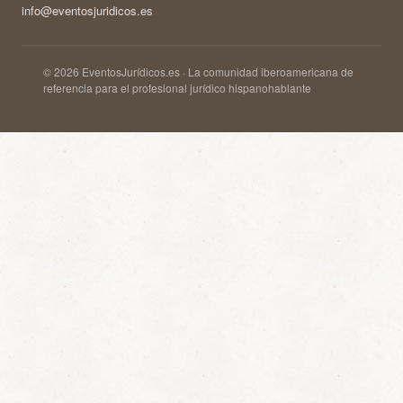
info@eventosjuridicos.es
© 2026 EventosJurídicos.es · La comunidad iberoamericana de
referencia para el profesional jurídico hispanohablante