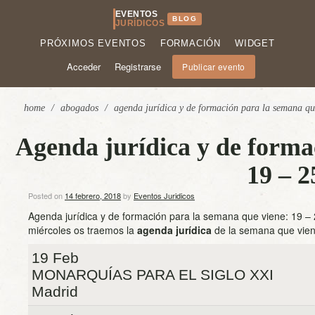
EVENTOS
BLOG
JURÍDICOS
PRÓXIMOS EVENTOS
FORMACIÓN
WIDGET
Acceder
Registrarse
Publicar evento
home
/
abogados
/
agenda jurídica y de formación para la semana que
Agenda jurídica y de forma
19 – 2
Posted on
14 febrero, 2018
by
Eventos Juridicos
Agenda jurídica y de formación para la semana que viene: 19 –
miércoles os traemos la
agenda jurídica
de la semana que viene
19 Feb
MONARQUÍAS PARA EL SIGLO XXI
Madrid