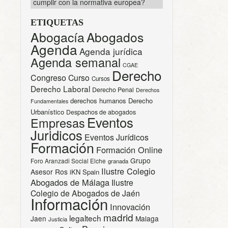
cumplir con la normativa europea?
ETIQUETAS
Abogacía
Abogados
Agenda
Agenda jurídica
Agenda semanal
CGAE
Derecho
Congreso
Curso
Cursos
Derecho Laboral
Derecho Penal
Derechos
derechos humanos
Derecho
Fundamentales
Urbanístico
Despachos de abogados
Eventos
Empresas
Juridicos
Eventos Jurídicos
Formación
Formación Online
Grupo
Foro Aranzadi Social Elche
granada
Ilustre Colegio
Asesor Ros
iKN Spain
Abogados de Málaga
Ilustre
Colegio de Abogados de Jaén
Información
Innovación
madrid
legaltech
Jaen
Malaga
Justicia