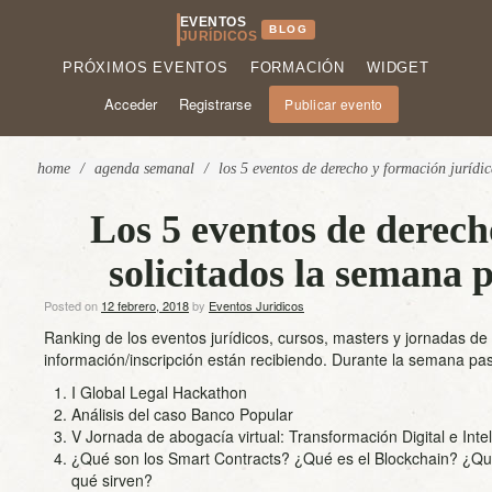
EVENTOS
BLOG
JURÍDICOS
PRÓXIMOS EVENTOS
FORMACIÓN
WIDGET
Acceder
Registrarse
Publicar evento
home
/
agenda semanal
/
los 5 eventos de derecho y formación juríd
Los 5 eventos de derech
solicitados la semana
Posted on
12 febrero, 2018
by
Eventos Juridicos
Ranking de los eventos jurídicos, cursos, masters y jornadas d
información/inscripción están recibiendo. Durante la semana pas
I Global Legal Hackathon
Análisis del caso Banco Popular
V Jornada de abogacía virtual: Transformación Digital e Inteli
¿Qué son los Smart Contracts? ¿Qué es el Blockchain? ¿Qué
qué sirven?