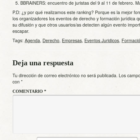
BBRAINERS: encuentro de juristas del 9 al 11 de febrero. M
P.D: ¿y por qué realizamos este ranking? Porque es la mejor f
los organizadores los eventos de derecho y formación jurídica 
su difusión y que otros usuarios/as detecten algún evento impor
escapar.
Tags:
Agenda
,
Derecho
,
Empresas
,
Eventos Juridicos
,
Formaci
Deja una respuesta
Tu dirección de correo electrónico no será publicada.
Los campo
con
*
COMENTARIO
*