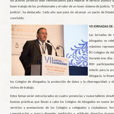
los actores jurídicos sean reivindicativos para mejorar el servicio público
buen trabajo de los profesionales y el valor de un buen sistema de justicia. “
justicia”, ha destacado. Cada año que pasa sin alcanzar un pacto de Estado
concluido.
VII JORNADA
S DE
Las Jornadas de 
Abogados se cele
máximos represent
83 Colegios de Ab
Durante tres días 
800 participant
interés para la pr
Abogacía; la finan
los Colegios de Abogados; la protección de datos y la ciberseguridad; y e
nichos de trabajo.
Estos temas serán estructurados en cuatro ponencias y nueve talleres simult
buenas prácticas que llevan a cabo los Colegios de Abogados en nueve área
servicios y prestaciones de los Colegios a colegiados y ciudadanos; for
comunicación y marca abogado; mediación y arbitraje; derechos humanos