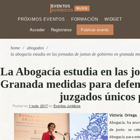
EVENTOS
BLOG
JURÍDICOS
PRÓXIMOS EVENTOS
FORMACIÓN
WIDGET
Acceder
Registrarse
Publicar evento
home
/
abogados
/
la abogacía estudia en las jornadas de juntas de gobierno en granada me
La Abogacía estudia en las j
Granada medidas para defende
juzgados únicos 
Posted on
1 junio, 2017
by
Eventos Juridicos
Victoria Ortega
,
Abogacía, ha anun
de junio- se cel
Abogacía para estu