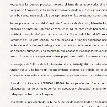
Respecto a las buenas prácticas, no sólo el lema de estas Jornadas sino 
Colegios de Abogados”, se ha mostrado convencida de que “nos van a aporta
contribuir a esa excelencia a la que aspiramos y en la que estamos comprome
Por su parte, el decano del Colegio de Abogados de Granada,
Eduardo Tor
Jornadas de Juntas de Gobierno en Vigo, en 2013, muchas cosas han cambia
cuatrienio complicado” por temas como las “tasas judiciales, el IVA en 
Competencia”. En este sentido, ha denunciado que “lobbys poderosos pret
profesión, olvidando que la Abogacía es la última garantía que el ciudadano 
los derechos humanos”. Y ha asegurado que abogados y abogadas van a exigi
nuestra función social y que se nos dé el papel que constitucionalmente nos
La consejera de Cultura de la Junta de Andalucía,
Rosa Aguilar
, ha destacado
función social y ha hecho un reconocimiento expreso del trabajo de los ab
subrayado la importancia del acompañamiento y asesoramiento experto en est
El alcalde de Granada,
Francisco Cuenca
, ha asegurado que “creer en la
salvaguardar los derechos es confiar en abogados y abogadas”, añadiendo q
trabajo que se hace en la Abogacía.
Finalmente, el presidente del Tribunal Superior de Justicia (TSJ) de Andalucí