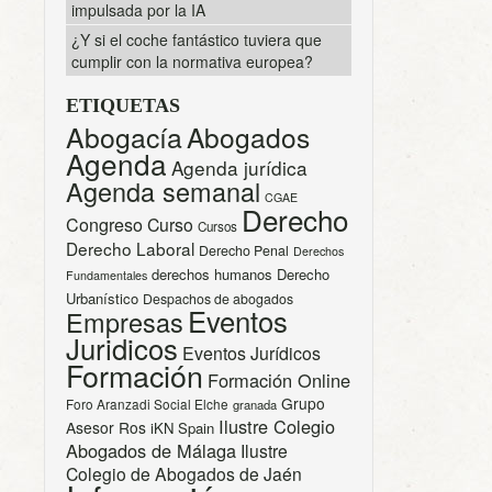
impulsada por la IA
¿Y si el coche fantástico tuviera que
cumplir con la normativa europea?
ETIQUETAS
Abogacía
Abogados
Agenda
Agenda jurídica
Agenda semanal
CGAE
Derecho
Congreso
Curso
Cursos
Derecho Laboral
Derecho Penal
Derechos
derechos humanos
Derecho
Fundamentales
Urbanístico
Despachos de abogados
Eventos
Empresas
Juridicos
Eventos Jurídicos
Formación
Formación Online
Grupo
Foro Aranzadi Social Elche
granada
Ilustre Colegio
Asesor Ros
iKN Spain
Abogados de Málaga
Ilustre
Colegio de Abogados de Jaén