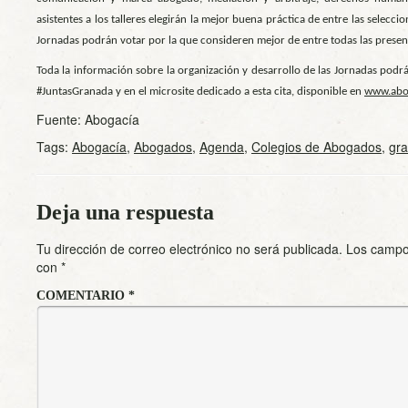
asistentes a los talleres elegirán la mejor buena práctica de entre las selecci
Jornadas podrán votar por la que consideren mejor de entre todas las presen
Toda la información sobre la organización y desarrollo de las Jornadas podrá
#JuntasGranada y en el microsite dedicado a esta cita, disponible en
www.abog
Fuente: Abogacía
Tags:
Abogacía
,
Abogados
,
Agenda
,
Colegios de Abogados
,
gr
Deja una respuesta
Tu dirección de correo electrónico no será publicada.
Los campo
con
*
COMENTARIO
*