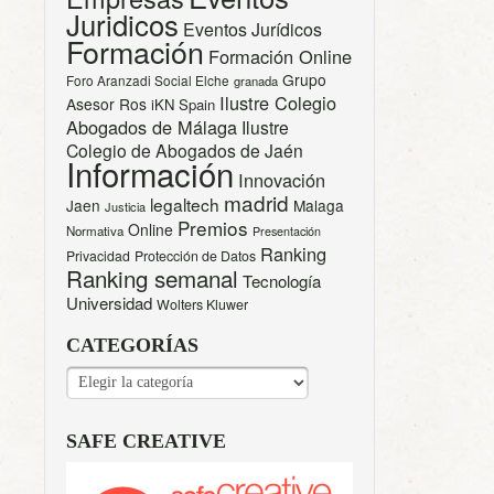
Juridicos
Eventos Jurídicos
Formación
Formación Online
Grupo
Foro Aranzadi Social Elche
granada
Ilustre Colegio
Asesor Ros
iKN Spain
Abogados de Málaga
Ilustre
Colegio de Abogados de Jaén
Información
Innovación
madrid
legaltech
Jaen
Malaga
Justicia
Premios
Online
Normativa
Presentación
Ranking
Privacidad
Protección de Datos
Ranking semanal
Tecnología
Universidad
Wolters Kluwer
CATEGORÍAS
CATEGORÍAS
SAFE CREATIVE