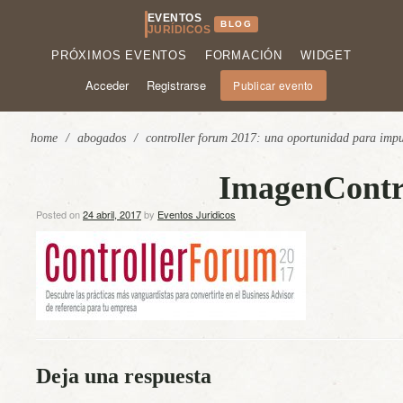
EVENTOS
BLOG
JURÍDICOS
PRÓXIMOS EVENTOS
FORMACIÓN
WIDGET
Acceder
Registrarse
Publicar evento
home
/
abogados
/
controller forum 2017: una oportunidad para impuls
ImagenContr
Posted on
24 abril, 2017
by
Eventos Juridicos
Deja una respuesta