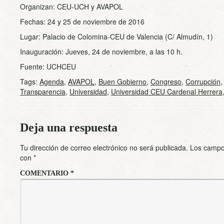
Organizan: CEU-UCH y AVAPOL
Fechas: 24 y 25 de noviembre de 2016
Lugar: Palacio de Colomina-CEU de Valencia (C/ Almudín, 1)
Inauguración: Jueves, 24 de noviembre, a las 10 h.
Fuente: UCHCEU
Tags:
Agenda
,
AVAPOL
,
Buen Gobierno
,
Congreso
,
Corrupción
Transparencia
,
Universidad
,
Universidad CEU Cardenal Herrera
Deja una respuesta
Tu dirección de correo electrónico no será publicada.
Los campo
con
*
COMENTARIO
*