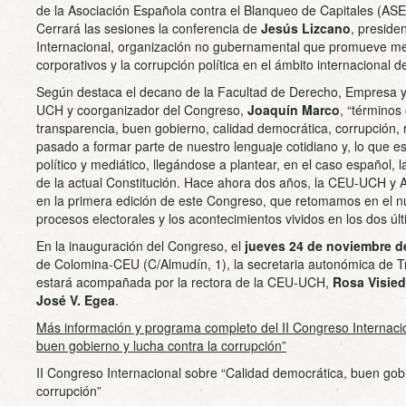
de la Asociación Española contra el Blanqueo de Capitales (A
Cerrará las sesiones la conferencia de
Jesús Lizcano
, preside
Internacional, organización no gubernamental que promueve me
corporativos y la corrupción política en el ámbito internacional 
Según destaca el decano de la Facultad de Derecho, Empresa y 
UCH y coorganizador del Congreso,
Joaquín Marco
, “términos
transparencia, buen gobierno, calidad democrática, corrupción,
pasado a formar parte de nuestro lenguaje cotidiano y, lo que e
político y mediático, llegándose a plantear, en el caso español,
de la actual Constitución. Hace ahora dos años, la CEU-UCH 
en la primera edición de este Congreso, que retomamos en el nu
procesos electorales y los acontecimientos vividos en los dos úl
En la inauguración del Congreso, el
jueves 24 de noviembre d
de Colomina-CEU (C/Almudín, 1), la secretaria autonómica de 
estará acompañada por la rectora de la CEU-UCH,
Rosa Visie
José V. Egea
.
Más información y programa completo del II Congreso Internaci
buen gobierno y lucha contra la corrupción”
II Congreso Internacional sobre “Calidad democrática, buen gobi
corrupción”