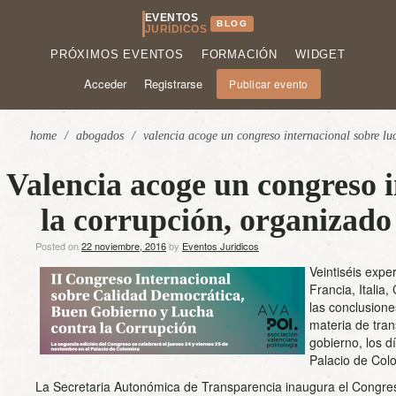
EVENTOS
BLOG
JURÍDICOS
PRÓXIMOS EVENTOS
FORMACIÓN
WIDGET
Acceder
Registrarse
Publicar evento
home
/
abogados
/
valencia acoge un congreso internacional sobre lu
Valencia acoge un congreso i
la corrupción, organiza
Posted on
22 noviembre, 2016
by
Eventos Juridicos
Veintiséis exp
Francia, Italia
las conclusione
materia de tran
gobierno, los d
Palacio de Co
La Secretaria Autonómica de Transparencia inaugura el Congres