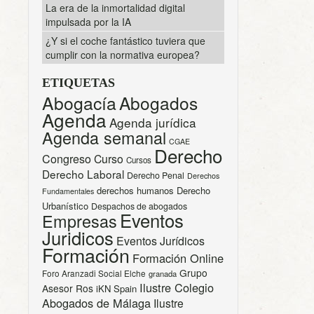
La era de la inmortalidad digital
impulsada por la IA
¿Y si el coche fantástico tuviera que
cumplir con la normativa europea?
ETIQUETAS
Abogacía
Abogados
Agenda
Agenda jurídica
Agenda semanal
CGAE
Derecho
Congreso
Curso
Cursos
Derecho Laboral
Derecho Penal
Derechos
derechos humanos
Derecho
Fundamentales
Urbanístico
Despachos de abogados
Eventos
Empresas
Juridicos
Eventos Jurídicos
Formación
Formación Online
Grupo
Foro Aranzadi Social Elche
granada
Ilustre Colegio
Asesor Ros
iKN Spain
Abogados de Málaga
Ilustre