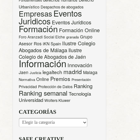
Fundamentales
Urbanístico
Despachos de abogados
Eventos
Empresas
Juridicos
Eventos Jurídicos
Formación
Formación Online
Grupo
Foro Aranzadi Social Elche
granada
Ilustre Colegio
Asesor Ros
iKN Spain
Abogados de Málaga
Ilustre
Colegio de Abogados de Jaén
Información
Innovación
madrid
legaltech
Jaen
Malaga
Justicia
Premios
Online
Normativa
Presentación
Ranking
Privacidad
Protección de Datos
Ranking semanal
Tecnología
Universidad
Wolters Kluwer
CATEGORÍAS
CATEGORÍAS
SAFE CREATIVE