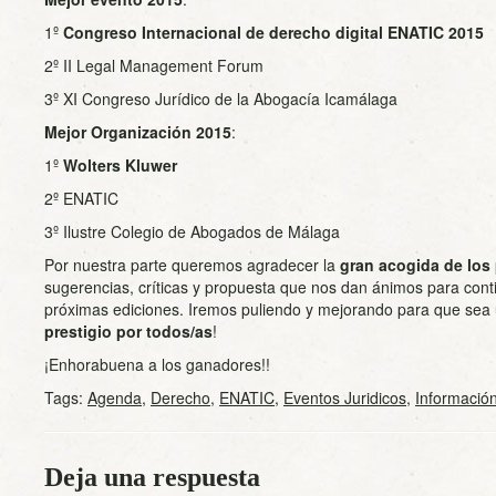
1º
Congreso Internacional de derecho digital ENATIC 2015
2º II Legal Management Forum
3º XI Congreso Jurídico de la Abogacía Icamálaga
Mejor Organización 2015
:
1º
Wolters Kluwer
2º ENATIC
3º Ilustre Colegio de Abogados de Málaga
Por nuestra parte queremos agradecer la
gran acogida de los
sugerencias, críticas y propuesta que nos dan ánimos para cont
próximas ediciones. Iremos puliendo y mejorando para que sea
prestigio por todos/as
!
¡Enhorabuena a los ganadores!!
Tags:
Agenda
,
Derecho
,
ENATIC
,
Eventos Juridicos
,
Informació
Deja una respuesta