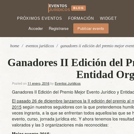
EVENTOS
BLOG
JURÍDICOS
PRÓXIMOS EVENTOS
FORMACIÓN
WIDGET
Acceder
Registrarse
Publicar evento
home
/
eventos jurídicos
/
ganadores ii edición del premio mejor even
Ganadores II Edición del P
Entidad Org
Posted on
11 enero, 2016
by
Eventos Juridicos
Ganadores II Edición del Premio Mejor Evento Jurídico y Entid
El pasado 26 de diciembre lanzamos la II edición del premio al 
2015
según nuestros seguidores con la que pretendemos humild
veces ingranta, a la que se enfrentan todos aquellos/as que se 
evento, curso, jornada jurídica etc. Y ahora tenemos los result
valorados y las 3 organizaciones más reconocidas:
Mejor evento 2015
: