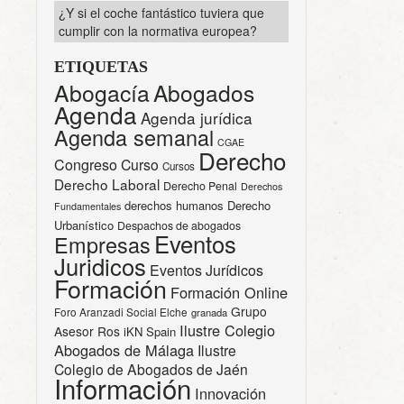
¿Y si el coche fantástico tuviera que
cumplir con la normativa europea?
ETIQUETAS
Abogacía
Abogados
Agenda
Agenda jurídica
Agenda semanal
CGAE
Derecho
Congreso
Curso
Cursos
Derecho Laboral
Derecho Penal
Derechos
derechos humanos
Derecho
Fundamentales
Urbanístico
Despachos de abogados
Eventos
Empresas
Juridicos
Eventos Jurídicos
Formación
Formación Online
Grupo
Foro Aranzadi Social Elche
granada
Ilustre Colegio
Asesor Ros
iKN Spain
Abogados de Málaga
Ilustre
Colegio de Abogados de Jaén
Información
Innovación