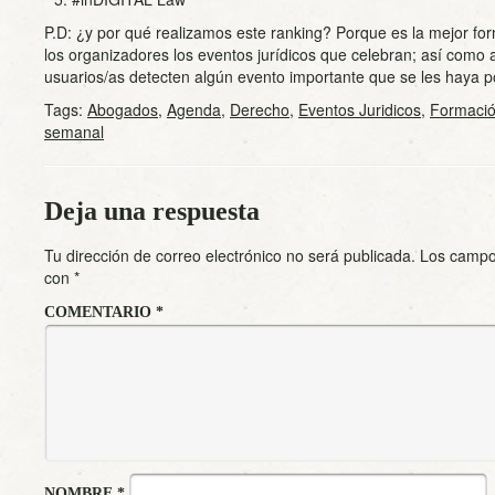
P.D: ¿y por qué realizamos este ranking? Porque es la mejor f
los organizadores los eventos jurídicos que celebran; así como 
usuarios/as detecten algún evento importante que se les haya p
Tags:
Abogados
,
Agenda
,
Derecho
,
Eventos Juridicos
,
Formaci
semanal
Deja una respuesta
Tu dirección de correo electrónico no será publicada.
Los campo
con
*
COMENTARIO
*
NOMBRE
*