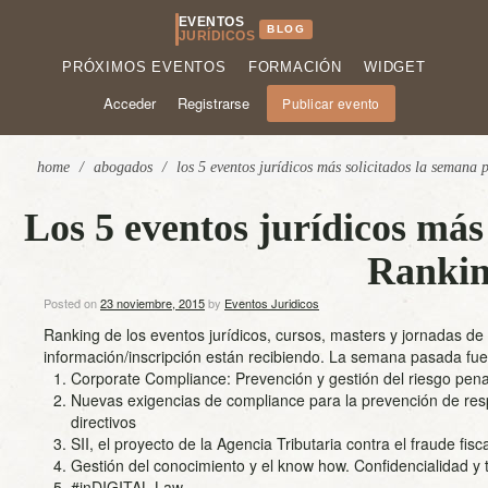
EVENTOS
BLOG
JURÍDICOS
PRÓXIMOS EVENTOS
FORMACIÓN
WIDGET
Acceder
Registrarse
Publicar evento
home
/
abogados
/
los 5 eventos jurídicos más solicitados la semana
Los 5 eventos jurídicos más
Rankin
Posted on
23 noviembre, 2015
by
Eventos Juridicos
Ranking de los eventos jurídicos, cursos, masters y jornadas d
información/inscripción están recibiendo. La semana pasada fuer
Corporate Compliance: Prevención y gestión del riesgo pena
Nuevas exigencias de compliance para la prevención de res
directivos
SII, el proyecto de la Agencia Tributaria contra el fraude fisc
Gestión del conocimiento y el know how. Confidencialidad y 
#inDIGITAL Law