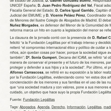
de Estado de Justicia;
D. Gabriel González Bueno
, Responsabl
UNICEF España;
D. Juan Pedro Rodríguez del Val
, Fiscal ads
Fiscalía General del Estado;
D. Carlos Igual Garrido
, Capitán d
Judicial del EMUME; y
D. Vicente Peláez Pérez
, Coordinador de
de Menores del Ilustre Colegio de Abogados de Madrid. El deb
Nuñez Morgades
, ex defensor del Menor de la Comunidad de M
reforma marca un hito en cuanto a legislación del menor se refie
La clausura de la jornada contó con la presencia de
D. Rafael C
felicitó “a la Fundación Legálitas por el trabajo intenso y decid
reiteró “el compromiso internacional ético y político de cuidar a
niños, aún quedan cosas por hacer, porque la sociedad sigue 
también”;
Dª. Sonia Gumpert
, Decana del ICAM, se refirió “al 
manera de conservar el presente y el futuro de los menores, p
proteger y defender a sus hijos y a la sociedad”. Por último, el 
Alfonso Carrascosa
, se refirió en su exposición a la labor rea
por la Fundación Legálitas, evidenciando como “en estos dos a
concienciación de los menores y sus familias en el uso de las 
que “una sociedad madura y con valores, pone a sus menores en
cuidado, un objetivo que hace suyo la propia Fundación Legálita
Fuente:
Fundación Legálitas
Tags:
Abogados
,
Agenda
,
Derecho
,
Información
,
Legálitas
,
madr