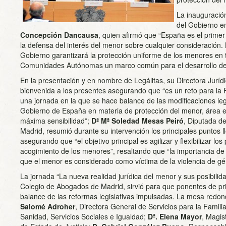
La inauguración
del Gobierno e
Concepción Dancausa
, quien afirmó que “España es el prime
la defensa del interés del menor sobre cualquier consideración.
Gobierno garantizará la protección uniforme de los menores en
Comunidades Autónomas un marco común para el desarrollo de s
En la presentación y en nombre de Legálitas, su Directora Juríd
bienvenida a los presentes asegurando que “es un reto para la 
una jornada en la que se hace balance de las modificaciones legi
Gobierno de España en materia de protección del menor, área e
máxima sensibilidad”;
Dª Mª Soledad Mesas Peiró
, Diputada d
Madrid, resumió durante su intervención los principales puntos 
asegurando que “el objetivo principal es agilizar y flexibilizar l
acogimiento de los menores”, resaltando que “la importancia de
que el menor es considerado como víctima de la violencia de gé
La jornada “La nueva realidad jurídica del menor y sus posibilid
Colegio de Abogados de Madrid, sirvió para que ponentes de pri
balance de las reformas legislativas impulsadas. La mesa redo
Salomé Adroher
, Directora General de Servicios para la Familia
Sanidad, Servicios Sociales e Igualdad;
Dª. Elena Mayor
, Magis