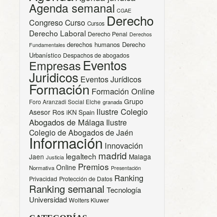
Agenda semanal
CGAE
Derecho
Congreso
Curso
Cursos
Derecho Laboral
Derecho Penal
Derechos
derechos humanos
Derecho
Fundamentales
Urbanístico
Despachos de abogados
Eventos
Empresas
Juridicos
Eventos Jurídicos
Formación
Formación Online
Grupo
Foro Aranzadi Social Elche
granada
Ilustre Colegio
Asesor Ros
iKN Spain
Abogados de Málaga
Ilustre
Colegio de Abogados de Jaén
Información
Innovación
madrid
legaltech
Jaen
Malaga
Justicia
Premios
Online
Normativa
Presentación
Ranking
Privacidad
Protección de Datos
Ranking semanal
Tecnología
Universidad
Wolters Kluwer