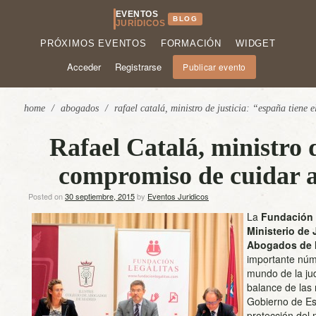
EVENTOS
BLOG
JURÍDICOS
PRÓXIMOS EVENTOS
FORMACIÓN
WIDGET
Acceder
Registrarse
Publicar evento
home
/
abogados
/
rafael catalá, ministro de justicia: “españa tiene 
Rafael Catalá, ministro d
compromiso de cuidar a 
Posted on
30 septiembre, 2015
by
Eventos Juridicos
La
Fundación 
Ministerio de 
Abogados de 
importante núm
mundo de la jud
balance de las
Gobierno de Es
protección del 