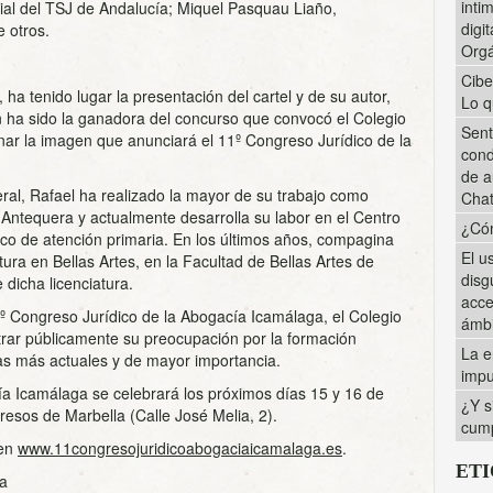
inti
cial del TSJ de Andalucía; Miquel Pasquau Liaño,
digi
 otros.
Orgá
Cibe
ha tenido lugar la presentación del cartel y de su autor,
Lo q
 ha sido la ganadora del concurso que convocó el Colegio
Sent
ar la imagen que anunciará el 11º Congreso Jurídico de la
cond
de a
ral, Rafael ha realizado la mayor de su trabajo como
Cha
 Antequera y actualmente desarrolla su labor en el Centro
¿Cóm
 de atención primaria. En los últimos años, compagina
El u
tura en Bellas Artes, en la Facultad de Bellas Artes de
disg
 dicha licenciatura.
acce
1º Congreso Jurídico de la Abogacía Icamálaga, el Colegio
ámbi
ar públicamente su preocupación por la formación
La e
as más actuales y de mayor importancia.
impu
ía Icamálaga se celebrará los próximos días 15 y 16 de
¿Y s
resos de Marbella (Calle José Melia, 2).
cump
en
www.11congresojuridicoabogaciaicamalaga.es
.
ET
ga