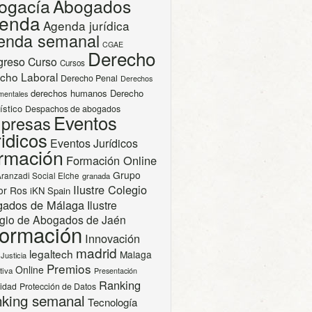
ogacía
Abogados
enda
Agenda jurídica
enda semanal
CGAE
Derecho
greso
Curso
Cursos
cho Laboral
Derecho Penal
Derechos
derechos humanos
Derecho
mentales
ístico
Despachos de abogados
Eventos
presas
idicos
Eventos Jurídicos
rmación
Formación Online
Grupo
Aranzadi Social Elche
granada
Ilustre Colegio
or Ros
iKN Spain
gados de Málaga
Ilustre
gio de Abogados de Jaén
formación
Innovación
madrid
legaltech
Malaga
Justicia
Premios
Online
tiva
Presentación
Ranking
cidad
Protección de Datos
king semanal
Tecnología