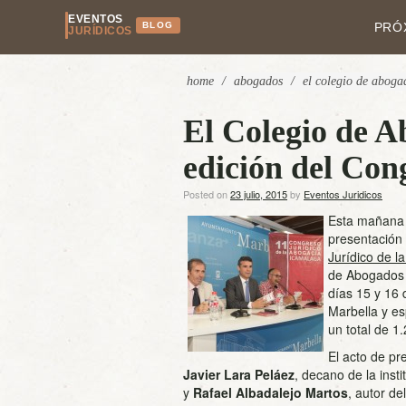
EVENTOS
BLOG
PRÓ
JURÍDICOS
home
/
abogados
/
el colegio de aboga
El Colegio de A
edición del Con
Posted on
23 julio, 2015
by
Eventos Juridicos
Esta mañana e
presentación 
Jurídico de 
de Abogados 
días 15 y 16 
Marbella y es
un total de 1
El acto de pr
Javier Lara Peláez
, decano de la insti
y
Rafael Albadalejo Martos
, autor de