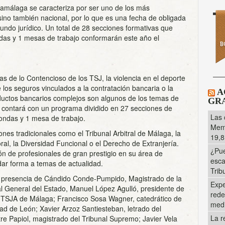
camálaga se caracteriza por ser uno de los más
 sino también nacional, por lo que es una fecha de obligada
mundo jurídico. Un total de 28 secciones formativas que
das y 1 mesas de trabajo conformarán este año el
as de lo Contencioso de los TSJ, la violencia en el deporte
 los seguros vinculados a la contratación bancaria o la
A
oductos bancarios complejos son algunos de los temas de
GRA
 contará con un programa dividido en 27 secciones de
Las 
ondas y 1 mesa de trabajo.
Memo
es tradicionales como el Tribunal Arbitral de Málaga, la
19,8
ral, la Diversidad Funcional o el Derecho de Extranjería.
¿Pue
ión de profesionales de gran prestigio en su área de
esca
dar forma a temas de actualidad.
Trib
la presencia de Cándido Conde-Pumpido, Magistrado de la
Expe
al General del Estado, Manuel López Agulló, presidente de
rede
l TSJA de Málaga; Francisco Sosa Wagner, catedrático de
med
ad de León; Xavier Arzoz Santiesteban, letrado del
La r
tre Papiol, magistrado del Tribunal Supremo; Javier Vela