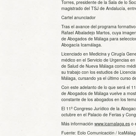
Torres, presidente de la Sala de lo So
magistrado del TSJ de Andalucía, entre
Cartel anunciador
Tras el avance del programa formativo, 
Rafael Albaladejo Martos, cuya imagen
de Abogados de Málaga para seleccion
Abogacía Icamálaga.
Licenciado en Medicina y Cirugía Gene
médico en el Servicio de Urgencias en
de Salud de Nueva Málaga como médico
su trabajo con los estudios de Licencia
Málaga, cursando ya el último curso de
Con este adelanto de lo que será el 1
de Abogados de Málaga vuelve a mostr
constante de los abogados en los tem
El 11º Congreso Jurídico de la Abogac
octubre en el Palacio de Ferias y Cong
Más información
www.icamalaga.es
o 
Fuente: Eolo Comunicación / IcaMála