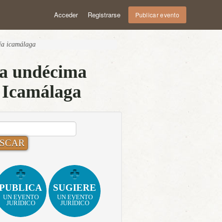
Acceder
Registrarse
Publicar evento
cía icamálaga
la undécima
a Icamálaga
CAR:
PUBLICA
SUGIERE
UN EVENTO
UN EVENTO
JURÍDICO
JURÍDICO