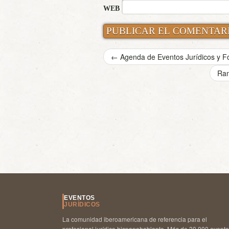
WEB
←
Agenda de Eventos Jurídicos y Fo
Ran
EVENTOS
JURÍDICOS
La comunidad iberoamericana de referencia para el
profesional jurídico hispanohablante. Más de 30.000 event