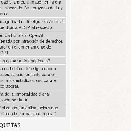
midad y la propia imagen en la era
tal: claves del Anteproyecto de Ley
nica
rseguridad en Inteligencia Artificial:
ue dice la AESIA al respecto
encia histórica: OpenAI
enada por infracción de derechos
utor en el entrenamiento de
tGPT
o actuar ante deepfakes?
so de la biometría sigue dando
ustos; sanciones tanto para el
so a los estadios como para el
to laboral.
ra de la inmortalidad digital
lsada por la IA
i el coche fantástico tuviera que
lir con la normativa europea?
IQUETAS