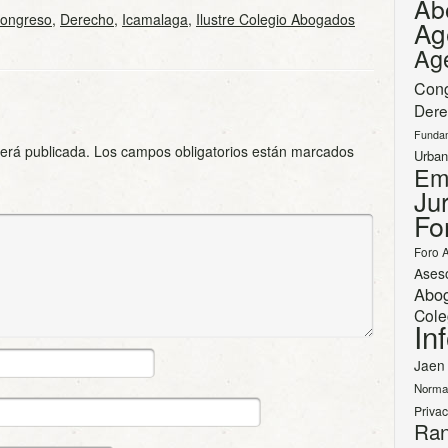
Ab
ongreso
,
Derecho
,
Icamalaga
,
Ilustre Colegio Abogados
Ag
Ag
Con
Dere
Funda
será publicada.
Los campos obligatorios están marcados
Urban
Em
Jur
Fo
Foro 
Ases
Abo
Cole
In
Jaen
Norma
Priva
Ran