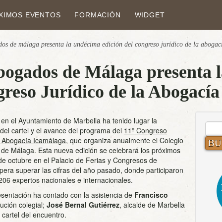
XIMOS EVENTOS
FORMACIÓN
WIDGET
dos de málaga presenta la undécima edición del congreso jurídico de la aboga
bogados de Málaga presenta 
greso Jurídico de la Abogací
n el Ayuntamiento de Marbella ha tenido lugar la
BUS
del cartel y el avance del programa del
11º Congreso
la Abogacía Icamálaga
, que organiza anualmente el Colegio
de Málaga. Esta nueva edición se celebrará los próximos
de octubre en el Palacio de Ferias y Congresos de
pera superar las cifras del año pasado, donde participaron
.206 expertos nacionales e internacionales.
esentación ha contado con la asistencia de
Francisco
tución colegial;
José Bernal Gutiérrez
, alcalde de Marbella
l cartel del encuentro.