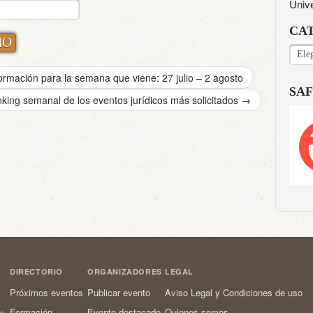
Univ
CA
CAT
rmación para la semana que viene: 27 julio – 2 agosto
SAF
king semanal de los eventos jurídicos más solicitados
→
DIRECTORIO
ORGANIZADORES
LEGAL
Próximos eventos
Publicar evento
Aviso Legal y Condiciones de uso
Formación
Evento destacado
Quienes somos
os