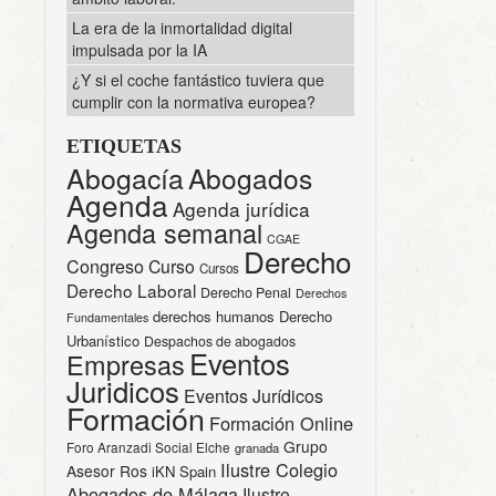
La era de la inmortalidad digital
impulsada por la IA
¿Y si el coche fantástico tuviera que
cumplir con la normativa europea?
ETIQUETAS
Abogacía
Abogados
Agenda
Agenda jurídica
Agenda semanal
CGAE
Derecho
Congreso
Curso
Cursos
Derecho Laboral
Derecho Penal
Derechos
derechos humanos
Derecho
Fundamentales
Urbanístico
Despachos de abogados
Eventos
Empresas
Juridicos
Eventos Jurídicos
Formación
Formación Online
Grupo
Foro Aranzadi Social Elche
granada
Ilustre Colegio
Asesor Ros
iKN Spain
Abogados de Málaga
Ilustre