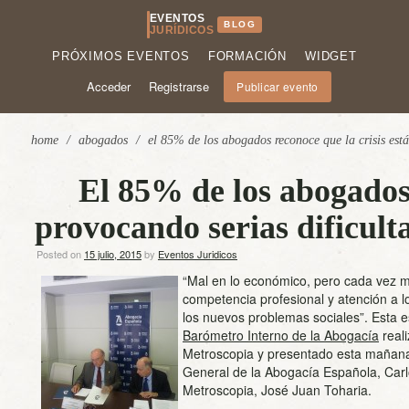
EVENTOS
BLOG
JURÍDICOS
PRÓXIMOS EVENTOS
FORMACIÓN
WIDGET
Acceder
Registrarse
Publicar evento
home
/
abogados
/
el 85% de los abogados reconoce que la crisis está
El 85% de los abogados 
provocando serias dificult
Posted on
15 julio, 2015
by
Eventos Juridicos
“Mal en lo económico, pero cada vez me
competencia profesional y atención a 
los nuevos problemas sociales”. Esta es
Barómetro Interno de la Abogacía
real
Metroscopia y presentado esta mañana 
General de la Abogacía Española, Carlo
Metroscopia, José Juan Toharia.