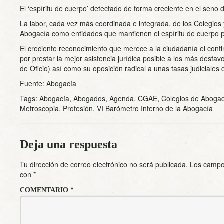
El ‘espíritu de cuerpo’ detectado de forma creciente en el seno 
La labor, cada vez más coordinada e integrada, de los Colegios
Abogacía como entidades que mantienen el espíritu de cuerpo p
El creciente reconocimiento que merece a la ciudadanía el cont
por prestar la mejor asistencia jurídica posible a los más desfav
de Oficio) así como su oposición radical a unas tasas judiciales d
Fuente: Abogacía
Tags:
Abogacía
,
Abogados
,
Agenda
,
CGAE
,
Colegios de Aboga
Metroscopia
,
Profesión
,
VI Barómetro Interno de la Abogacía
Deja una respuesta
Tu dirección de correo electrónico no será publicada.
Los campo
con
*
COMENTARIO
*