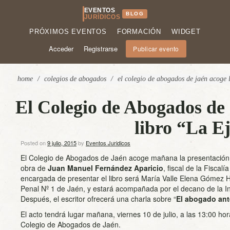
EVENTOS
BLOG
JURÍDICOS
PRÓXIMOS EVENTOS
FORMACIÓN
WIDGET
Acceder
Registrarse
Publicar evento
home
/
colegios de abogados
/
el colegio de abogados de jaén acoge l
El Colegio de Abogados de 
libro “La E
Posted on
9 julio, 2015
by
Eventos Juridicos
El Colegio de Abogados de Jaén acoge mañana la presentación d
obra de
Juan Manuel Fernández Aparicio
, fiscal de la Fiscal
encargada de presentar el libro será María Valle Elena Gómez H
Penal Nº 1 de Jaén, y estará acompañada por el decano de la Ins
Después, el escritor ofrecerá una charla sobre “
El abogado ant
El acto tendrá lugar mañana, viernes 10 de julio, a las 13:00 ho
Colegio de Abogados de Jaén.