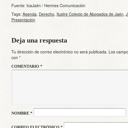
Fuente: IcaJaén / Hermes Comunicación
Tags:
Agenda
,
Derecho
,
Ilustre Colegio de Abogados de Jaén
,
J
Presentación
Deja una respuesta
Tu dirección de correo electrónico no será publicada.
Los campo
con
*
COMENTARIO
*
NOMBRE
*
CORREO ELECTRÓNICO
*