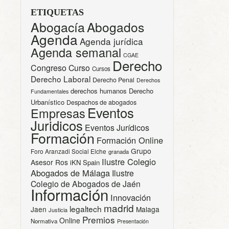
ETIQUETAS
Abogacía
Abogados
Agenda
Agenda jurídica
Agenda semanal
CGAE
Derecho
Congreso
Curso
Cursos
Derecho Laboral
Derecho Penal
Derechos
derechos humanos
Derecho
Fundamentales
Urbanístico
Despachos de abogados
Eventos
Empresas
Juridicos
Eventos Jurídicos
Formación
Formación Online
Grupo
Foro Aranzadi Social Elche
granada
Ilustre Colegio
Asesor Ros
iKN Spain
Abogados de Málaga
Ilustre
Colegio de Abogados de Jaén
Información
Innovación
madrid
legaltech
Jaen
Malaga
Justicia
Premios
Online
Normativa
Presentación