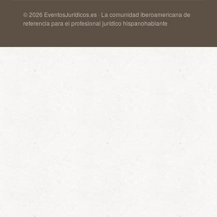
© 2026 EventosJurídicos.es · La comunidad iberoamericana de
referencia para el profesional jurídico hispanohablante