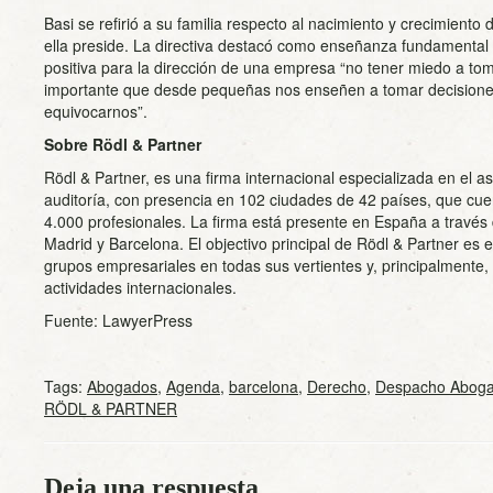
Basi se refirió a su familia respecto al nacimiento y crecimiento
ella preside. La directiva destacó como enseñanza fundamental 
positiva para la dirección de una empresa “no tener miedo a to
importante que desde pequeñas nos enseñen a tomar decisiones,
equivocarnos”.
Sobre Rödl & Partner
Rödl & Partner, es una firma internacional especializada en el as
auditoría, con presencia en 102 ciudades de 42 países, que cue
4.000 profesionales. La firma está presente en España a través 
Madrid y Barcelona. El objectivo principal de Rödl & Partner es
grupos empresariales en todas sus vertientes y, principalmente, 
actividades internacionales.
Fuente: LawyerPress
Tags:
Abogados
,
Agenda
,
barcelona
,
Derecho
,
Despacho Abog
RÖDL & PARTNER
Deja una respuesta