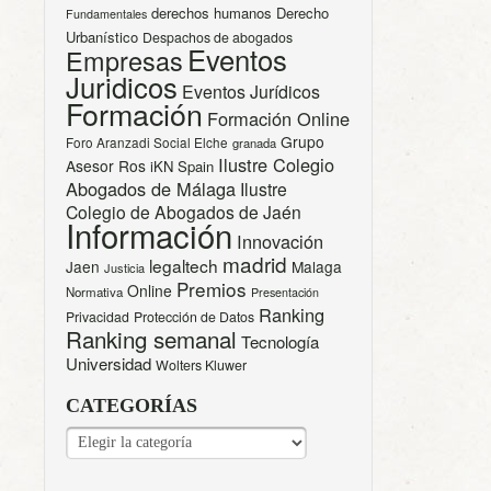
derechos humanos
Derecho
Fundamentales
Urbanístico
Despachos de abogados
Eventos
Empresas
Juridicos
Eventos Jurídicos
Formación
Formación Online
Grupo
Foro Aranzadi Social Elche
granada
Ilustre Colegio
Asesor Ros
iKN Spain
Abogados de Málaga
Ilustre
Colegio de Abogados de Jaén
Información
Innovación
madrid
legaltech
Jaen
Malaga
Justicia
Premios
Online
Normativa
Presentación
Ranking
Privacidad
Protección de Datos
Ranking semanal
Tecnología
Universidad
Wolters Kluwer
CATEGORÍAS
CATEGORÍAS