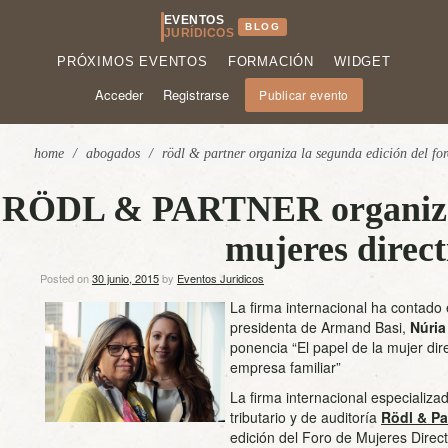
EVENTOS
BLOG
JURÍDICOS
PRÓXIMOS EVENTOS
FORMACIÓN
WIDGET
Acceder
Registrarse
Publicar evento
home
/
abogados
/
rödl & partner organiza la segunda edición del for
RÖDL & PARTNER organiza l
mujeres direct
Posted on
30 junio, 2015
by
Eventos Juridicos
La firma internacional ha contado
presidenta de Armand Basi,
Núria
ponencia “El papel de la mujer dire
empresa familiar”
La firma internacional especializa
tributario y de auditoría
Rödl & Pa
edición del Foro de Mujeres Direc