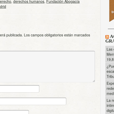
erecho
,
derechos humanos
,
Fundación Abogacía
drid
será publicada.
Los campos obligatorios están marcados
A
GRA
Las 
Memo
19,8
¿Pue
esca
Trib
Expe
rede
med
La r
inti
digi