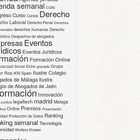
enda semanal
CGAE
Derecho
greso
Curso
Cursos
cho Laboral
Derecho Penal
Derechos
derechos humanos
Derecho
mentales
ístico
Despachos de abogados
Eventos
presas
idicos
Eventos Jurídicos
rmación
Formación Online
Grupo
Aranzadi Social Elche
granada
Ilustre Colegio
or Ros
iKN Spain
gados de Málaga
Ilustre
gio de Abogados de Jaén
formación
Innovación
madrid
legaltech
Malaga
Justicia
Premios
Online
tiva
Presentación
Ranking
cidad
Protección de Datos
king semanal
Tecnología
ersidad
Wolters Kluwer