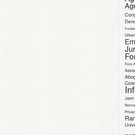
Ag
Con
Dere
Funda
Urban
Em
Jur
Fo
Foro 
Ases
Abo
Cole
In
Jaen
Norma
Priva
Ran
Univ