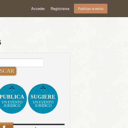
Acceder
Registrarse
Publicar evento
s
CAR:
PUBLICA
SUGIERE
UN EVENTO
UN EVENTO
JURÍDICO
JURÍDICO