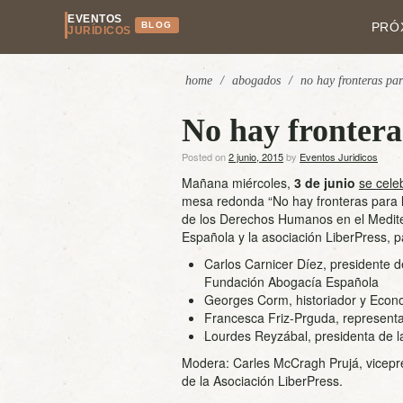
EVENTOS
BLOG
PRÓ
JURÍDICOS
home
/
abogados
/
no hay fronteras pa
No hay fronter
Posted on
2 junio, 2015
by
Eventos Juridicos
Mañana miércoles,
3 de junio
se cele
mesa redonda “No hay fronteras para 
de los Derechos Humanos en el Medite
Española y la asociación LiberPress, pa
Carlos Carnicer Díez, presidente 
Fundación Abogacía Española
Georges Corm, historiador y Econo
Francesca Friz-Prguda, represen
Lourdes Reyzábal, presidenta de 
Modera: Carles McCragh Prujá, vicepr
de la Asociación LiberPress.