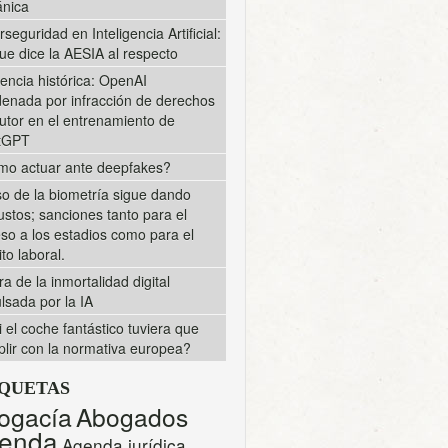
nica
rseguridad en Inteligencia Artificial:
ue dice la AESIA al respecto
encia histórica: OpenAI
enada por infracción de derechos
utor en el entrenamiento de
tGPT
o actuar ante deepfakes?
so de la biometría sigue dando
ustos; sanciones tanto para el
so a los estadios como para el
to laboral.
ra de la inmortalidad digital
lsada por la IA
i el coche fantástico tuviera que
lir con la normativa europea?
IQUETAS
ogacía
Abogados
enda
Agenda jurídica