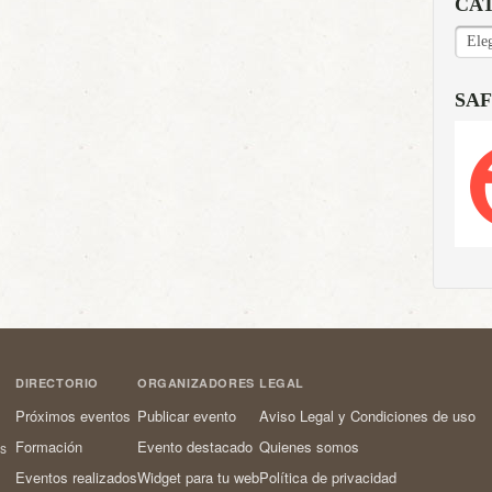
CA
CAT
SAF
DIRECTORIO
ORGANIZADORES
LEGAL
Próximos eventos
Publicar evento
Aviso Legal y Condiciones de uso
Formación
Evento destacado
Quienes somos
os
Eventos realizados
Widget para tu web
Política de privacidad