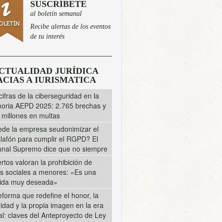
SUSCRÍBETE
al boletín semanal
Recibe alertas de los eventos
de tu interés
CTUALIDAD JURÍDICA
CIAS A IURISMATICA
cifras de la ciberseguridad en la
ria AEPD 2025: 2.765 brechas y
 millones en multas
de la empresa seudonimizar el
lafón para cumplir el RGPD? El
unal Supremo dice que no siempre
rtos valoran la prohibición de
s sociales a menores: «Es una
ida muy deseada»
eforma que redefine el honor, la
midad y la propia imagen en la era
tal: claves del Anteproyecto de Ley