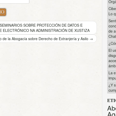
Orgá
Cibe
Lo q
Sent
SEMINARIOS SOBRE PROTECCIÓN DE DATOS E
cond
E ELECTRÓNICO NA ADMINISTRACIÓN DE XUSTIZA
de a
Cha
 de la Abogacía sobre Derecho de Extranjería y Asilo
→
¿Cóm
El u
disg
acce
ámbi
La e
impu
¿Y s
cump
ET
Ab
Ag