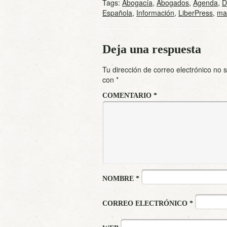
Tags:
Abogacía
,
Abogados
,
Agenda
,
D
Española
,
Información
,
LiberPress
,
ma
Deja una respuesta
Tu dirección de correo electrónico no 
con
*
COMENTARIO
*
NOMBRE
*
CORREO ELECTRÓNICO
*