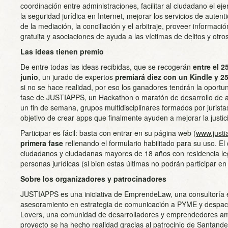
coordinación entre administraciones, facilitar al ciudadano el eje
la seguridad jurídica en Internet, mejorar los servicios de autent
de la mediación, la conciliación y el arbitraje, proveer informació
gratuita y asociaciones de ayuda a las víctimas de delitos y otro
Las ideas tienen premio
De entre todas las ideas recibidas, que se recogerán
entre el 2
junio
, un jurado de expertos
premiará diez con un Kindle y 2
si no se hace realidad, por eso los ganadores tendrán la oportun
fase de JUSTIAPPS, un Hackathon o maratón de desarrollo de a
un fin de semana, grupos multidisciplinares formados por jurista
objetivo de crear apps que finalmente ayuden a mejorar la justic
Participar es fácil: basta con entrar en su página web (
www.just
primera fase
rellenando el formulario habilitado para su uso. El
ciudadanos y ciudadanas mayores de 18 años con residencia le
personas jurídicas (si bien estas últimas no podrán participar en 
Sobre los organizadores y patrocinadores
JUSTIAPPS es una iniciativa de EmprendeLaw, una consultoría e
asesoramiento en estrategia de comunicación a PYME y despac
Lovers, una comunidad de desarrolladores y emprendedores am
proyecto se ha hecho realidad gracias al patrocinio de Santander