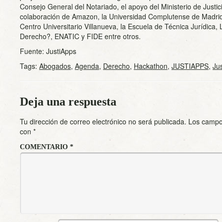
Consejo General del Notariado, el apoyo del Ministerio de Justi
colaboración de Amazon, la Universidad Complutense de Madrid, 
Centro Universitario Villanueva, la Escuela de Técnica Jurídica,
Derecho?, ENATIC y FIDE entre otros.
Fuente: JustiApps
Tags:
Abogados
,
Agenda
,
Derecho
,
Hackathon
,
JUSTIAPPS
,
Jus
Deja una respuesta
Tu dirección de correo electrónico no será publicada.
Los campo
con
*
COMENTARIO
*