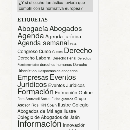
¿Y si el coche fantástico tuviera que
cumplir con la normativa europea?
ETIQUETAS
Abogacía
Abogados
Agenda
Agenda jurídica
Agenda semanal
CGAE
Derecho
Congreso
Curso
Cursos
Derecho Laboral
Derecho Penal
Derechos
derechos humanos
Derecho
Fundamentales
Urbanístico
Despachos de abogados
Eventos
Empresas
Juridicos
Eventos Jurídicos
Formación
Formación Online
Grupo
Foro Aranzadi Social Elche
granada
Ilustre Colegio
Asesor Ros
iKN Spain
Abogados de Málaga
Ilustre
Colegio de Abogados de Jaén
Información
Innovación