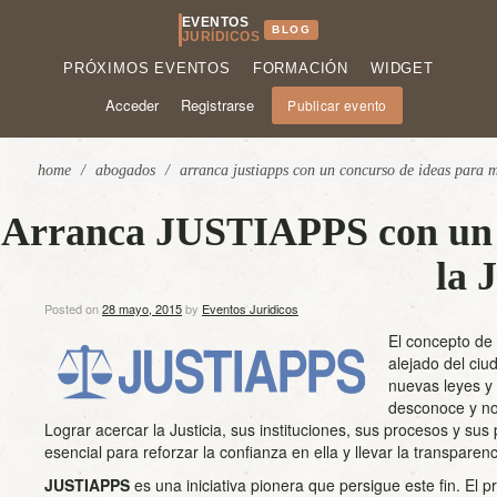
EVENTOS
BLOG
JURÍDICOS
PRÓXIMOS EVENTOS
FORMACIÓN
WIDGET
Acceder
Registrarse
Publicar evento
home
/
abogados
/
arranca justiapps con un concurso de ideas para me
Arranca JUSTIAPPS con un c
la 
Posted on
28 mayo, 2015
by
Eventos Juridicos
El co
ncepto de 
alejado del ciu
nuevas leyes y
desconoce y no
Lograr acercar la Justicia, sus instituciones, sus procesos y sus
esencial para reforzar la confianza en ella y llevar la transparen
JUSTIAPPS
es una iniciativa pionera que persigue este fin. El 