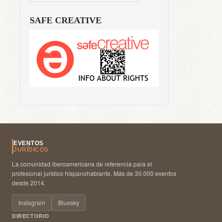
SAFE CREATIVE
EVENTOS
JURÍDICOS
La comunidad iberoamericana de referencia para el
profesional jurídico hispanohablante. Más de 30.000 eventos
desde 2014.
Instagram
Bluesky
DIRECTORIO