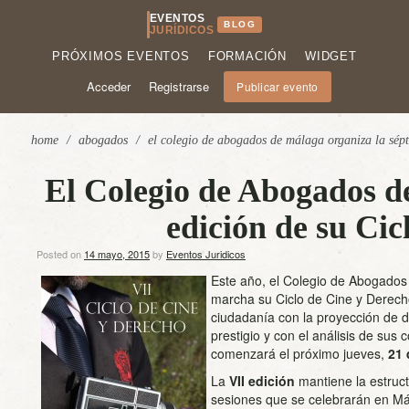
EVENTOS
BLOG
JURÍDICOS
PRÓXIMOS EVENTOS
FORMACIÓN
WIDGET
Acceder
Registrarse
Publicar evento
home
/
abogados
/
el colegio de abogados de málaga organiza la sépt
El Colegio de Abogados d
edición de su Cic
Posted on
14 mayo, 2015
by
Eventos Juridicos
Este año, el Colegio de Abogados
marcha su Ciclo de Cine y Derech
ciudadanía con la proyección de d
prestigio y con el análisis de sus
comenzará el próximo jueves,
21
La
VII edición
mantiene la estruct
sesiones que se celebrarán en Mál