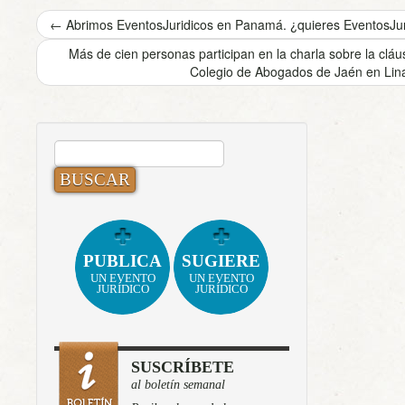
←
Abrimos EventosJuridicos en Panamá. ¿quieres EventosJuri
Más de cien personas participan en la charla sobre la cláu
Colegio de Abogados de Jaén en Lin
BUSCAR:
PUBLICA
SUGIERE
UN EVENTO
UN EVENTO
JURÍDICO
JURÍDICO
SUSCRÍBETE
al boletín semanal