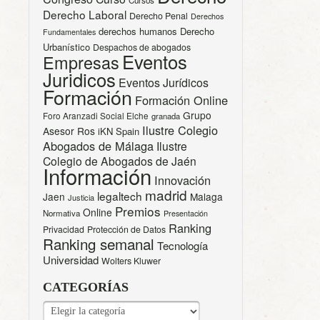
Derecho Laboral
Derecho Penal
Derechos
derechos humanos
Derecho
Fundamentales
Urbanístico
Despachos de abogados
Eventos
Empresas
Juridicos
Eventos Jurídicos
Formación
Formación Online
Grupo
Foro Aranzadi Social Elche
granada
Ilustre Colegio
Asesor Ros
iKN Spain
Abogados de Málaga
Ilustre
Colegio de Abogados de Jaén
Información
Innovación
madrid
legaltech
Jaen
Malaga
Justicia
Premios
Online
Normativa
Presentación
Ranking
Privacidad
Protección de Datos
Ranking semanal
Tecnología
Universidad
Wolters Kluwer
CATEGORÍAS
CATEGORÍAS