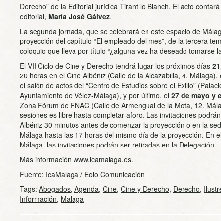
Derecho” de la Editorial jurídica Tirant lo Blanch. El acto contará
editorial,
María José Gálvez
.
La segunda jornada, que se celebrará en este espacio de Málaga
proyección del capítulo “El empleado del mes”, de la tercera t
coloquio que lleva por título “¿alguna vez ha deseado tomarse la
El VII Ciclo de Cine y Derecho tendrá lugar los próximos días
21
20 horas en el Cine Albéniz (Calle de la Alcazabilla, 4. Málaga), 
el salón de actos del “Centro de Estudios sobre el Exilio” (Pala
Ayuntamiento de Vélez-Málaga), y por último, el
27 de mayo y e
Zona Fórum de FNAC (Calle de Armengual de la Mota, 12. Málag
sesiones es libre hasta completar aforo. Las invitaciones podrán
Albéniz 30 minutos antes de comenzar la proyección o en la se
Málaga hasta las 17 horas del mismo día de la proyección. En el
Málaga, las invitaciones podrán ser retiradas en la Delegación.
Más información
www.icamalaga.es
.
Fuente: IcaMalaga / Eolo Comunicación
Tags:
Abogados
,
Agenda
,
Cine
,
Cine y Derecho
,
Derecho
,
Ilust
Información
,
Malaga