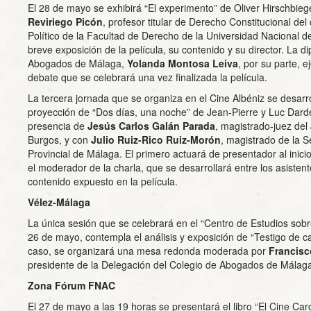
El 28 de mayo se exhibirá “El experimento” de Oliver Hirschbieg
Reviriego Picón
, profesor titular de Derecho Constitucional d
Político de la Facultad de Derecho de la Universidad Nacional d
breve exposición de la película, su contenido y su director. La d
Abogados de Málaga,
Yolanda Montosa Leiva
, por su parte, 
debate que se celebrará una vez finalizada la película.
La tercera jornada que se organiza en el Cine Albéniz se desarrol
proyección de “Dos días, una noche” de Jean-Pierre y Luc Darde
presencia de
Jesús Carlos Galán Parada
, magistrado-juez del
Burgos, y con
Julio Ruiz-Rico Ruiz-Morón
, magistrado de la 
Provincial de Málaga. El primero actuará de presentador al inici
el moderador de la charla, que se desarrollará entre los asistent
contenido expuesto en la película.
Vélez-Málaga
La única sesión que se celebrará en el “Centro de Estudios sobre
26 de mayo, contempla el análisis y exposición de “Testigo de ca
caso, se organizará una mesa redonda moderada por
Francisco
presidente de la Delegación del Colegio de Abogados de Málag
Zona Fórum FNAC
El 27 de mayo a las 19 horas se presentará el libro “El Cine Carc