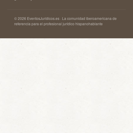
© 2026 EventosJurídicos.es · La comunidad iberoamericana de
referencia para el profesional jurídico hispanohablante