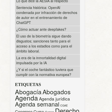
Lo que dice la AESIA al respecto
Sentencia histórica: OpenAI
condenada por infracción de derechos
de autor en el entrenamiento de
ChatGPT
¿Cómo actuar ante deepfakes?
El uso de la biometría sigue dando
disgustos; sanciones tanto para el
acceso a los estadios como para el
ámbito laboral.
La era de la inmortalidad digital
impulsada por la IA
¿Y si el coche fantástico tuviera que
cumplir con la normativa europea?
ETIQUETAS
Abogacía
Abogados
Agenda
Agenda jurídica
Agenda semanal
CGAE
Derecho
Congreso
Curso
Cursos