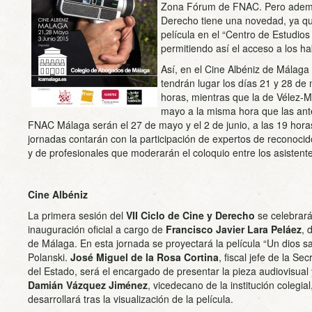
Zona Fórum de FNAC. Pero además
Derecho tiene una novedad, ya q
película en el “Centro de Estudios
permitiendo así el acceso a los ha
Así, en el Cine Albéniz de Málaga
tendrán lugar los días 21 y 28 de 
horas, mientras que la de Vélez-M
mayo a la misma hora que las ant
FNAC Málaga serán el 27 de mayo y el 2 de junio, a las 19 hora
jornadas contarán con la participación de expertos de reconocido
y de profesionales que moderarán el coloquio entre los asistentes
Cine Albéniz
La primera sesión del
VII Ciclo de Cine y Derecho
se celebrará
inauguración oficial a cargo de
Francisco Javier Lara Peláez
, 
de Málaga. En esta jornada se proyectará la película “Un dios s
Polanski.
José Miguel de la Rosa Cortina
, fiscal jefe de la Se
del Estado, será el encargado de presentar la pieza audiovisual 
Damián Vázquez
Jiménez
, vicedecano de la institución colegi
desarrollará tras la visualización de la película.