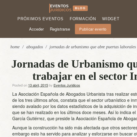
EVENTOS
BLOG
JURÍDICOS
PRÓXIMOS EVENTOS
FORMACIÓN
WIDGET
Acceder
Registrarse
Publicar evento
home
/
abogados
/
jornadas de urbanismo que abre puertas laborales p
Jornadas de Urbanismo que
trabajar en el sector 
Posted on
13 abril, 2015
by
Eventos Juridicos
La Asociación Española de Abogados Urbanista tras realizar est
de los tres últimos años, constata que el sector urbanístico e inm
siendo avalado por los datos estadísticos de la adquisición de 
que se han realizado en los últimos doce meses. Así lo indica e
García Gutiérrez, que preside la Asociación Española de Aboga
Aunque la construcción ha sido más afectada que otros sectores 
embargo esto ha servido para analizar y esforzarse en buscar ot