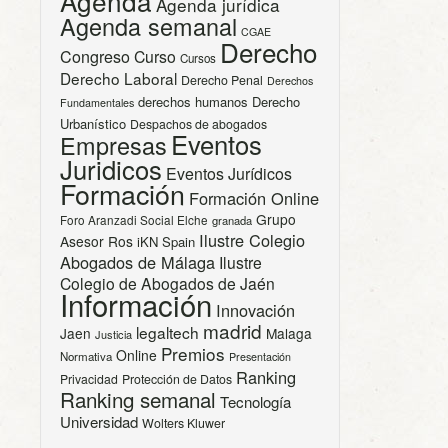
Agenda
Agenda jurídica
Agenda semanal
CGAE
Derecho
Congreso
Curso
Cursos
Derecho Laboral
Derecho Penal
Derechos
derechos humanos
Derecho
Fundamentales
Urbanístico
Despachos de abogados
Eventos
Empresas
Juridicos
Eventos Jurídicos
Formación
Formación Online
Grupo
Foro Aranzadi Social Elche
granada
Ilustre Colegio
Asesor Ros
iKN Spain
Abogados de Málaga
Ilustre
Colegio de Abogados de Jaén
Información
Innovación
madrid
legaltech
Jaen
Malaga
Justicia
Premios
Online
Normativa
Presentación
Ranking
Privacidad
Protección de Datos
Ranking semanal
Tecnología
Universidad
Wolters Kluwer