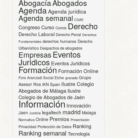
Abogacía
Abogados
Agenda
Agenda jurídica
Agenda semanal
CGAE
Derecho
Congreso
Curso
Cursos
Derecho Laboral
Derecho Penal
Derechos
derechos humanos
Derecho
Fundamentales
Urbanístico
Despachos de abogados
Eventos
Empresas
Juridicos
Eventos Jurídicos
Formación
Formación Online
Grupo
Foro Aranzadi Social Elche
granada
Ilustre Colegio
Asesor Ros
iKN Spain
Abogados de Málaga
Ilustre
Colegio de Abogados de Jaén
Información
Innovación
madrid
legaltech
Jaen
Malaga
Justicia
Premios
Online
Normativa
Presentación
Ranking
Privacidad
Protección de Datos
Ranking semanal
Tecnología