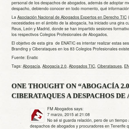
personal de los despachos de abogados, además de adoptar me
despacho, debiendo conocer en todo momento, qué información
La
Asociación Nacional de Abogados Expertos en Derecho TIC
(
necesidades en el ámbito de la abogacía, ha iniciado una gira c
Reus, León y Madrid, donde se han impartido sesiones formativa
los respectivos Colegios Profesionales de Abogados.
El objetivo de esta gira de ENATIC es intentar realizar estas ses
Branding y Ciberataques en los 83 Colegios Profesionales existe
Fuente: Enatic
Tags:
Abogacía
,
Abogacía 2.0
,
Abogados TIC
,
Ciberataques
,
EN
ONE THOUGHT ON “
ABOGACÍA 2.0
CIBERATAQUES A DESPACHOS DE
FM Abogados
says:
7 marzo, 2015 at 21:08
No sé si guarda relación, pero de un tiempo
despachos de abogados y procuradores en Tenerife 