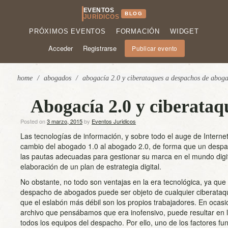
EVENTOS
BLOG
JURÍDICOS
PRÓXIMOS EVENTOS
FORMACIÓN
WIDGET
Acceder
Registrarse
Publicar evento
home
/
abogados
/
abogacía 2.0 y ciberataques a despachos de abog
Abogacía 2.0 y ciberataq
Posted on
3 marzo, 2015
by
Eventos Juridicos
Las tecnologías de información, y sobre todo el auge de Internet
cambio del abogado 1.0 al abogado 2.0, de forma que un des
las pautas adecuadas para gestionar su marca en el mundo digita
elaboración de un plan de estrategia digital.
No obstante, no todo son ventajas en la era tecnológica, ya que
despacho de abogados puede ser objeto de cualquier ciberataq
que el eslabón más débil son los propios trabajadores. En ocas
archivo que pensábamos que era inofensivo, puede resultar en l
todos los equipos del despacho. Por ello, uno de los factores f