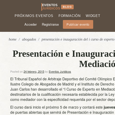
EVENTOS
BLOG
JURÍDICOS
PRÓXIMOS EVENTOS
FORMACIÓN
WIDGET
Acceder
Registrarse
Publicar evento
home
/
abogados
/
presentación e inauguración del i curso de expert
Presentación e Inauguraci
Mediació
Posted on
24 febrero, 2015
by
Eventos Juridicos
El Tribunal Español de Arbitraje Deportivo del Comité Olímpico 
Ilustre Colegio de Abogados de Madrid y el Instituto de Derecho
Juan Carlos han desarrollado el “I Curso de Experto en Mediaci
destinatarios de la cualificación necesaria establecida por la Le
como mediador con la especificidad requerida por el sector depo
El curso dará inicio el próximo 5 de marzo y contará este
jueves
de puertas abiertas que servirá de Presentación e Inauguración