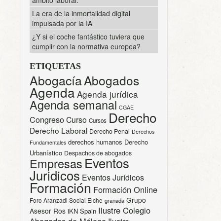
La era de la inmortalidad digital
impulsada por la IA
¿Y si el coche fantástico tuviera que
cumplir con la normativa europea?
ETIQUETAS
Abogacía
Abogados
Agenda
Agenda jurídica
Agenda semanal
CGAE
Derecho
Congreso
Curso
Cursos
Derecho Laboral
Derecho Penal
Derechos
derechos humanos
Derecho
Fundamentales
Urbanístico
Despachos de abogados
Eventos
Empresas
Juridicos
Eventos Jurídicos
Formación
Formación Online
Grupo
Foro Aranzadi Social Elche
granada
Ilustre Colegio
Asesor Ros
iKN Spain
Abogados de Málaga
Ilustre