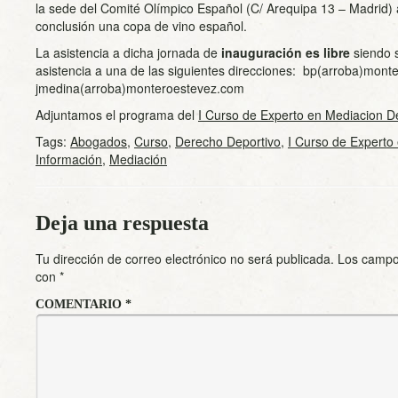
la sede del Comité Olímpico Español (C/ Arequipa 13 – Madrid) a
conclusión una copa de vino español.
La asistencia a dicha jornada de
inauguración es libre
siendo s
asistencia a una de las siguientes direcciones: bp(arroba)mon
jmedina(arroba)monteroestevez.com
Adjuntamos el programa del
I Curso de Experto en Mediacion D
Tags:
Abogados
,
Curso
,
Derecho Deportivo
,
I Curso de Experto
Información
,
Mediación
Deja una respuesta
Tu dirección de correo electrónico no será publicada.
Los campo
con
*
COMENTARIO
*