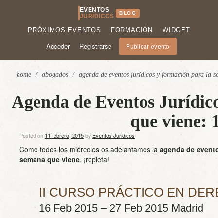
EVENTOS
BLOG
JURÍDICOS
PRÓXIMOS EVENTOS
FORMACIÓN
WIDGET
Acceder
Registrarse
Publicar evento
home
/
abogados
/
agenda de eventos jurídicos y formación para la s
Agenda de Eventos Jurídic
que viene: 
Posted on
11 febrero, 2015
by
Eventos Juridicos
Como todos los miércoles os adelantamos la
agenda de eventos
semana que viene
. ¡repleta!
II CURSO PRÁCTICO EN DER
16 Feb 2015 – 27 Feb 2015 Madrid