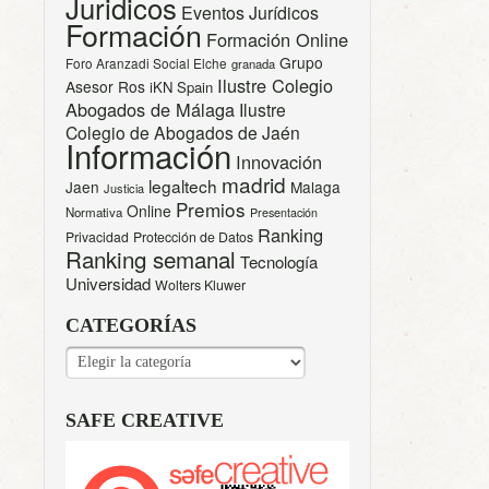
Juridicos
Eventos Jurídicos
Formación
Formación Online
Grupo
Foro Aranzadi Social Elche
granada
Ilustre Colegio
Asesor Ros
iKN Spain
Abogados de Málaga
Ilustre
Colegio de Abogados de Jaén
Información
Innovación
madrid
legaltech
Jaen
Malaga
Justicia
Premios
Online
Normativa
Presentación
Ranking
Privacidad
Protección de Datos
Ranking semanal
Tecnología
Universidad
Wolters Kluwer
CATEGORÍAS
CATEGORÍAS
SAFE CREATIVE