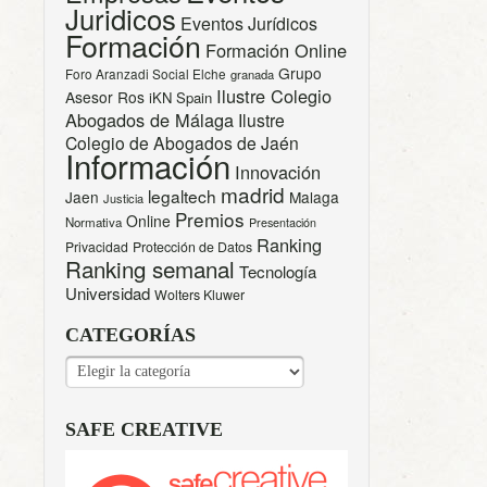
Juridicos
Eventos Jurídicos
Formación
Formación Online
Grupo
Foro Aranzadi Social Elche
granada
Ilustre Colegio
Asesor Ros
iKN Spain
Abogados de Málaga
Ilustre
Colegio de Abogados de Jaén
Información
Innovación
madrid
legaltech
Jaen
Malaga
Justicia
Premios
Online
Normativa
Presentación
Ranking
Privacidad
Protección de Datos
Ranking semanal
Tecnología
Universidad
Wolters Kluwer
CATEGORÍAS
CATEGORÍAS
SAFE CREATIVE