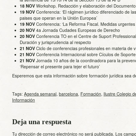
18
NOV
Workshop. Redacción y elaboración del Document
19
NOV
Conferencia: ‘El rágimen jurídico diferenciado de la
paises que operan en la Unión Europea’
19
NOV
Conferencia: ‘La Reforma Fiscal. Medidas urgentes a
20
NOV
4a Jornada Cudades Europeas de Derecho
20
NOV
Conferencia TO en el Centre de Suport Professiona
Duración y jurisprudencia al respecto
21
NOV
Ciclo de conferencias profesionales en materia de v
21
NOV
Conferencia Internacional sobre Cículos de Soport
21
NOV
Jornada 10 años de la coordinadora para la prevenc
‘Repensar el presente para tejer el futuro’
Esperemos que esta información sobre formación jurídica sea de
Tags:
Agenda semanal
,
barcelona
,
Formación
,
Ilustre Colegio 
Información
Deja una respuesta
Tu dirección de correo electrónico no será publicada.
Los campo