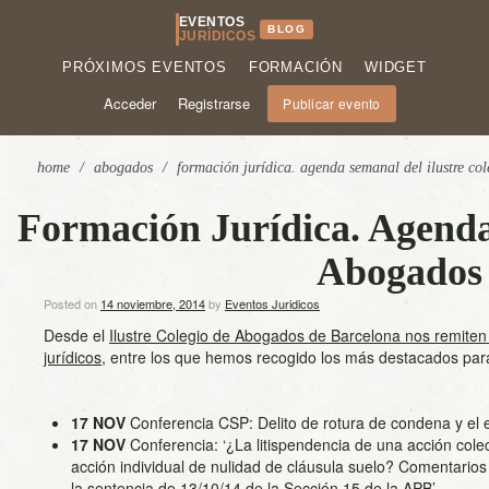
EVENTOS
BLOG
JURÍDICOS
PRÓXIMOS EVENTOS
FORMACIÓN
WIDGET
Acceder
Registrarse
Publicar evento
home
/
abogados
/
formación jurídica. agenda semanal del ilustre co
Formación Jurídica. Agenda 
Abogados 
Posted on
14 noviembre, 2014
by
Eventos Juridicos
Desde el
Ilustre Colegio de Abogados de Barcelona nos remiten
jurídicos
, entre los que hemos recogido los más destacados par
17
NOV
Conferencia CSP: Delito de rotura de condena y el
17
NOV
Conferencia: ‘¿La litispendencia de una acción colec
acción individual de nulidad de cláusula suelo? Comentarios 
la sentencia de 13/10/14 de la Sección 15 de la APB’