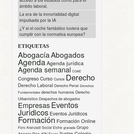
ámbito laboral.
La era de la inmortalidad digital
impulsada por la IA
¿Y si el coche fantástico tuviera que
cumplir con la normativa europea?
ETIQUETAS
Abogacía
Abogados
Agenda
Agenda jurídica
Agenda semanal
CGAE
Derecho
Congreso
Curso
Cursos
Derecho Laboral
Derecho Penal
Derechos
derechos humanos
Derecho
Fundamentales
Urbanístico
Despachos de abogados
Eventos
Empresas
Juridicos
Eventos Jurídicos
Formación
Formación Online
Grupo
Foro Aranzadi Social Elche
granada
Ilustre Colegio
Asesor Ros
iKN Spain