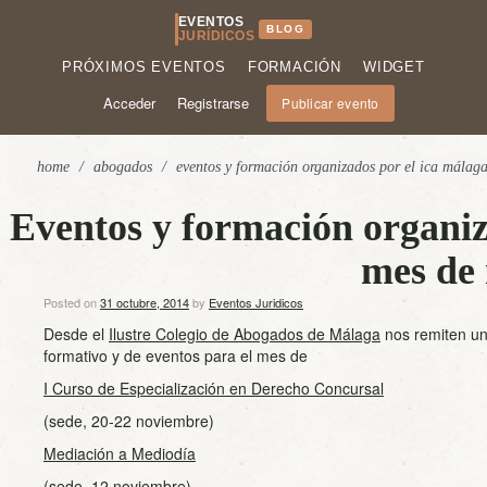
EVENTOS
BLOG
JURÍDICOS
PRÓXIMOS EVENTOS
FORMACIÓN
WIDGET
Acceder
Registrarse
Publicar evento
home
/
abogados
/
eventos y formación organizados por el ica málag
Eventos y formación organiz
mes de
Posted on
31 octubre, 2014
by
Eventos Juridicos
Desde el
Ilustre Colegio de Abogados de Málaga
nos remiten un
formativo y de eventos para el mes de
I Curso de Especialización en Derecho Concursal
(sede, 20-22 noviembre)
Mediación a Mediodía
(sede, 12 noviembre)