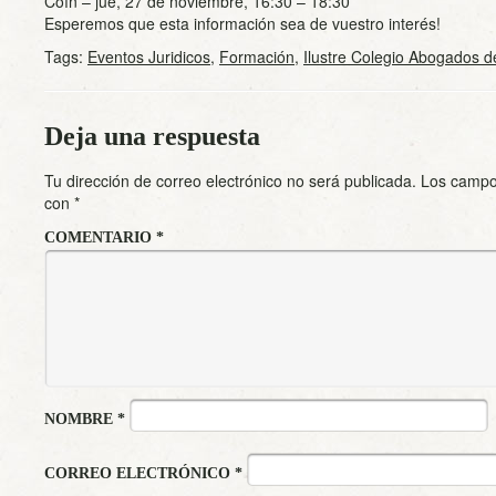
Coín – jue, 27 de noviembre, 16:30 – 18:30
Esperemos que esta información sea de vuestro interés!
Tags:
Eventos Juridicos
,
Formación
,
Ilustre Colegio Abogados 
Deja una respuesta
Tu dirección de correo electrónico no será publicada.
Los campo
con
*
COMENTARIO
*
NOMBRE
*
CORREO ELECTRÓNICO
*