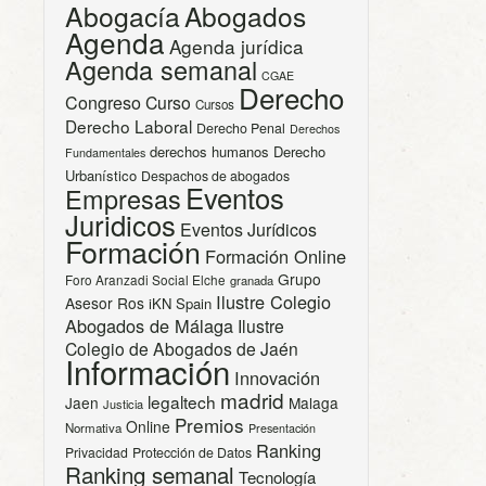
Abogacía
Abogados
Agenda
Agenda jurídica
Agenda semanal
CGAE
Derecho
Congreso
Curso
Cursos
Derecho Laboral
Derecho Penal
Derechos
derechos humanos
Derecho
Fundamentales
Urbanístico
Despachos de abogados
Eventos
Empresas
Juridicos
Eventos Jurídicos
Formación
Formación Online
Grupo
Foro Aranzadi Social Elche
granada
Ilustre Colegio
Asesor Ros
iKN Spain
Abogados de Málaga
Ilustre
Colegio de Abogados de Jaén
Información
Innovación
madrid
legaltech
Jaen
Malaga
Justicia
Premios
Online
Normativa
Presentación
Ranking
Privacidad
Protección de Datos
Ranking semanal
Tecnología