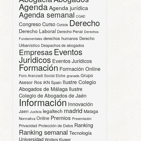
Agenda
Agenda jurídica
Agenda semanal
CGAE
Derecho
Congreso
Curso
Cursos
Derecho Laboral
Derecho Penal
Derechos
derechos humanos
Derecho
Fundamentales
Urbanístico
Despachos de abogados
Eventos
Empresas
Juridicos
Eventos Jurídicos
Formación
Formación Online
Grupo
Foro Aranzadi Social Elche
granada
Ilustre Colegio
Asesor Ros
iKN Spain
Abogados de Málaga
Ilustre
Colegio de Abogados de Jaén
Información
Innovación
madrid
legaltech
Jaen
Malaga
Justicia
Premios
Online
Normativa
Presentación
Ranking
Privacidad
Protección de Datos
Ranking semanal
Tecnología
Universidad
Wolters Kluwer