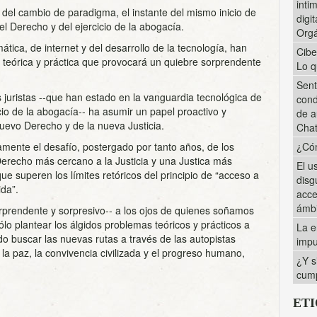
inti
a del cambio de paradigma, el instante del mismo inicio de
digi
el Derecho y del ejercicio de la abogacía.
Orgá
tica, de internet y del desarrollo de la tecnología, han
Cibe
teórica y práctica que provocará un quiebre sorprendente
Lo q
Sent
os juristas -­‐que han estado en la vanguardia tecnológica de
cond
icio de la abogacía-­‐ ha asumir un papel proactivo y
de a
uevo Derecho y de la nueva Justicia.
Cha
mente el desafío, postergado por tanto años, de los
¿Cóm
Derecho más cercano a la Justicia y una Justica más
El u
ue superen los límites retóricos del principio de “acceso a
disg
ida”.
acce
ámbi
rprendente y sorpresivo-­‐ a los ojos de quienes soñamos
o plantear los álgidos problemas teóricos y prácticos a
La e
 todo buscar las nuevas rutas a través de las autopistas
impu
 la paz, la convivencia civilizada y el progreso humano,
¿Y s
cump
ET