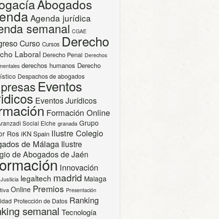
ogacía
Abogados
enda
Agenda jurídica
enda semanal
CGAE
Derecho
greso
Curso
Cursos
cho Laboral
Derecho Penal
Derechos
derechos humanos
Derecho
mentales
ístico
Despachos de abogados
Eventos
presas
idicos
Eventos Jurídicos
rmación
Formación Online
Grupo
Aranzadi Social Elche
granada
Ilustre Colegio
or Ros
iKN Spain
gados de Málaga
Ilustre
gio de Abogados de Jaén
formación
Innovación
madrid
legaltech
Malaga
Justicia
Premios
Online
tiva
Presentación
Ranking
cidad
Protección de Datos
king semanal
Tecnología