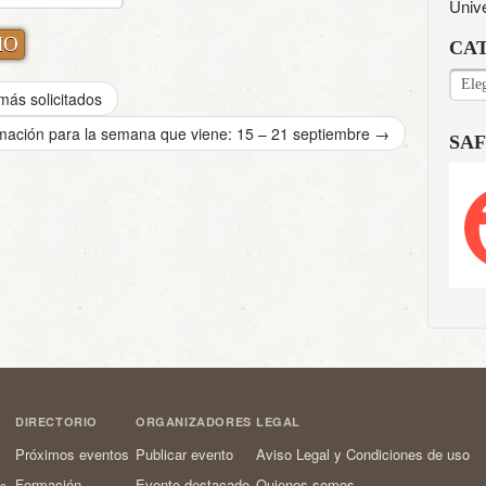
Univ
CA
CAT
ás solicitados
mación para la semana que viene: 15 – 21 septiembre
→
SAF
DIRECTORIO
ORGANIZADORES
LEGAL
Próximos eventos
Publicar evento
Aviso Legal y Condiciones de uso
Formación
Evento destacado
Quienes somos
os