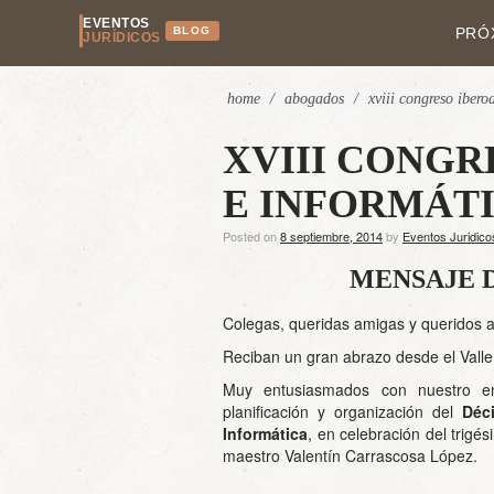
EVENTOS
BLOG
PRÓ
JURÍDICOS
home
/
abogados
/
xviii congreso iber
XVIII CONG
E INFORMÁT
Posted on
8 septiembre, 2014
by
Eventos Juridico
MENSAJE 
Colegas, queridas amigas y queridos 
Reciban un gran abrazo desde el Valle
Muy entusiasmados con nuestro en
planificación y organización del
Déc
Informática
, en celebración del trig
maestro Valentín Carrascosa López.