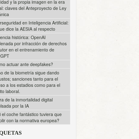
midad y la propia imagen en la era
tal: claves del Anteproyecto de Ley
nica
rseguridad en Inteligencia Artificial:
ue dice la AESIA al respecto
encia histórica: OpenAI
enada por infracción de derechos
utor en el entrenamiento de
tGPT
o actuar ante deepfakes?
so de la biometría sigue dando
ustos; sanciones tanto para el
so a los estadios como para el
to laboral.
ra de la inmortalidad digital
lsada por la IA
i el coche fantástico tuviera que
lir con la normativa europea?
IQUETAS