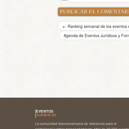
←
Ranking semanal de los eventos m
Agenda de Eventos Jurídicos y For
EVENTOS
JURÍDICOS
La comunidad iberoamericana de referencia para el
profesional jurídico hispanohablante. Más de 30.000 event