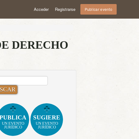
Acceder
Registrarse
Publicar evento
DE DERECHO
CAR:
PUBLICA
SUGIERE
UN EVENTO
UN EVENTO
JURÍDICO
JURÍDICO