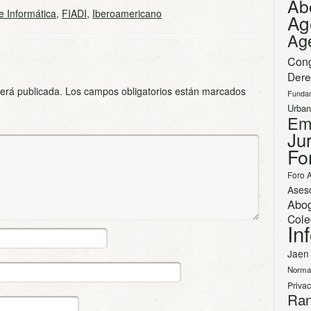
Ab
e Informática
,
FIADI
,
Iberoamericano
Ag
Ag
Con
Dere
será publicada.
Los campos obligatorios están marcados
Funda
Urban
Em
Jur
Fo
Foro 
Ases
Abo
Cole
In
Jaen
Norma
Priva
Ran