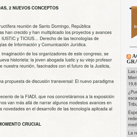
DAS, 2 NUEVOS CONCEPTOS
ructífera reunión de Santo Domingo, República
as han crecido y han multiplicado los proyectos y avances
de IUSTIC y TICIUS… Derecho de las tecnologías de
ías de Información y Comunicación Jurídica.
 imaginación de los organizadores de este congreso, se
A
a historieta: la joven abogada Iustic y su viejo profesor
GRA
 nuestra reunión, fascinados con el futuro de la Justicia,
Las 
Memo
na propuesta de discusión transversal: El nuevo paradigma
19,8
¿Pue
o decenio de la FIADI, que nos concretáramos a la exposición
esca
 nos van más allá de narrar algunos modestos avances en
Trib
 novedades en el desarrollo de las tecnología aplicada al
Expe
rede
MOMENTO CRUCIAL
med
La r