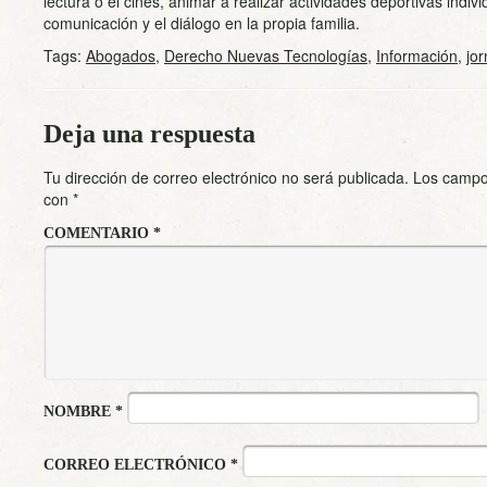
lectura o el cines, animar a realizar actividades deportivas indiv
comunicación y el diálogo en la propia familia.
Tags:
Abogados
,
Derecho Nuevas Tecnologías
,
Información
,
jo
Deja una respuesta
Tu dirección de correo electrónico no será publicada.
Los campo
con
*
COMENTARIO
*
NOMBRE
*
CORREO ELECTRÓNICO
*