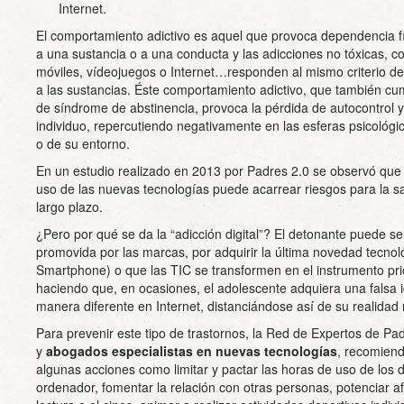
Internet.
El comportamiento adictivo es aquel que provoca dependencia fí
a una sustancia o a una conducta y las adicciones no tóxicas, c
móviles, vídeojuegos o Internet…responden al mismo criterio d
a las sustancias. Éste comportamiento adictivo, que también cump
de síndrome de abstinencia, provoca la pérdida de autocontrol y d
individuo, repercutiendo negativamente en las esferas psicológica
o de su entorno.
En un estudio realizado en 2013 por Padres 2.0 se observó que
uso de las nuevas tecnologías puede acarrear riesgos para la sal
largo plazo.
¿Pero por qué se da la “adicción digital”? El detonante puede se
promovida por las marcas, por adquirir la última novedad tecnoló
Smartphone) o que las TIC se transformen en el instrumento prior
haciendo que, en ocasiones, el adolescente adquiera una falsa i
manera diferente en Internet, distanciándose así de su realidad
Para prevenir este tipo de trastornos, la Red de Expertos de Pa
y
abogados
especialistas en nuevas tecnologías
, recomien
algunas acciones como limitar y pactar las horas de uso de los d
ordenador, fomentar la relación con otras personas, potenciar af