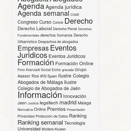
Agenda
Agenda jurídica
Agenda semanal
CGAE
Derecho
Congreso
Curso
Cursos
Derecho Laboral
Derecho Penal
Derechos
derechos humanos
Derecho
Fundamentales
Urbanístico
Despachos de abogados
Eventos
Empresas
Juridicos
Eventos Jurídicos
Formación
Formación Online
Grupo
Foro Aranzadi Social Elche
granada
Ilustre Colegio
Asesor Ros
iKN Spain
Abogados de Málaga
Ilustre
Colegio de Abogados de Jaén
Información
Innovación
madrid
legaltech
Jaen
Malaga
Justicia
Premios
Online
Normativa
Presentación
Ranking
Privacidad
Protección de Datos
Ranking semanal
Tecnología
Universidad
Wolters Kluwer