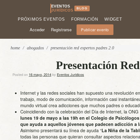
EVENTOS
BLOG
JURÍDICOS
PRÓXIMOS EVENTOS
FORMACIÓN
WIDGET
Acceder
Registrarse
Publicar evento
home
/
abogados
/
presentación red expertos padres 2.0
Presentación Red
Posted on
16 mayo, 2014
by
Eventos Juridicos
Internet y las redes sociales han supuesto una revolución e
trabajo, modo de comunicación, información casi instantán
mundo virtual crea adicciones que muchos padres o educado
Coincidiendo con la celebración del Día de Internet, la ONG
lunes 19 de mayo a las 19h en el Colegio de Psicólogo
que ayuda a aquellos jóvenes que padecen adicción a 
Asimismo presentará su línea de ayuda “
La Niña de la Tabl
todas las personas que quieran consultar aspectos relacion