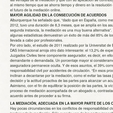
al mismo tiempo que se ahorra tiempo y dinero en la resolución 
el futuro de la mediación online.
MAYOR AGILIDAD EN LA CONSECUCIÓN DE ACUERDOS
Alburquerque ha señalado que, “dado que en España, como medi
2012, tuvo una duración de 8,3 meses, que se amplía en los as
segunda instancia, la mediación es una muy buena alternativa”
algunas estadísticas demuestran un éxito de más del 85% de lo
llevada a cabo por profesionales.
Por otro lado, el estudio de 2011 realizado por la Universitat d
DAS Internacional arroja otro dato interesante: el 13,2% de expe
Juzgados Civiles tiene componente asegurador, es decir, en ell
demandante o demandada. Un porcentaje mayor si consideramos
aseguradora permanece oculta. Y de esos asuntos, el 39% corr
responsabilidad civil por accidentes de circulación. “En esos pr
inclinan a decantarse por la mediación, como el evitar las tasas jud
decisión y la actitud proactiva de las partes para alcanzar un ac
Asimismo, con el fin de equilibrar la posición de las partes, la v
proceso de mediación acompañada de un abogado o, contrastar 
acuerdo antes de proceder a su firma.
LA MEDIACIÓN, ADECUADA EN LA MAYOR PARTE DE LOS 
Hay pocas circunstancias en los conflictos de responsabilidad c