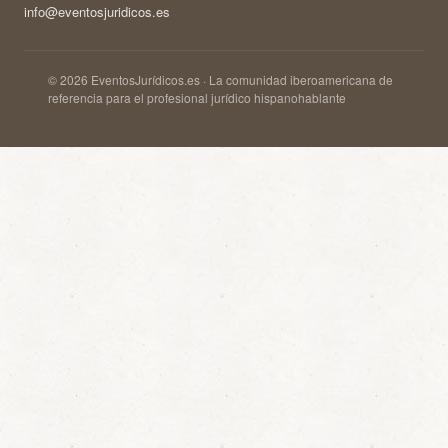
info@eventosjuridicos.es
© 2026 EventosJurídicos.es · La comunidad iberoamericana de
referencia para el profesional jurídico hispanohablante