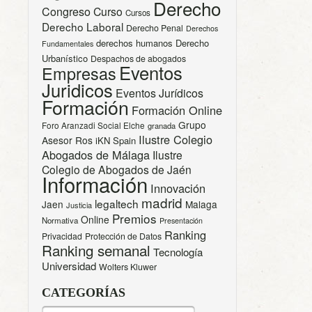
Derecho
Congreso
Curso
Cursos
Derecho Laboral
Derecho Penal
Derechos
derechos humanos
Derecho
Fundamentales
Urbanístico
Despachos de abogados
Eventos
Empresas
Juridicos
Eventos Jurídicos
Formación
Formación Online
Grupo
Foro Aranzadi Social Elche
granada
Ilustre Colegio
Asesor Ros
iKN Spain
Abogados de Málaga
Ilustre
Colegio de Abogados de Jaén
Información
Innovación
madrid
legaltech
Jaen
Malaga
Justicia
Premios
Online
Normativa
Presentación
Ranking
Privacidad
Protección de Datos
Ranking semanal
Tecnología
Universidad
Wolters Kluwer
CATEGORÍAS
CATEGORÍAS