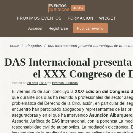
EVENTOS
BLOG
JURÍDICOS
PRÓXIMOS EVENTOS
FORMACIÓN
WIDGET
Acceder
Registrarse
Publicar evento
home
/
abogados
/
das internacional presenta las ventajas de la medi
DAS Internacional presenta 
el XXX Congreso de D
Posted on
28 abril, 2014
by
Eventos Juridicos
El viernes 25 de abril concluyó la
XXXª Edición del Congreso d
que durante dos días ha reunido a profesionales del sector ase
problemática del Derecho de la Circulación, en particular del se
encuentro han participado abogados y representantes de las pr
aseguradoras y en el que ha intervenido
Asunción Alburquer
Asesoría Jurídica de DAS Internacional, con la ponencia La med
responsabilidad civil de automóviles. La mediación electrónica
las ventajas de la mediación y que con su aplicación se contribuye