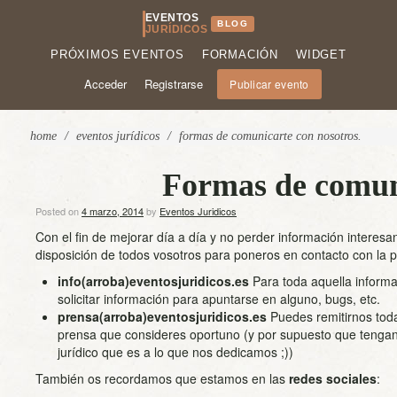
EVENTOS
BLOG
JURÍDICOS
PRÓXIMOS EVENTOS
FORMACIÓN
WIDGET
Acceder
Registrarse
Publicar evento
home
/
eventos jurídicos
/
formas de comunicarte con nosotros.
Formas de comuni
Posted on
4 marzo, 2014
by
Eventos Juridicos
Con el fin de mejorar día a día y no perder información interes
disposición de todos vosotros para poneros en contacto con la 
info(arroba)eventosjuridicos.es
Para toda aquella informac
solicitar información para apuntarse en alguno, bugs, etc.
prensa(arroba)eventosjuridicos.es
Puedes remitirnos toda
prensa que consideres oportuno (y por supuesto que tengan
jurídico que es a lo que nos dedicamos ;))
También os recordamos que estamos en las
redes sociales
: