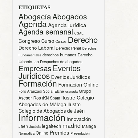
ETIQUETAS
Abogacía
Abogados
Agenda
Agenda jurídica
Agenda semanal
CGAE
Derecho
Congreso
Curso
Cursos
Derecho Laboral
Derecho Penal
Derechos
derechos humanos
Derecho
Fundamentales
Urbanístico
Despachos de abogados
Eventos
Empresas
Juridicos
Eventos Jurídicos
Formación
Formación Online
Grupo
Foro Aranzadi Social Elche
granada
Ilustre Colegio
Asesor Ros
iKN Spain
Abogados de Málaga
Ilustre
Colegio de Abogados de Jaén
Información
Innovación
madrid
legaltech
Jaen
Malaga
Justicia
Premios
Online
Normativa
Presentación