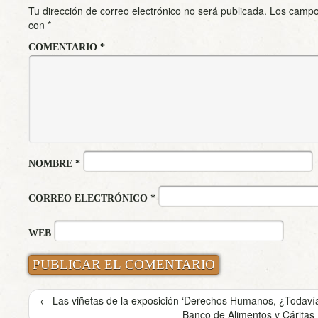
Tu dirección de correo electrónico no será publicada.
Los campo
con
*
COMENTARIO
*
NOMBRE
*
CORREO ELECTRÓNICO
*
WEB
←
Las viñetas de la exposición ‘Derechos Humanos, ¿Todavía
Banco de Alimentos y Cáritas