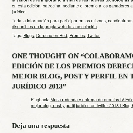
en esta edición, patrocina mediante el premio a los ganadores a l
jurídico.
Toda la información para participar en los mismos, candidaturas
disponibles en la propia web de la asociación
.
Tags:
Blogs
,
Derecho en Red
,
Premios
,
Twitter
ONE THOUGHT ON “
COLABORAMO
EDICIÓN DE LOS PREMIOS DEREC
MEJOR BLOG, POST Y PERFIL EN
JURÍDICO 2013
”
Pingback:
Mesa redonda y entrega de premios IV Edi
mejor blog, post y perfil jurídico en twitter 2013 | Blo
Deja una respuesta