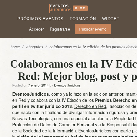
EVENTOS
BLOG
JURÍDICOS
PRÓXIMOS EVENTOS
FORMACIÓN
WIDGET
Acceder
Registrarse
Publicar evento
home
/
abogados
/
colaboramos en la iv edición de los premios derecho
Colaboramos en la IV Edic
Red: Mejor blog, post y pe
Posted on
7 enero, 2014
by
Eventos Juridicos
EventosJurídicos
, como ya lo hizo en la edición anterior, man
en Red y colabora con la IV Edición de los
Premios Derecho en 
perfil en twitter jurídico 2013
.
Derecho en Red,
asociación de 
que nació con la finalidad de divulgar información rigurosa y pr
Nuevas Tecnologías, con una especial atención a la Propiedad Int
Protección de Datos de Carácter Personal y a la Responsabilida
de la Sociedad de la Información. EventosJurídicos comparte pl
la
visión de la importancia vital de las nuevas tecnologías 