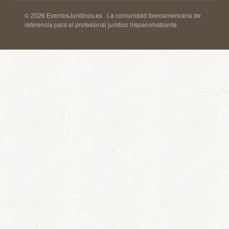
© 2026 EventosJurídicos.es · La comunidad iberoamericana de
referencia para el profesional jurídico hispanohablante