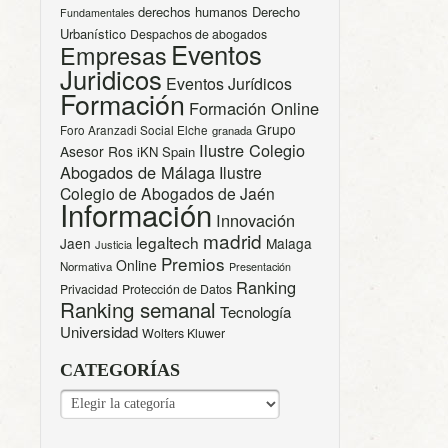
derechos humanos
Derecho
Fundamentales
Urbanístico
Despachos de abogados
Eventos
Empresas
Juridicos
Eventos Jurídicos
Formación
Formación Online
Grupo
Foro Aranzadi Social Elche
granada
Ilustre Colegio
Asesor Ros
iKN Spain
Abogados de Málaga
Ilustre
Colegio de Abogados de Jaén
Información
Innovación
madrid
legaltech
Jaen
Malaga
Justicia
Premios
Online
Normativa
Presentación
Ranking
Privacidad
Protección de Datos
Ranking semanal
Tecnología
Universidad
Wolters Kluwer
CATEGORÍAS
CATEGORÍAS