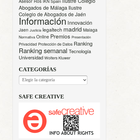
Ilustre Colegio
Asesor Ros
iKN Spain
Abogados de Málaga
Ilustre
Colegio de Abogados de Jaén
Información
Innovación
madrid
legaltech
Jaen
Malaga
Justicia
Premios
Online
Normativa
Presentación
Ranking
Privacidad
Protección de Datos
Ranking semanal
Tecnología
Universidad
Wolters Kluwer
CATEGORÍAS
CATEGORÍAS
SAFE CREATIVE