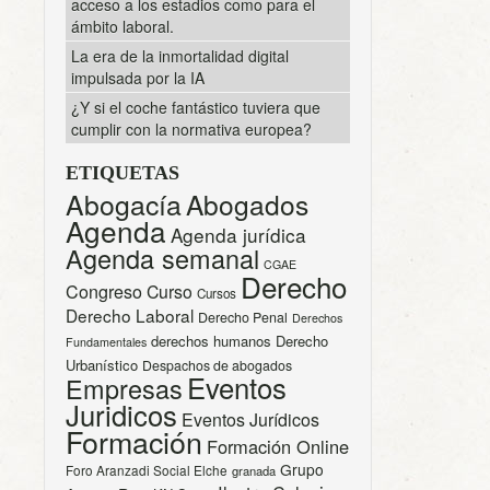
acceso a los estadios como para el
ámbito laboral.
La era de la inmortalidad digital
impulsada por la IA
¿Y si el coche fantástico tuviera que
cumplir con la normativa europea?
ETIQUETAS
Abogacía
Abogados
Agenda
Agenda jurídica
Agenda semanal
CGAE
Derecho
Congreso
Curso
Cursos
Derecho Laboral
Derecho Penal
Derechos
derechos humanos
Derecho
Fundamentales
Urbanístico
Despachos de abogados
Eventos
Empresas
Juridicos
Eventos Jurídicos
Formación
Formación Online
Grupo
Foro Aranzadi Social Elche
granada