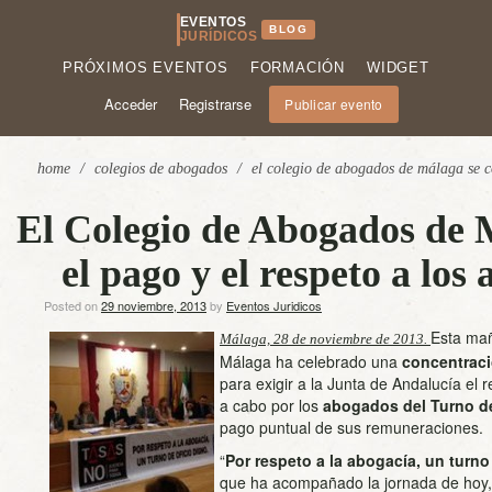
EVENTOS
BLOG
JURÍDICOS
PRÓXIMOS EVENTOS
FORMACIÓN
WIDGET
Acceder
Registrarse
Publicar evento
home
/
colegios de abogados
/
el colegio de abogados de málaga se co
El Colegio de Abogados de M
el pago y el respeto a los
Posted on
29 noviembre, 2013
by
Eventos Juridicos
Esta mañ
Málaga, 28 de noviembre de 2013.
Málaga ha celebrado una
concentraci
para exigir a la Junta de Andalucía el 
a cabo por los
abogados del Turno de
pago puntual de sus remuneraciones.
“
Por respeto a la abogacía, un turno
que ha acompañado la jornada de hoy,