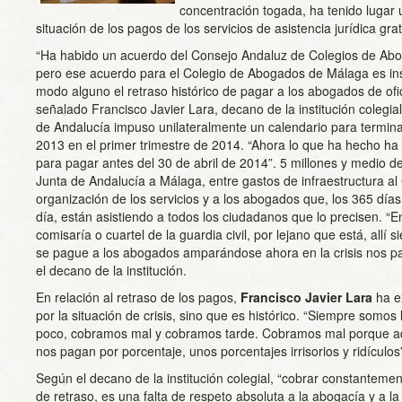
concentración togada, ha tenido lugar 
situación de los pagos de los servicios de asistencia jurídica grat
“Ha habido un acuerdo del Consejo Andaluz de Colegios de Abo
pero ese acuerdo para el Colegio de Abogados de Málaga es insu
modo alguno el retraso histórico de pagar a los abogados de ofi
señalado Francisco Javier Lara, decano de la institución colegia
de Andalucía impuso unilateralmente un calendario para termina
2013 en el primer trimestre de 2014. “Ahora lo que ha hecho ha 
para pagar antes del 30 de abril de 2014”. 5 millones y medio de
Junta de Andalucía a Málaga, entre gastos de infraestructura a
organización de los servicios y a los abogados que, los 365 días
día, están asistiendo a todos los ciudadanos que lo precisen. “E
comisaría o cuartel de la guardia civil, por lejano que está, all
se pague a los abogados amparándose ahora en la crisis nos p
el decano de la institución.
En relación al retraso de los pagos,
Francisco Javier Lara
ha e
por la situación de crisis, sino que es histórico. “Siempre somos
poco, cobramos mal y cobramos tarde. Cobramos mal porque ad
nos pagan por porcentaje, unos porcentajes irrisorios y ridículos
Según el decano de la institución colegial, “cobrar constanteme
de retraso, es una falta de respeto absoluta a la abogacía y a l