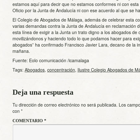
estamos aquí para decir que no estamos conformes ni con esta 
Oficio por la Junta de Andalucía ni con ese acuerdo al que se h
El Colegio de Abogados de Málaga, además de celebrar esta co
varias demandas contra la Junta de Andalucía en reclamación 
esta línea de exigir a la Junta un trato digno a los abogados de 
movilizándonos y haciendo todo lo que podamos hacer para exigi
abogados” ha confirmado Francisco Javier Lara, decano de la ins
mañana.
Fuente: Eolo comunicación /icamalaga
Tags:
Abogados
,
concentración
,
Ilustre Colegio Abogados de M
Deja una respuesta
Tu dirección de correo electrónico no será publicada.
Los campo
con
*
COMENTARIO
*