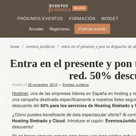
EVENTOS
BLOG
JURÍDICOS
PRÓXIMOS EVENTOS
FORMACIÓN
WIDGET
Acceder
Registrarse
Publicar evento
home
/
eventos jurídicos
/
entra en el presente y pon tu despacho de 
Entra en el presente y pon
red. 50% desc
Posted on
25 noviembre, 2013
by
Eventos Juridicos
Hostinet
, una de las empresas líderes en España en hosting y r
una campaña destinada específicamente a nuestros fieles segui
descuento del
50% para los servicios de Hosting Ilimitado y
¿Cómo puedes beneficiarte de ésta espectacular oferta? Al contr
Hosting Ilimitado y Cloud
, introduce el cupón:
EventosJuridi
descuento!
Ya no tienes ninguna excusa para tener una gran página web y p