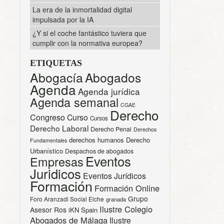
La era de la inmortalidad digital
impulsada por la IA
¿Y si el coche fantástico tuviera que
cumplir con la normativa europea?
ETIQUETAS
Abogacía
Abogados
Agenda
Agenda jurídica
Agenda semanal
CGAE
Derecho
Congreso
Curso
Cursos
Derecho Laboral
Derecho Penal
Derechos
derechos humanos
Derecho
Fundamentales
Urbanístico
Despachos de abogados
Eventos
Empresas
Juridicos
Eventos Jurídicos
Formación
Formación Online
Grupo
Foro Aranzadi Social Elche
granada
Ilustre Colegio
Asesor Ros
iKN Spain
Abogados de Málaga
Ilustre