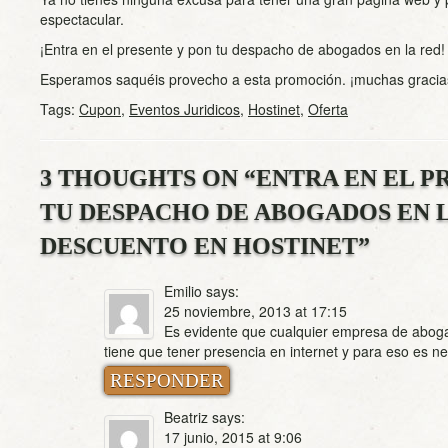
espectacular.
¡Entra en el presente y pon tu despacho de abogados en la red!
Esperamos saquéis provecho a esta promoción. ¡muchas gracias
Tags:
Cupon
,
Eventos Juridicos
,
Hostinet
,
Oferta
3 THOUGHTS ON “
ENTRA EN EL P
TU DESPACHO DE ABOGADOS EN L
DESCUENTO EN HOSTINET
”
Emilio
says:
25 noviembre, 2013 at 17:15
Es evidente que cualquier empresa de aboga
tiene que tener presencia en internet y para eso es n
RESPONDER
Beatriz
says:
17 junio, 2015 at 9:06