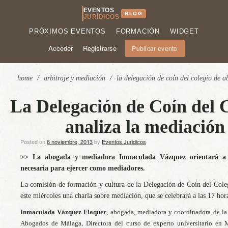
EVENTOS
BLOG
JURÍDICOS
PRÓXIMOS EVENTOS
FORMACIÓN
WIDGET
Acceder
Registrarse
Publicar evento
home
/
arbitraje y mediación
/
la delegación de coín del colegio de 
La Delegación de Coín del 
analiza la mediación
Posted on
6 noviembre, 2013
by
Eventos Juridicos
>> La abogada y mediadora Inmaculada Vázquez orientará a lo
necesaria para ejercer como mediadores.
La comisión de formación y cultura de la Delegación de Coín del Col
este miércoles una charla sobre mediación, que se celebrará a las 17 hora
Inmaculada Vázquez Flaquer
, abogada, mediadora y coordinadora de l
Abogados de Málaga, Directora del curso de experto universitario en M