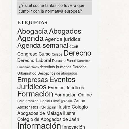
¿Y si el coche fantástico tuviera que
cumplir con la normativa europea?
ETIQUETAS
Abogacía
Abogados
Agenda
Agenda jurídica
Agenda semanal
CGAE
Derecho
Congreso
Curso
Cursos
Derecho Laboral
Derecho Penal
Derechos
derechos humanos
Derecho
Fundamentales
Urbanístico
Despachos de abogados
Eventos
Empresas
Juridicos
Eventos Jurídicos
Formación
Formación Online
Grupo
Foro Aranzadi Social Elche
granada
Ilustre Colegio
Asesor Ros
iKN Spain
Abogados de Málaga
Ilustre
Colegio de Abogados de Jaén
Información
Innovación