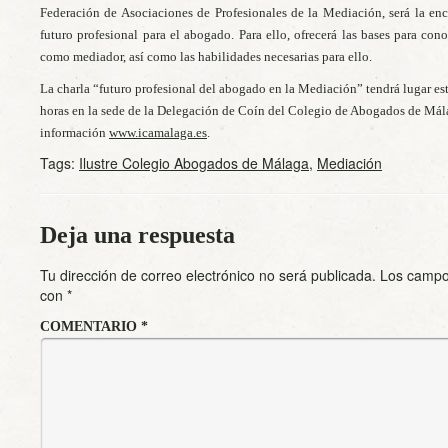
Federación de Asociaciones de Profesionales de la Mediación, será la e
futuro profesional para el abogado. Para ello, ofrecerá las bases para cono
como mediador, así como las habilidades necesarias para ello.
La charla “futuro profesional del abogado en la Mediación” tendrá lugar es
horas en la sede de la Delegación de Coín del Colegio de Abogados de Mála
información
www.icamalaga.es
.
Tags:
Ilustre Colegio Abogados de Málaga
,
Mediación
Deja una respuesta
Tu dirección de correo electrónico no será publicada.
Los campo
con
*
COMENTARIO
*