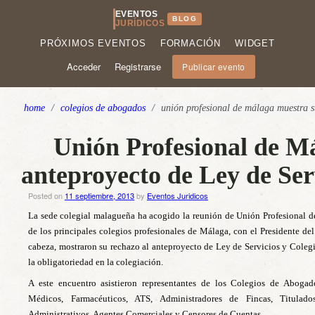
EVENTOS
BLOG
JURÍDICOS
PRÓXIMOS EVENTOS
FORMACIÓN
WIDGET
Acceder
Registrarse
Publicar evento
home
/
colegios de abogados
/
unión profesional de málaga muestra su
Unión Profesional de Má
anteproyecto de Ley de Serv
Posted on
11 septiembre, 2013
by
Eventos Juridicos
La sede colegial malagueña ha acogido la reunión de Unión Profesional d
de los principales colegios profesionales de Málaga, con el Presidente de
cabeza, mostraron su rechazo al anteproyecto de Ley de Servicios y Colegi
la obligatoriedad en la colegiación.
A este encuentro asistieron representantes de los Colegios de Abogado
Médicos, Farmacéuticos, ATS, Administradores de Fincas, Titulados
Administrativos, Agentes Comerciales y Censores de Cuentas.