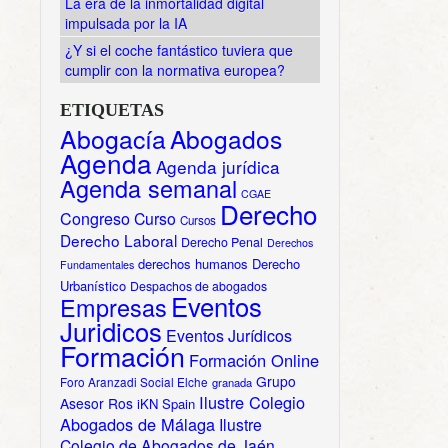
La era de la inmortalidad digital
impulsada por la IA
¿Y si el coche fantástico tuviera que
cumplir con la normativa europea?
ETIQUETAS
Abogacía
Abogados
Agenda
Agenda jurídica
Agenda semanal
CGAE
Derecho
Congreso
Curso
Cursos
Derecho Laboral
Derecho Penal
Derechos
derechos humanos
Derecho
Fundamentales
Urbanístico
Despachos de abogados
Eventos
Empresas
Juridicos
Eventos Jurídicos
Formación
Formación Online
Grupo
Foro Aranzadi Social Elche
granada
Ilustre Colegio
Asesor Ros
iKN Spain
Abogados de Málaga
Ilustre
Colegio de Abogados de Jaén