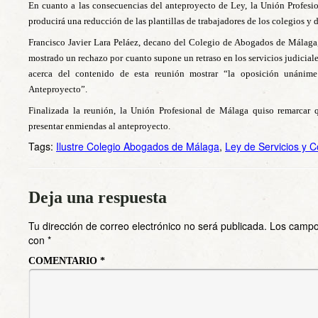
En cuanto a las consecuencias del anteproyecto de Ley, la Unión Profesi
producirá una reducción de las plantillas de trabajadores de los colegios y 
Francisco Javier Lara Peláez, decano del Colegio de Abogados de Málaga,
mostrado un rechazo por cuanto supone un retraso en los servicios judicia
acerca del contenido de esta reunión mostrar “la oposición unánime
Anteproyecto”.
Finalizada la reunión, la Unión Profesional de Málaga quiso remarcar 
presentar enmiendas al anteproyecto.
Tags:
Ilustre Colegio Abogados de Málaga
,
Ley de Servicios y C
Deja una respuesta
Tu dirección de correo electrónico no será publicada.
Los campo
con
*
COMENTARIO
*