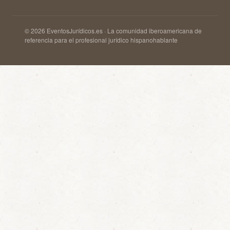
© 2026 EventosJurídicos.es · La comunidad iberoamericana de
referencia para el profesional jurídico hispanohablante