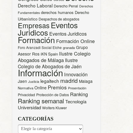
Derecho Laboral
Derecho Penal
Derechos
derechos humanos
Derecho
Fundamentales
Urbanístico
Despachos de abogados
Eventos
Empresas
Juridicos
Eventos Jurídicos
Formación
Formación Online
Grupo
Foro Aranzadi Social Elche
granada
Ilustre Colegio
Asesor Ros
iKN Spain
Abogados de Málaga
Ilustre
Colegio de Abogados de Jaén
Información
Innovación
madrid
legaltech
Jaen
Malaga
Justicia
Premios
Online
Normativa
Presentación
Ranking
Privacidad
Protección de Datos
Ranking semanal
Tecnología
Universidad
Wolters Kluwer
CATEGORÍAS
CATEGORÍAS