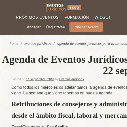
EVENTOS
BLOG
JURÍDICOS
PRÓXIMOS EVENTOS
FORMACIÓN
WIDGET
Acceder
Registrarse
Publicar evento
home
/
eventos jurídicos
/
agenda de eventos jurídicos para la semana
Agenda de Eventos Jurídicos
22 se
Posted on
11 septiembre, 2013
by
Eventos Juridicos
Como todos los miércoles os adelantamos la agenda de eventos
viene. La semana que viene tenemos en nuesta agenda:
Retribuciones de consejeros y administ
desde el ámbito fiscal, laboral y mercant
Fiscal/Tributario
19 Sep
Sevilla