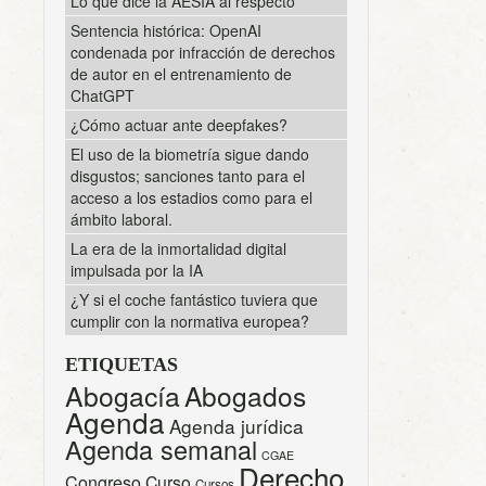
Lo que dice la AESIA al respecto
Sentencia histórica: OpenAI
condenada por infracción de derechos
de autor en el entrenamiento de
ChatGPT
¿Cómo actuar ante deepfakes?
El uso de la biometría sigue dando
disgustos; sanciones tanto para el
acceso a los estadios como para el
ámbito laboral.
La era de la inmortalidad digital
impulsada por la IA
¿Y si el coche fantástico tuviera que
cumplir con la normativa europea?
ETIQUETAS
Abogacía
Abogados
Agenda
Agenda jurídica
Agenda semanal
CGAE
Derecho
Congreso
Curso
Cursos