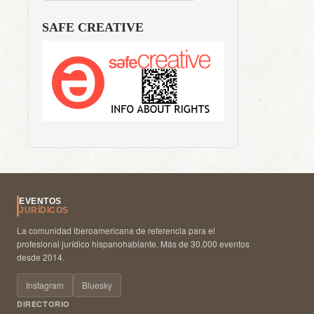
SAFE CREATIVE
EVENTOS
JURÍDICOS
La comunidad iberoamericana de referencia para el
profesional jurídico hispanohablante. Más de 30.000 eventos
desde 2014.
Instagram
Bluesky
DIRECTORIO