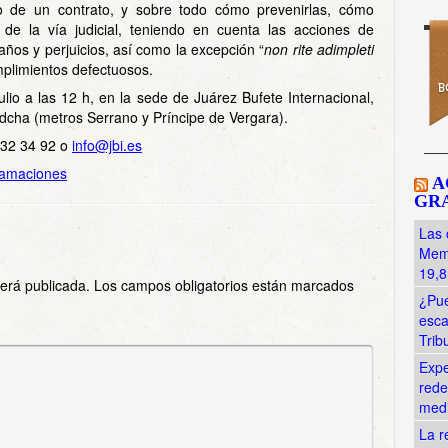
to de un contrato, y sobre todo cómo prevenirlas, cómo
de la vía judicial, teniendo en cuenta las acciones de
ños y perjuicios, así como la excepción “
non rite adimpleti
mplimientos defectuosos.
ulio a las 12 h, en la sede de Juárez Bufete Internacional,
dcha (metros Serrano y Príncipe de Vergara).
 432 34 92 o
info@jbi.es
amaciones
A
GRA
Las 
Memo
19,8
será publicada.
Los campos obligatorios están marcados
¿Pue
esca
Trib
Expe
rede
med
La r