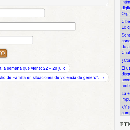
inti
digi
Orgá
Cibe
Lo q
Sent
cond
de a
Cha
¿Cóm
 la semana que viene: 22 – 28 julio
El u
disg
ho de Familia en situaciones de violencia de género”.
→
acce
ámbi
La e
impu
¿Y s
cump
ET