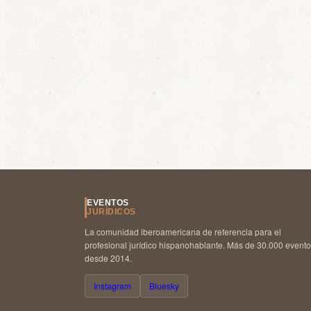
EVENTOS
JURÍDICOS
La comunidad iberoamericana de referencia para el
profesional jurídico hispanohablante. Más de 30.000 event
desde 2014.
Instagram
Bluesky