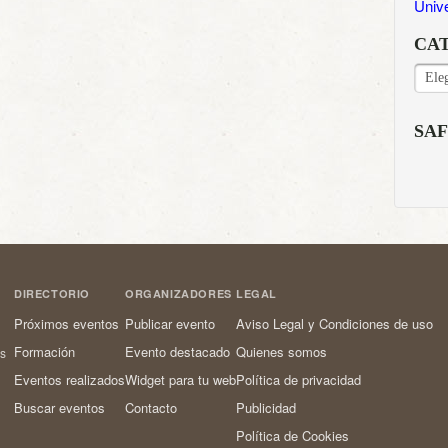
Univ
CA
CAT
SAF
DIRECTORIO
ORGANIZADORES
LEGAL
Próximos eventos
Publicar evento
Aviso Legal y Condiciones de uso
Formación
Evento destacado
Quienes somos
os
Eventos realizados
Widget para tu web
Política de privacidad
Buscar eventos
Contacto
Publicidad
Política de Cookies