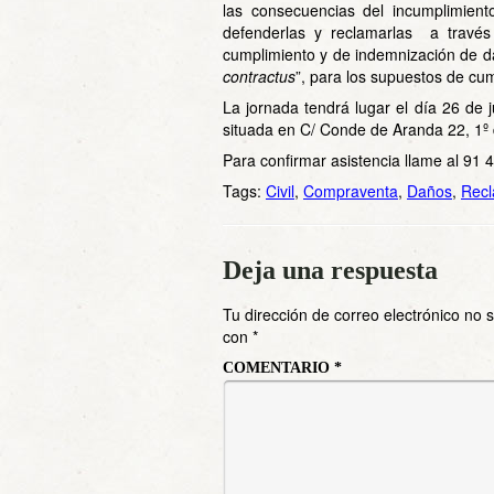
las consecuencias del incumplimien
defenderlas y reclamarlas a través 
cumplimiento y de indemnización de da
contractus
”, para los supuestos de cu
La jornada tendrá lugar el día 26 de j
situada en C/ Conde de Aranda 22, 1º 
Para confirmar asistencia llame al 91
Tags:
Civil
,
Compraventa
,
Daños
,
Recl
Deja una respuesta
Tu dirección de correo electrónico no 
con
*
COMENTARIO
*