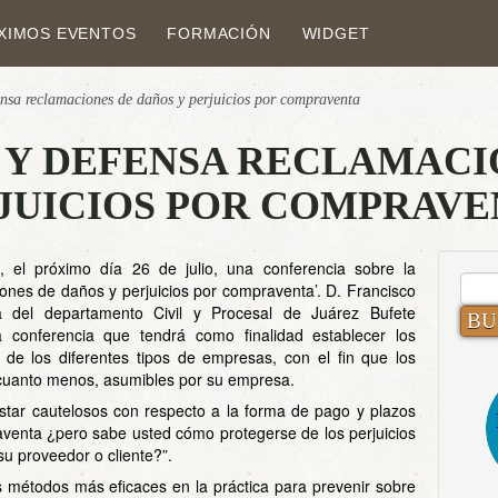
XIMOS EVENTOS
FORMACIÓN
WIDGET
ensa reclamaciones de daños y perjuicios por compraventa
 Y DEFENSA RECLAMACI
JUICIOS POR COMPRAVE
a, el próximo día 26 de julio, una conferencia sobre la
BUS
ones de daños y perjuicios por compraventa’. D. Francisco
a del departamento Civil y Procesal de Juárez Bufete
a conferencia que tendrá como finalidad establecer los
e los diferentes tipos de empresas, con el fin que los
 cuanto menos, asumibles por su empresa.
tar cautelosos con respecto a la forma de pago y plazos
aventa ¿pero sabe usted cómo protegerse de los perjuicios
u proveedor o cliente?”.
os métodos más eficaces en la práctica para prevenir sobre