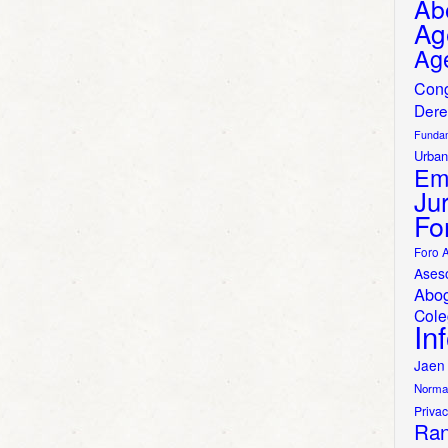
Ab
Ag
Ag
Con
Dere
Funda
Urban
Em
Jur
Fo
Foro 
Ases
Abo
Cole
In
Jaen
Norma
Priva
Ran