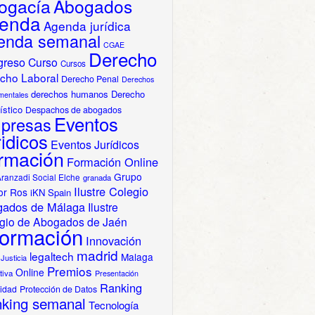
ogacía
Abogados
enda
Agenda jurídica
enda semanal
CGAE
Derecho
greso
Curso
Cursos
cho Laboral
Derecho Penal
Derechos
derechos humanos
Derecho
mentales
ístico
Despachos de abogados
Eventos
presas
idicos
Eventos Jurídicos
rmación
Formación Online
Grupo
Aranzadi Social Elche
granada
Ilustre Colegio
or Ros
iKN Spain
gados de Málaga
Ilustre
gio de Abogados de Jaén
formación
Innovación
madrid
legaltech
Malaga
Justicia
Premios
Online
tiva
Presentación
Ranking
cidad
Protección de Datos
king semanal
Tecnología