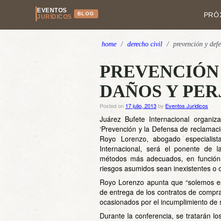
EVENTOS
BLOG
PRÓ
JURÍDICOS
home
/
derecho civil
/
prevención y def
PREVENCIÓN
DAÑOS Y PER
Posted on
17 julio, 2013
by
Eventos Juridicos
Juárez Bufete Internacional organiz
‘Prevención y la Defensa de reclamaci
Royo Lorenzo, abogado especialist
Internacional, será el ponente de l
métodos más adecuados, en función d
riesgos asumidos sean inexistentes o
Royo Lorenzo apunta que “solemos es
de entrega de los contratos de compr
ocasionados por el incumplimiento de s
Durante la conferencia, se tratarán l