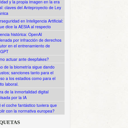
midad y la propia imagen en la era
tal: claves del Anteproyecto de Ley
nica
rseguridad en Inteligencia Artificial:
ue dice la AESIA al respecto
encia histórica: OpenAI
enada por infracción de derechos
utor en el entrenamiento de
tGPT
o actuar ante deepfakes?
so de la biometría sigue dando
ustos; sanciones tanto para el
so a los estadios como para el
to laboral.
ra de la inmortalidad digital
lsada por la IA
i el coche fantástico tuviera que
lir con la normativa europea?
IQUETAS