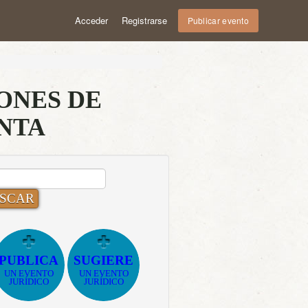
Acceder
Registrarse
Publicar evento
ONES DE
NTA
CAR:
PUBLICA
SUGIERE
UN EVENTO
UN EVENTO
JURÍDICO
JURÍDICO