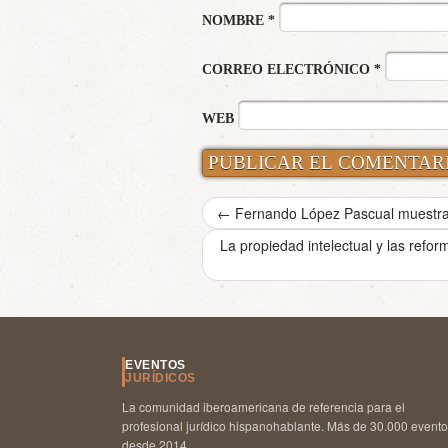
NOMBRE
*
CORREO ELECTRÓNICO
*
WEB
←
Fernando López Pascual muestra 
La propiedad intelectual y las refo
EVENTOS
JURÍDICOS
La comunidad iberoamericana de referencia para el
profesional jurídico hispanohablante. Más de 30.000 event
desde 2014.