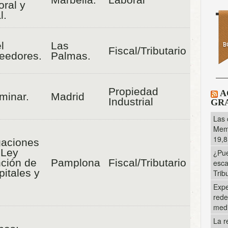
ral y
l.
l
Las
Fiscal/Tributario
eedores.
Palmas.
Propiedad
A
minar.
Madrid
Industrial
GRA
Las 
Memo
19,8
gaciones
 Ley
¿Pue
ción de
Pamplona
Fiscal/Tributario
esca
itales y
Trib
l
Expe
rede
med
e
La r