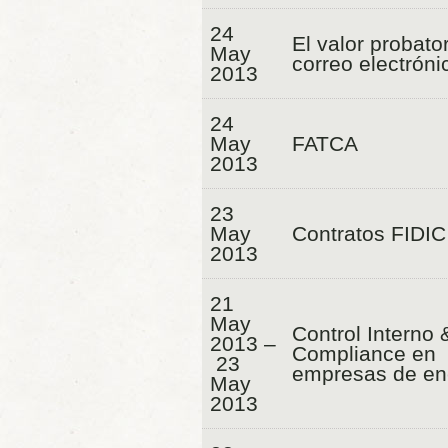
24
El valor probator
May
correo electróni
2013
24
May
FATCA
2013
23
May
Contratos FIDIC
2013
21
May
Control Interno 
2013 –
Compliance en
23
empresas de en
May
2013