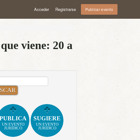
Acceder
Registrarse
Publicar evento
que viene: 20 a
CAR:
PUBLICA
SUGIERE
UN EVENTO
UN EVENTO
JURÍDICO
JURÍDICO