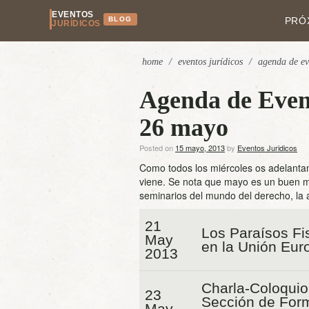
EVENTOS
BLOG
PRÓ
JURÍDICOS
home
/
eventos jurídicos
/
agenda de ev
Agenda de Event
26 mayo
Posted on
15 mayo, 2013
by
Eventos Juridicos
Como todos los miércoles os adelanta
viene. Se nota que mayo es un buen m
seminarios del mundo del derecho, la a
21
Los Paraísos Fi
May
en la Unión Eur
2013
Charla-Coloquio
23
Sección de For
May