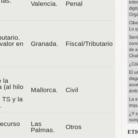
nas:
inti
Valencia.
Penal
digi
Orgá
Cibe
Lo q
utario.
Sent
valor en
Granada.
Fiscal/Tributario
cond
de a
Cha
¿Cóm
El u
disg
 la
acce
 (al hilo
Mallorca.
Civil
ámbi
 TS y la
La e
.
impu
¿Y s
cump
Recurso
Las
Otros
Palmas.
ET