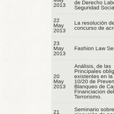
de Derecho Labo
2013
Seguridad Socia
22
La resolución de
May
concurso de acr
2013
23
May
Fashion Law Se
2013
Análisis, de las
Principales obli
20
existentes en la
May
10/20 de Preven
2013
Blanqueo de Cap
Financiacion de
Terrorismo.
Seminario sobr
21