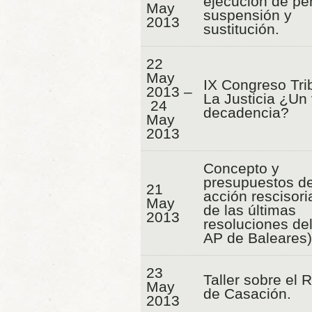
ejecución de pe
May
suspensión y
2013
sustitución.
22
May
IX Congreso Trib
2013 –
La Justicia ¿Un 
24
decadencia?
May
2013
Concepto y
presupuestos de
21
acción rescisoria
May
de las últimas
2013
resoluciones del
AP de Baleares)
23
Taller sobre el 
May
de Casación.
2013