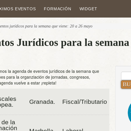
XIMOS EVENTOS
FORMACIÓN
WIDGET
entos jurídicos para la semana que viene: 20 a 26 mayo
os Jurídicos para la semana 
mos la agenda de eventos jurídicos de la semana que
BUS
es para la organziación de jornadas, congresos,
genda vuelve a estar ¡repleta!
scales
Granada.
Fiscal/Tributario
opea.
 de la
mación
Marbella.
Laboral