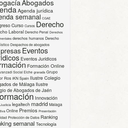
ogacía
Abogados
enda
Agenda jurídica
enda semanal
CGAE
Derecho
greso
Curso
Cursos
cho Laboral
Derecho Penal
Derechos
derechos humanos
Derecho
mentales
ístico
Despachos de abogados
Eventos
presas
idicos
Eventos Jurídicos
rmación
Formación Online
Grupo
Aranzadi Social Elche
granada
Ilustre Colegio
or Ros
iKN Spain
gados de Málaga
Ilustre
gio de Abogados de Jaén
formación
Innovación
madrid
legaltech
Malaga
Justicia
Premios
Online
tiva
Presentación
Ranking
cidad
Protección de Datos
king semanal
Tecnología