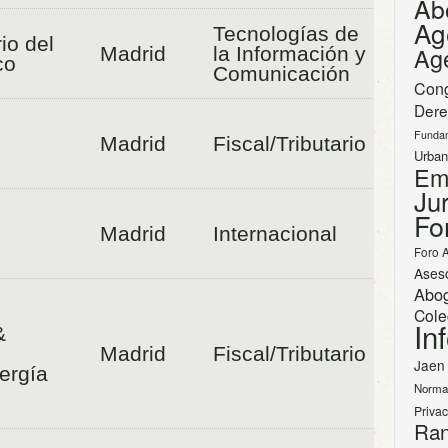
Ab
Ag
Tecnologías de
io del
Ag
Madrid
la Información y
co
Comunicación
Con
Dere
Funda
Madrid
Fiscal/Tributario
Urban
Em
Jur
Fo
Madrid
Internacional
Foro 
Ases
Abo
Cole
In
&
Madrid
Fiscal/Tributario
Jaen
ergía
Norma
Priva
Ran