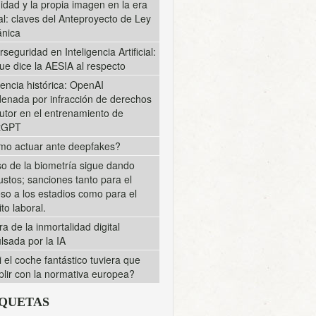
midad y la propia imagen en la era
tal: claves del Anteproyecto de Ley
nica
rseguridad en Inteligencia Artificial:
ue dice la AESIA al respecto
encia histórica: OpenAI
enada por infracción de derechos
utor en el entrenamiento de
tGPT
o actuar ante deepfakes?
so de la biometría sigue dando
ustos; sanciones tanto para el
so a los estadios como para el
to laboral.
ra de la inmortalidad digital
lsada por la IA
i el coche fantástico tuviera que
lir con la normativa europea?
IQUETAS