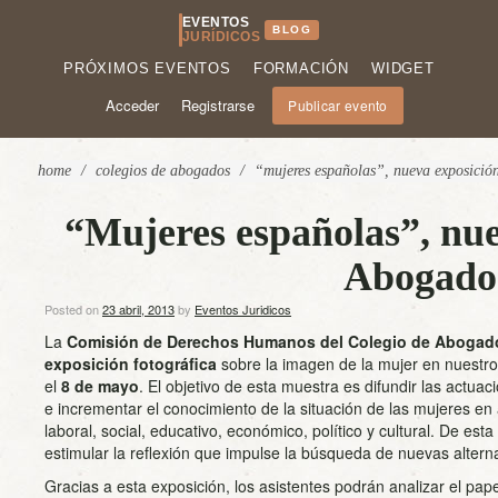
EVENTOS
BLOG
JURÍDICOS
PRÓXIMOS EVENTOS
FORMACIÓN
WIDGET
Acceder
Registrarse
Publicar evento
home
/
colegios de abogados
/
“mujeres españolas”, nueva exposició
“Mujeres españolas”, nue
Abogado
Posted on
23 abril, 2013
by
Eventos Juridicos
La
Comisión de Derechos Humanos del Colegio de Abogad
exposición fotográfica
sobre la imagen de la mujer en nuestro 
el
8 de mayo
. El objetivo de esta muestra es difundir las actua
e incrementar el conocimiento de la situación de las mujeres en
laboral, social, educativo, económico, político y cultural. De est
estimular la reflexión que impulse la búsqueda de nuevas alterna
Gracias a esta exposición, los asistentes podrán analizar el pap