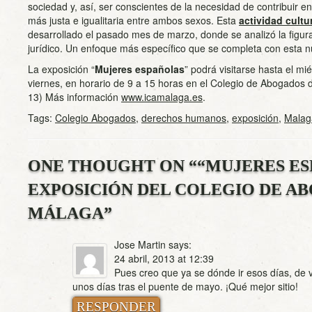
sociedad y, así, ser conscientes de la necesidad de contribuir e
más justa e igualitaria entre ambos sexos. Esta
actividad cultu
desarrollado el pasado mes de marzo, donde se analizó la figura
jurídico. Un enfoque más específico que se completa con esta n
La exposición “
Mujeres españolas
” podrá visitarse hasta el mi
viernes, en horario de 9 a 15 horas en el Colegio de Abogados 
13) Más información
www.icamalaga.es
.
Tags:
Colegio Abogados
,
derechos humanos
,
exposición
,
Malag
ONE THOUGHT ON “
“MUJERES ES
EXPOSICIÓN DEL COLEGIO DE A
MÁLAGA
”
Jose Martin
says:
24 abril, 2013 at 12:39
Pues creo que ya se dónde ir esos días, de 
unos días tras el puente de mayo. ¡Qué mejor sitio!
RESPONDER