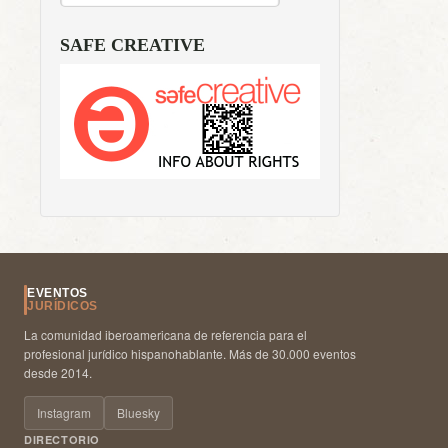
SAFE CREATIVE
EVENTOS
JURÍDICOS
La comunidad iberoamericana de referencia para el
profesional jurídico hispanohablante. Más de 30.000 eventos
desde 2014.
Instagram
Bluesky
DIRECTORIO