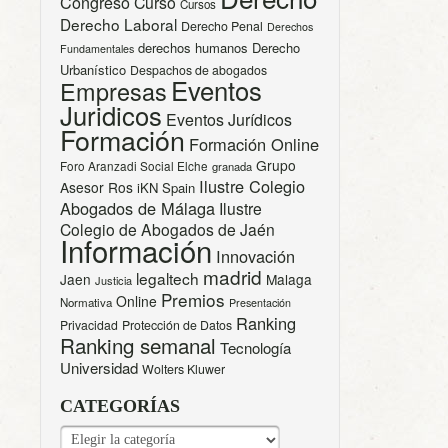
Congreso
Curso
Cursos
Derecho Laboral
Derecho Penal
Derechos
derechos humanos
Derecho
Fundamentales
Urbanístico
Despachos de abogados
Eventos
Empresas
Juridicos
Eventos Jurídicos
Formación
Formación Online
Grupo
Foro Aranzadi Social Elche
granada
Ilustre Colegio
Asesor Ros
iKN Spain
Abogados de Málaga
Ilustre
Colegio de Abogados de Jaén
Información
Innovación
madrid
legaltech
Jaen
Malaga
Justicia
Premios
Online
Normativa
Presentación
Ranking
Privacidad
Protección de Datos
Ranking semanal
Tecnología
Universidad
Wolters Kluwer
CATEGORÍAS
CATEGORÍAS