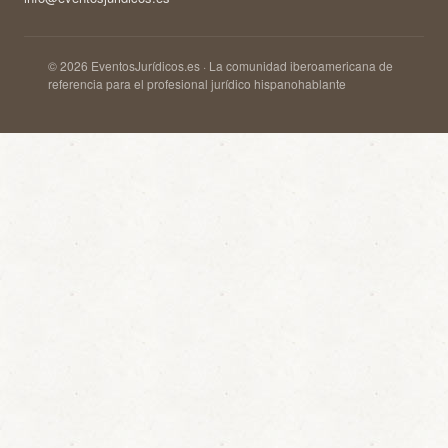
© 2026 EventosJurídicos.es · La comunidad iberoamericana de
referencia para el profesional jurídico hispanohablante