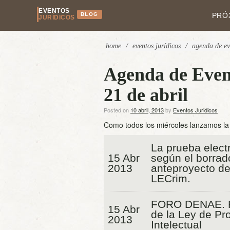
EVENTOS
BLOG
PRÓ
JURÍDICOS
home
/
eventos jurídicos
/
agenda de ev
Agenda de Event
21 de abril
Posted on
10 abril, 2013
by
Eventos Juridicos
Como todos los miércoles lanzamos l
La prueba elect
15 Abr
según el borrad
2013
anteproyecto de
LECrim.
FORO DENAE. 
15 Abr
de la Ley de Pr
2013
Intelectual