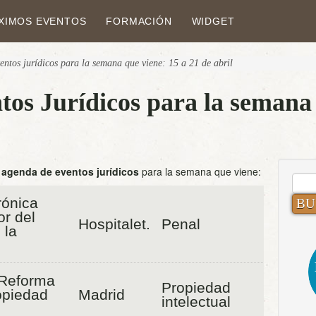
XIMOS EVENTOS
FORMACIÓN
WIDGET
entos jurídicos para la semana que viene: 15 a 21 de abril
os Jurídicos para la semana 
a
agenda de eventos jurídicos
para la semana que viene:
BUS
rónica
or del
Hospitalet.
Penal
 la
Reforma
Propiedad
opiedad
Madrid
intelectual