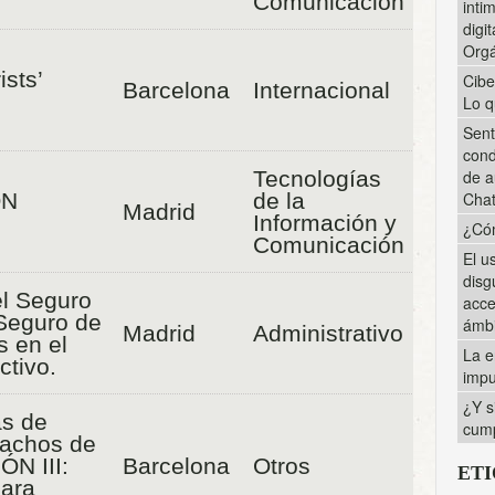
Comunicación
inti
digi
Orgá
sts’
Cibe
Barcelona
Internacional
Lo q
Sent
cond
Tecnologías
de a
ON
de la
Cha
Madrid
Información y
¿Cóm
Comunicación
El u
disg
l Seguro
acce
Seguro de
ámbi
Madrid
Administrativo
s en el
La e
ctivo.
impu
¿Y s
as de
cump
pachos de
ÓN III:
Barcelona
Otros
ET
ara