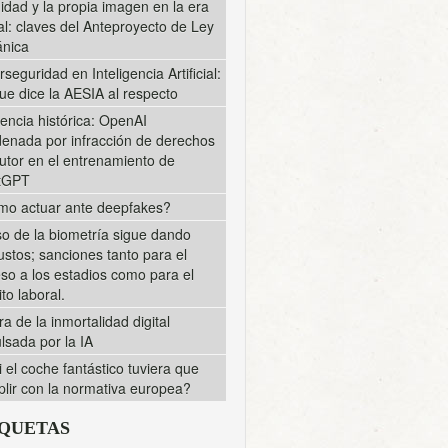
midad y la propia imagen en la era
tal: claves del Anteproyecto de Ley
nica
rseguridad en Inteligencia Artificial:
ue dice la AESIA al respecto
encia histórica: OpenAI
enada por infracción de derechos
utor en el entrenamiento de
tGPT
o actuar ante deepfakes?
so de la biometría sigue dando
ustos; sanciones tanto para el
so a los estadios como para el
to laboral.
ra de la inmortalidad digital
lsada por la IA
i el coche fantástico tuviera que
lir con la normativa europea?
IQUETAS