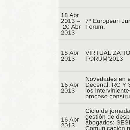
18 Abr
2013 –
7º European Juri
20 Abr
Forum.
2013
18 Abr
VIRTUALIZATI
2013
FORUM’2013
Novedades en e
16 Abr
Decenal, RC Y 
2013
los interviniente
proceso constru
Ciclo de jornad
gestión de des
16 Abr
abogados: SESI
2013
Comunicación p