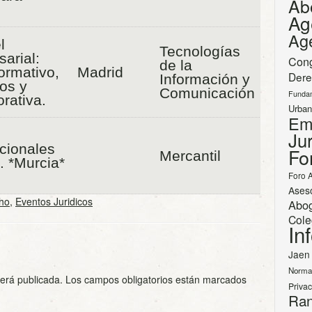
Ab
Ag
Ag
l
Tecnologías
arial:
Con
de la
ormativo,
Madrid
Dere
Información y
gos y
Comunicación
Funda
rativa.
Urban
Em
Jur
cionales
Fo
Mercantil
. *Murcia*
Foro 
Ases
ho
,
Eventos Juridicos
Abo
Cole
In
Jaen
Norma
será publicada.
Los campos obligatorios están marcados
Priva
Ran