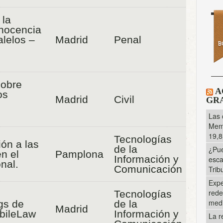
 la
Inocencia
alelos –
Madrid
Penal
obre
A
os
Madrid
Civil
GRA
Las 
Memo
19,8
Tecnologías
ión a las
de la
¿Pue
n el
Pamplona
Información y
esca
nal.
Comunicación
Trib
Expe
rede
Tecnologías
med
gs de
de la
Madrid
obileLaw
Información y
La r