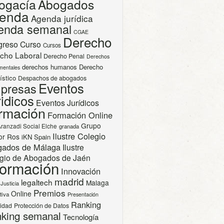
ogacía
Abogados
enda
Agenda jurídica
enda semanal
CGAE
Derecho
greso
Curso
Cursos
cho Laboral
Derecho Penal
Derechos
derechos humanos
Derecho
mentales
ístico
Despachos de abogados
Eventos
presas
idicos
Eventos Jurídicos
rmación
Formación Online
Grupo
Aranzadi Social Elche
granada
Ilustre Colegio
or Ros
iKN Spain
gados de Málaga
Ilustre
gio de Abogados de Jaén
formación
Innovación
madrid
legaltech
Malaga
Justicia
Premios
Online
tiva
Presentación
Ranking
cidad
Protección de Datos
king semanal
Tecnología