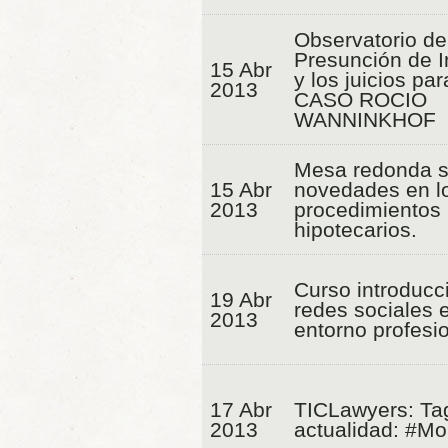
Observatorio de
Presunción de 
15 Abr
y los juicios par
2013
CASO ROCIO
WANNINKHOF
Mesa redonda s
15 Abr
novedades en l
2013
procedimientos
hipotecarios.
Curso introducc
19 Abr
redes sociales e
2013
entorno profesio
17 Abr
TICLawyers: Ta
2013
actualidad: #M