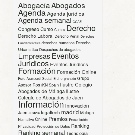
Abogacía
Abogados
Agenda
Agenda jurídica
Agenda semanal
CGAE
Derecho
Congreso
Curso
Cursos
Derecho Laboral
Derecho Penal
Derechos
derechos humanos
Derecho
Fundamentales
Urbanístico
Despachos de abogados
Eventos
Empresas
Juridicos
Eventos Jurídicos
Formación
Formación Online
Grupo
Foro Aranzadi Social Elche
granada
Ilustre Colegio
Asesor Ros
iKN Spain
Abogados de Málaga
Ilustre
Colegio de Abogados de Jaén
Información
Innovación
madrid
legaltech
Jaen
Malaga
Justicia
Premios
Online
Normativa
Presentación
Ranking
Privacidad
Protección de Datos
Ranking semanal
Tecnología