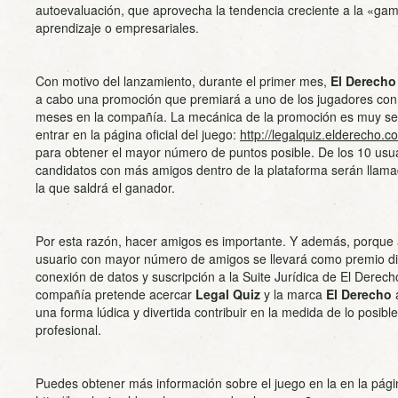
autoevaluación, que aprovecha la tendencia creciente a la «gam
aprendizaje o empresariales.
Con motivo del lanzamiento, durante el primer mes,
El Derecho
a cabo una promoción que premiará a uno de los jugadores co
meses en la compañía. La mecánica de la promoción es muy senc
entrar en la página oficial del juego:
http://legalquiz.elderecho.c
para obtener el mayor número de puntos posible. De los 10 usua
candidatos con más amigos dentro de la plataforma serán llama
la que saldrá el ganador.
Por esta razón, hacer amigos es importante. Y además, porque a
usuario con mayor número de amigos se llevará como premio d
conexión de datos y suscripción a la Suite Jurídica de El Derec
compañía pretende acercar
Legal Quiz
y la marca
El Derecho
a
una forma lúdica y divertida contribuir en la medida de lo posibl
profesional.
Puedes obtener más información sobre el juego en la en la página