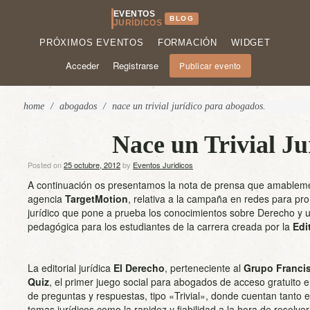
EVENTOS
BLOG
JURÍDICOS
PRÓXIMOS EVENTOS
FORMACIÓN
WIDGET
Acceder
Registrarse
Publicar evento
home
/
abogados
/
nace un trivial jurídico para abogados.
Nace un Trivial Ju
Posted on
25 octubre, 2012
by
Eventos Juridicos
A continuación os presentamos la nota de prensa que amableme
agencia
TargetMotion
, relativa a la campaña en redes para p
jurídico que pone a prueba los conocimientos sobre Derecho y 
pedagógica para los estudiantes de la carrera creada por la
Edi
La editorial jurídica
El Derecho
, perteneciente al
Grupo Francis
Quiz
, el primer juego social para abogados de acceso gratuito e
de preguntas y respuestas, tipo «Trivial», donde cuentan tanto 
temas jurídicos como la rapidez y fiabilidad a la hora de resolver