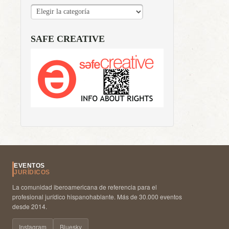
CATEGORÍAS
SAFE CREATIVE
EVENTOS
JURÍDICOS
La comunidad iberoamericana de referencia para el
profesional jurídico hispanohablante. Más de 30.000 eventos
desde 2014.
Instagram
Bluesky