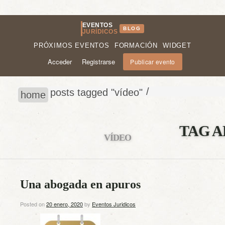
EVENTOS
BLOG
JURÍDICOS
PRÓXIMOS EVENTOS
FORMACIÓN
WIDGET
Acceder
Registrarse
Publicar evento
/
posts tagged "vídeo"
home
TAG A
VÍDEO
Una abogada en apuros
Posted on
20 enero, 2020
by
Eventos Juridicos