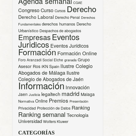
Agenda semanal
CGAE
Derecho
Congreso
Curso
Cursos
Derecho Laboral
Derecho Penal
Derechos
derechos humanos
Derecho
Fundamentales
Urbanístico
Despachos de abogados
Eventos
Empresas
Juridicos
Eventos Jurídicos
Formación
Formación Online
Grupo
Foro Aranzadi Social Elche
granada
Ilustre Colegio
Asesor Ros
iKN Spain
Abogados de Málaga
Ilustre
Colegio de Abogados de Jaén
Información
Innovación
madrid
legaltech
Jaen
Malaga
Justicia
Premios
Online
Normativa
Presentación
Ranking
Privacidad
Protección de Datos
Ranking semanal
Tecnología
Universidad
Wolters Kluwer
CATEGORÍAS