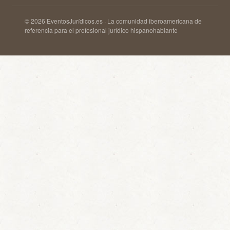
© 2026 EventosJurídicos.es · La comunidad iberoamericana de
referencia para el profesional jurídico hispanohablante