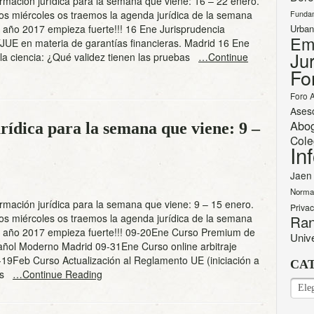
mación jurídica para la semana que viene: 16 – 22 enero.
os miércoles os traemos la agenda jurídica de la semana
Funda
l año 2017 empieza fuerte!!! 16 Ene Jurisprudencia
Urban
Em
TJUE en materia de garantías financieras. Madrid 16 Ene
Jur
la ciencia: ¿Qué validez tienen las pruebas
…Continue
Fo
Foro 
Ases
Abo
ídica para la semana que viene: 9 –
Cole
In
Jaen
Norma
mación jurídica para la semana que viene: 9 – 15 enero.
Priva
os miércoles os traemos la agenda jurídica de la semana
Ran
El año 2017 empieza fuerte!!! 09-20Ene Curso Premium de
Univ
ñol Moderno Madrid 09-31Ene Curso online arbitraje
19Feb Curso Actualización al Reglamento UE (iniciación a
CA
des
…Continue Reading
CAT