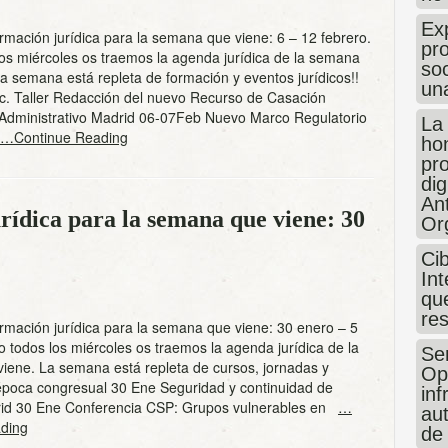
Exp
mación jurídica para la semana que viene: 6 – 12 febrero.
pro
os miércoles os traemos la agenda jurídica de la semana
so
La semana está repleta de formación y eventos jurídicos!!
un
ic. Taller Redacción del nuevo Recurso de Casación
Administrativo Madrid 06-07Feb Nuevo Marco Regulatorio
La
…Continue Reading
hon
pr
dig
An
rídica para la semana que viene: 30
Or
Ci
Int
que
re
rmación jurídica para la semana que viene: 30 enero – 5
 todos los miércoles os traemos la agenda jurídica de la
Sen
iene. La semana está repleta de cursos, jornadas y
Op
época congresual 30 Ene Seguridad y continuidad de
in
id 30 Ene Conferencia CSP: Grupos vulnerables en
…
au
ding
de