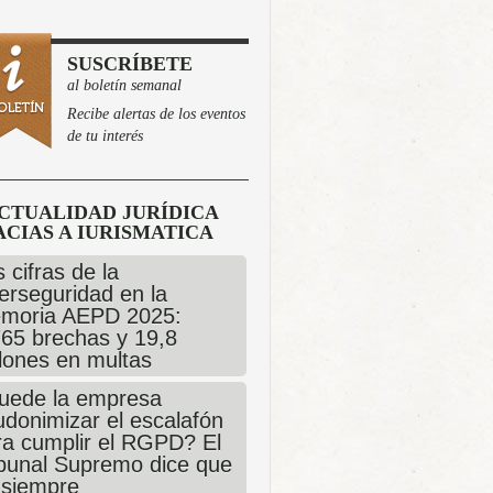
SUSCRÍBETE
al boletín semanal
Recibe alertas de los eventos
de tu interés
CTUALIDAD JURÍDICA
CIAS A IURISMATICA
 cifras de la
erseguridad en la
moria AEPD 2025:
765 brechas y 19,8
llones en multas
uede la empresa
udonimizar el escalafón
ra cumplir el RGPD? El
ibunal Supremo dice que
 siempre