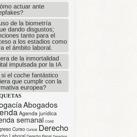
ómo actuar ante
epfakes?
uso de la biometría
gue dando disgustos;
ciones tanto para el
ceso a los estadios como
a el ámbito laboral.
era de la inmortalidad
ital impulsada por la IA
si el coche fantástico
iera que cumplir con la
rmativa europea?
IQUETAS
ogacía
Abogados
enda
Agenda jurídica
enda semanal
CGAE
Derecho
greso
Curso
Cursos
cho Laboral
Derecho Penal
Derechos