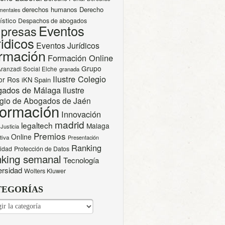
derechos humanos
Derecho
mentales
ístico
Despachos de abogados
Eventos
presas
idicos
Eventos Jurídicos
rmación
Formación Online
Grupo
Aranzadi Social Elche
granada
Ilustre Colegio
or Ros
iKN Spain
gados de Málaga
Ilustre
gio de Abogados de Jaén
formación
Innovación
madrid
legaltech
Malaga
Justicia
Premios
Online
tiva
Presentación
Ranking
cidad
Protección de Datos
king semanal
Tecnología
ersidad
Wolters Kluwer
TEGORÍAS
EGORÍAS