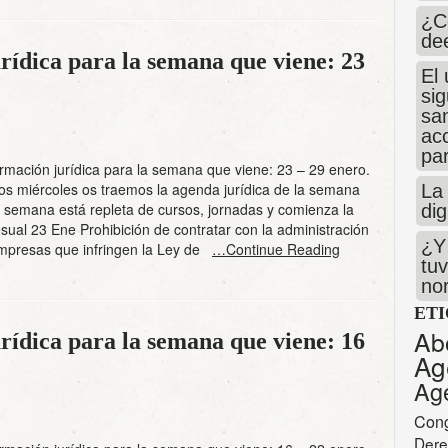
¿C
de
rídica para la semana que viene: 23
El 
si
san
ac
par
mación jurídica para la semana que viene: 23 – 29 enero.
os miércoles os traemos la agenda jurídica de la semana
La 
 semana está repleta de cursos, jornadas y comienza la
dig
ual 23 Ene Prohibición de contratar con la administración
¿Y 
mpresas que infringen la Ley de
…Continue Reading
tuv
no
ET
Ab
rídica para la semana que viene: 16
Ag
Ag
Con
Dere