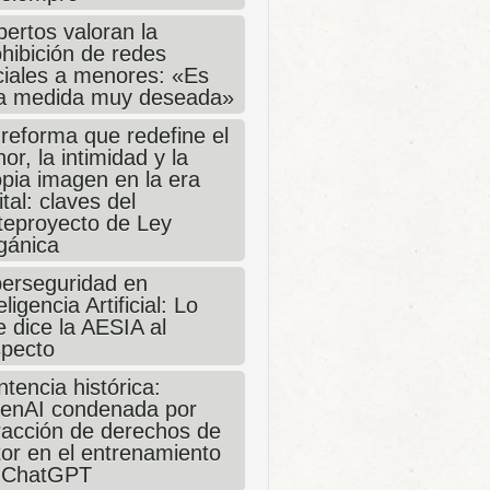
ertos valoran la
hibición de redes
ciales a menores: «Es
a medida muy deseada»
 reforma que redefine el
or, la intimidad y la
opia imagen en la era
ital: claves del
teproyecto de Ley
gánica
berseguridad en
eligencia Artificial: Lo
 dice la AESIA al
specto
tencia histórica:
enAI condenada por
fracción de derechos de
tor en el entrenamiento
 ChatGPT