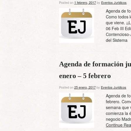
Posted on
1 febrero, 2017
by
Eventos Juridicos
Agenda de for
Como todos l
que viene. ¡¡
06 Feb III Ed
Contencioso-
del Sistema
Agenda de formación ju
enero – 5 febrero
Posted on
25 enero, 2017
by
Eventos Juridicos
Agenda de fo
febrero. Como
semana que v
comienza la 
negocio Madr
Continue Rea