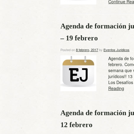
Continue Rea
Agenda de formación ju
– 19 febrero
Posted on
8 febrero, 2017
by
Eventos Juridicos
Agenda de fo
febrero. Como
semana que v
jurídicos!! 1
Los Desafíos
Reading
Agenda de formación jur
12 febrero