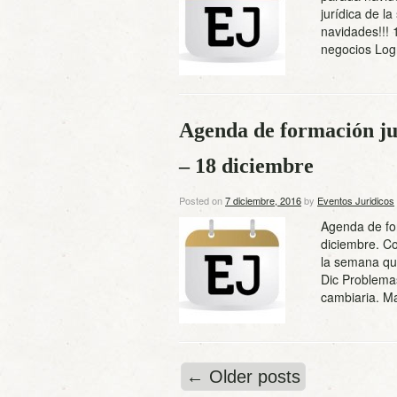
jurídica de l
navidades!!! 
negocios Log
Agenda de formación ju
– 18 diciembre
Posted on
7 diciembre, 2016
by
Eventos Juridicos
Agenda de fo
diciembre. Co
la semana que
Dic Problemas
cambiaria. M
←
Older posts