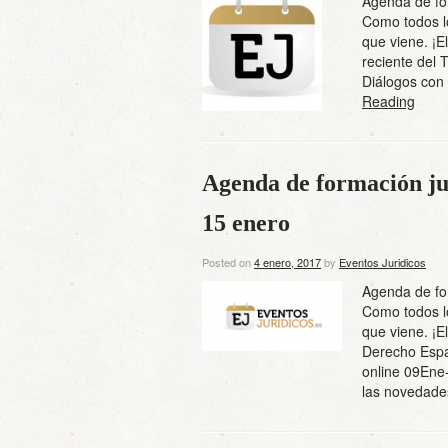
Agenda de for
Como todos l
que viene. ¡E
reciente del 
Diálogos con 
Reading
Agenda de formación jur
15 enero
Posted on
4 enero, 2017
by
Eventos Juridicos
Agenda de for
Como todos l
que viene. ¡
Derecho Espa
online 09Ene-
las noveda