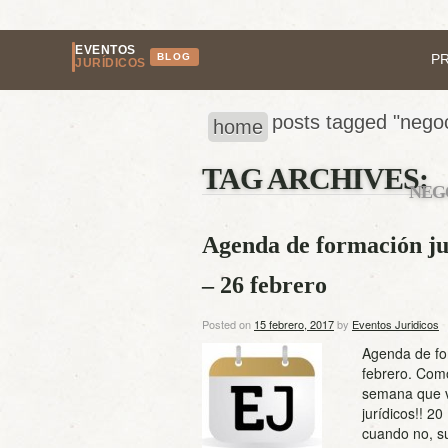
EVENTOS
BLOG
P
JURÍDICOS
posts tagged "nego
home
TAG ARCHIVES:
NEG
Agenda de formación ju
– 26 febrero
Posted on
15 febrero, 2017
by
Eventos Juridicos
Agenda de fo
febrero. Como
semana que v
jurídicos!! 2
cuando no, su