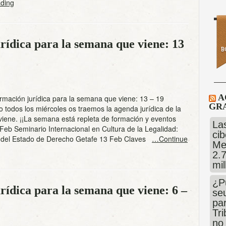
ding
rídica para la semana que viene: 13
A
rmación jurídica para la semana que viene: 13 – 19
GRA
 todos los miércoles os traemos la agenda jurídica de la
iene. ¡¡La semana está repleta de formación y eventos
Las
3 Feb Seminario Internacional en Cultura de la Legalidad:
cib
 del Estado de Derecho Getafe 13 Feb Claves
…Continue
Me
2.
mi
¿P
ídica para la semana que viene: 6 –
se
pa
Tr
no