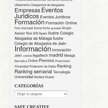
Urbanístico
Despachos de abogados
Eventos
Empresas
Juridicos
Eventos Jurídicos
Formación
Formación Online
Grupo
Foro Aranzadi Social Elche
granada
Ilustre Colegio
Asesor Ros
iKN Spain
Abogados de Málaga
Ilustre
Colegio de Abogados de Jaén
Información
Innovación
madrid
legaltech
Jaen
Malaga
Justicia
Premios
Online
Normativa
Presentación
Ranking
Privacidad
Protección de Datos
Ranking semanal
Tecnología
Universidad
Wolters Kluwer
CATEGORÍAS
CATEGORÍAS
SAFE CREATIVE