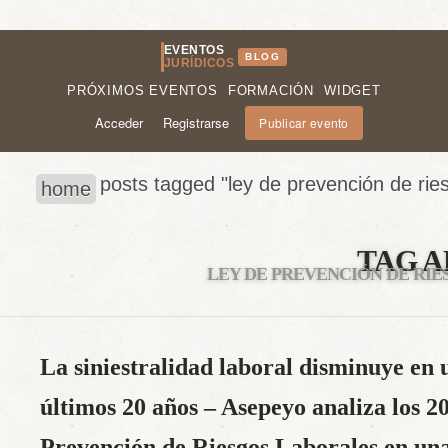
EVENTOS
BLOG
JURÍDICOS
PRÓXIMOS EVENTOS
FORMACIÓN
WIDGET
Acceder
Registrarse
Publicar evento
posts tagged "ley de prevención de rie
home
TAG A
LEY DE PREVENCIÓN DE RI
La siniestralidad laboral disminuye en 
últimos 20 años – Asepeyo analiza los 2
Prevención de Riesgos Laborales en un